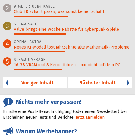
100%
9-METER-USB4-KABEL
2
Club 3D schafft passiv, was sonst keiner schafft
46%
STEAM SALE
3
Valve bringt eine Woche Rabatte für Cyberpunk-Spiele
44%
OPENAI ASTRA
4
Neues KI-Modell löst Jahr­zehn­te alte Ma­thematik-Pro­ble­me
43%
STEAM-UMFRAGE
5
16 GB VRAM und 8 Kerne führen – nur nicht auf dem PC
41%
Voriger Inhalt
Nächster Inhalt
Nichts mehr verpassen!
Erhalte eine Push-Benachrichtigung (oder einen Newsletter) bei
Erscheinen neuer Tests und Berichte:
Jetzt anmelden!
Warum Werbebanner?