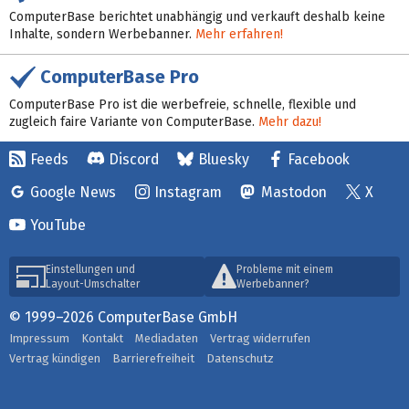
ComputerBase berichtet unabhängig und verkauft deshalb keine
Inhalte, sondern Werbebanner.
Mehr erfahren!
ComputerBase Pro
ComputerBase Pro ist die werbefreie, schnelle, flexible und
zugleich faire Variante von ComputerBase.
Mehr dazu!
Feeds
Discord
Bluesky
Facebook
Google News
Instagram
Mastodon
X
YouTube
Einstellungen und
Probleme mit einem
Layout-Umschalter
Werbebanner?
© 1999–2026 ComputerBase GmbH
Impressum
Kontakt
Mediadaten
Vertrag widerrufen
Vertrag kündigen
Barrierefreiheit
Datenschutz