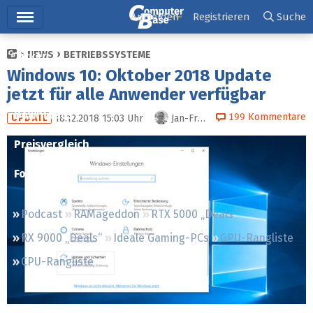
Hauptmenü
Anmelden
Registrieren
Suche
NEWS
BETRIEBSSYSTEME
Ticker
Windows 10: Oktober 2018 Update
Tests
jetzt für alle Anwender verfügbar
Downloads
199
Kommentare
18.12.2018 15:03
Uhr
Jan-Frederik Timm
UPDATE
Preisvergleich
Forum
Podcast
RAMageddon
RTX 5000 „Deals“
RX 9000 „Deals“
Ideale Gaming-PCs
GPU-Rangliste
CPU-Rangliste