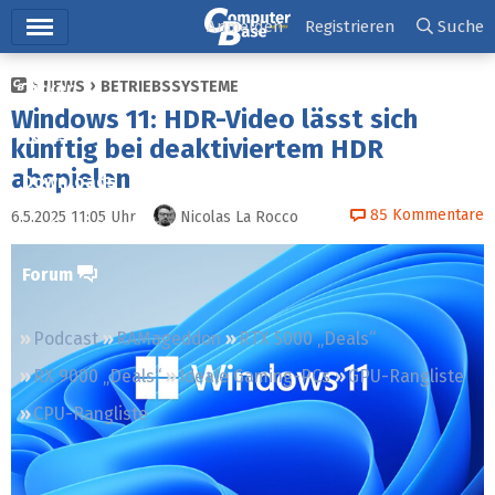
Hauptmenü
Anmelden
Registrieren
Suche
NEWS
BETRIEBSSYSTEME
Ticker
Windows 11: HDR-Video lässt sich
Tests
künftig bei deaktiviertem HDR
abspielen
Downloads
85
Kommentare
6.5.2025 11:05
Uhr
Nicolas La Rocco
Preisvergleich
Forum
Podcast
RAMageddon
RTX 5000 „Deals“
RX 9000 „Deals“
Ideale Gaming-PCs
GPU-Rangliste
CPU-Rangliste