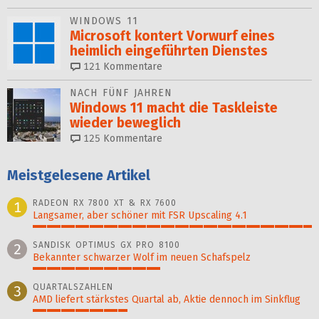
WINDOWS 11
Microsoft kontert Vorwurf eines
heimlich eingeführten Dienstes
121
Kommentare
NACH FÜNF JAHREN
Windows 11 macht die Taskleiste
wieder beweglich
125
Kommentare
Meistgelesene Artikel
RADEON RX 7800 XT & RX 7600
1
Langsamer, aber schöner mit FSR Upscaling 4.1
100%
SANDISK OPTIMUS GX PRO 8100
2
Bekannter schwarzer Wolf im neuen Schafspelz
46%
QUARTALSZAHLEN
3
AMD liefert stärkstes Quartal ab, Aktie dennoch im Sinkflug
34%