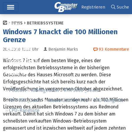
Hauptmenü
Anmelden
Registrieren
Suche
NEWS
BETRIEBSSYSTEME
Ticker
Windows 7 knackt die 100 Millionen
Tests
Grenze
Downloads
28.4.2010 15:33
Uhr
Benjamin Marks
93
Kommentare
Windows 7 ist auf dem besten Wege, eines der
Preisvergleich
erfolgreichsten Betriebssysteme in der bisherigen
Forum
Geschichte des Hauses Microsoft zu werden. Diese
Erfolgsgeschichte hat sich bereits kurz nach der
Veröffentlichung im vergangenen Oktober abgezeichnet.
Podcast
RAMageddon
RTX 5000 „Deals“
Bereits nach sechs Monaten wurden mehr als 100 Millionen
RX 9000 „Deals“
Ideale Gaming-PCs
GPU-Rangliste
Lizenzen des aktuellen Betriebssystems aus Redmond
CPU-Rangliste
verkauft. Damit hat sich Windows 7 zu dem bisher am
schnellsten verkauften Windows-Betriebssystem
gemausert und ist inzwischen weltweit auf jedem zehnten