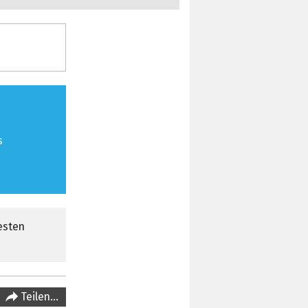
s
esten
Teilen…