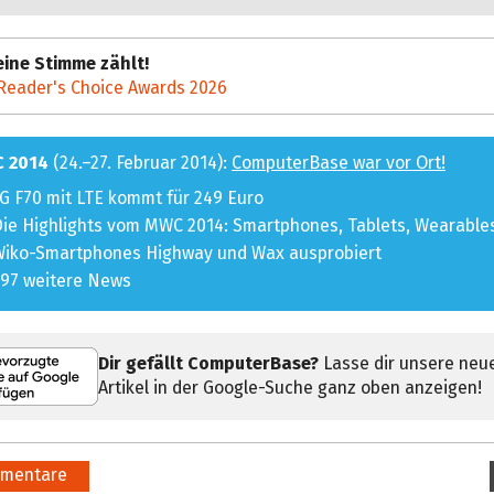
ine Stimme zählt!
Reader's Choice Awards 2026
 2014
(24.–27. Februar 2014):
ComputerBase war vor Ort!
G F70 mit LTE kommt für 249 Euro
ie Highlights vom MWC 2014: Smartphones, Tablets, Wearable
Wiko-Smartphones Highway und Wax ausprobiert
97 weitere News
Dir gefällt ComputerBase?
Lasse dir unsere neu
Artikel in der Google-Suche ganz oben anzeigen!
mentare