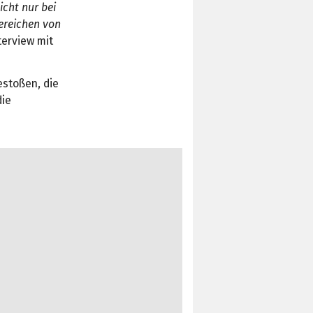
icht nur bei
ereichen von
terview mit
estoßen, die
die