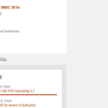
MWC 2014
E
und Charleston,
fos.
l
X 7600
 mit FSR Upscaling 4.1
RO 8100
lf im neuen Schafspelz