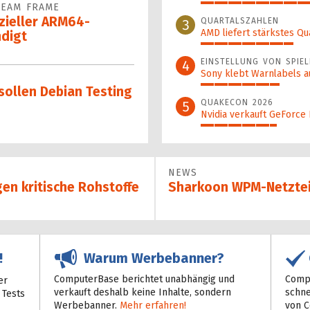
TEAM FRAME
46%
izieller ARM64-
QUARTALSZAHLEN
3
AMD liefert stärkstes Qu
digt
34%
EINSTELLUNG VON SPIEL
4
Sony klebt Warnlabels a
29%
sollen Debian Testing
QUAKECON 2026
5
Nvidia verkauft GeForce
28%
NEWS
gen kritische Rohstoffe
Sharkoon WPM-Netztei
Warum Werbebanner?
!
ComputerBase berichtet unabhängig und
Compu
er
verkauft deshalb keine Inhalte, sondern
schne
 Tests
Werbebanner.
Mehr erfahren!
von 