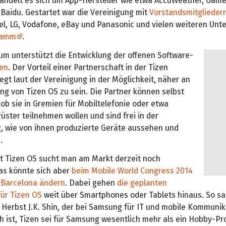
handelt es sich um App-Hersteller wie etwa AccuWeather, Game
 Baidu. Gestartet war die Vereinigung mit
Vorstandsmitglieder
el, LG, Vodafone, eBay und Panasonic und vielen weiteren Un
ramm
.
um unterstützt die Entwicklung der offenen Software-
zen
. Der Vorteil einer Partnerschaft in der Tizen
iegt laut der Vereinigung in der Möglichkeit, näher an
ng von Tizen OS zu sein. Die Partner können selbst
ob sie in Gremien für Mobiltelefonie oder etwa
ster teilnehmen wollen und sind frei in der
, wie von ihnen produzierte Geräte aussehen und
.
t Tizen OS sucht man am Markt derzeit noch
as könnte sich aber
beim Mobile World Congress 2014
n Barcelona ändern
. Dabei gehen
die geplanten
für Tizen OS
weit über Smartphones oder Tablets hinaus. So sa
Herbst J.K. Shin, der bei Samsung für IT und mobile Kommunik
h ist, Tizen sei für Samsung wesentlich mehr als ein Hobby-Pr