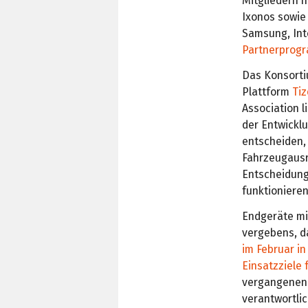
Mitgliedern 
Ixonos sowie
Samsung, Int
Partnerprog
Das Konsorti
Plattform
Ti
Association l
der Entwicklu
entscheiden, 
Fahrzeugausrü
Entscheidung
funktionieren
Endgeräte mi
vergebens, d
im Februar i
Einsatzziele 
vergangenen 
verantwortlic