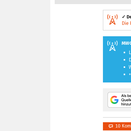
✓ De
Die 
MWC
L
D
+
10 Kom