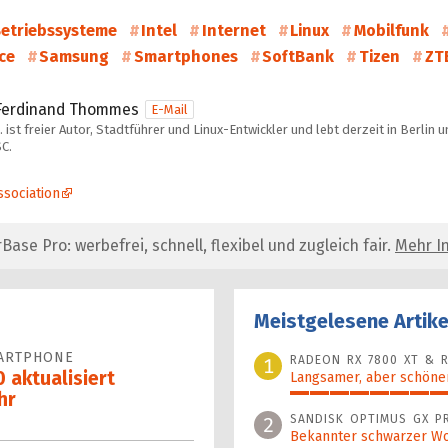
etriebssysteme
Intel
Internet
Linux
Mobilfunk
ce
Samsung
Smartphones
SoftBank
Tizen
ZT
Ferdinand Thommes
E-Mail
 ist freier Autor, Stadtführer und Linux-Entwickler und lebt derzeit in Berlin 
C.
ssociation
se Pro: werbefrei, schnell, flexibel und zugleich fair.
Mehr In
Meistgelesene Artike
ARTPHONE
RADEON RX 7800 XT & R
1
 aktualisiert
Langsamer, aber schöner
hr
100%
SANDISK OPTIMUS GX P
2
Bekannter schwarzer Wo