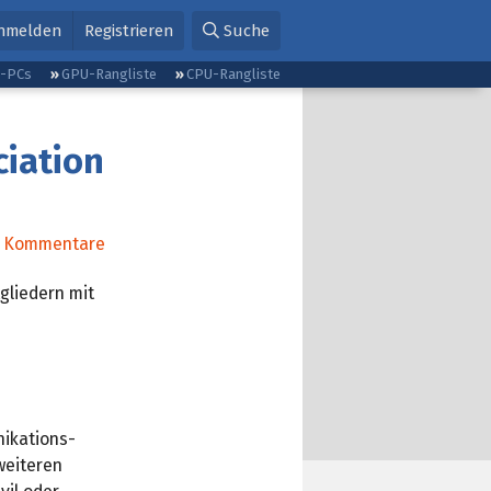
nmelden
Registrieren
Suche
g-PCs
GPU-Rangliste
CPU-Rangliste
ciation
Kommentare
tgliedern mit
nikations-
weiteren