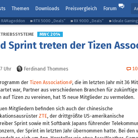
sts
Themen
Downloads
Preisvergleich
Forum
A
RAMageddon
RTX 5000 „Deals“
RX 9000 „Deals“
Ideale Gamin
ETRIEBSSYSTEME
MWC 2014
d Sprint treten der Tizen Asso
10
47
Uhr
Ferdinand Thommes
programm der
Tizen Association
, die im letzten Jahr mit 36 Mi
tartet war, Partner aus verschiedenen Branchen für zukünftige
auf Tizen zu vereinen, hat 15 neue Mitglieder zu vermelden.
uen Mitgliedern befinden sich auch der chinesische
kationsausrüster
ZTE
, der drittgrößte US-amerikanische
reiber Sprint sowie mit Softbank Japans führender Telekommu
nzern, der Sprint im letzten Jahr übernommen hatte. Bei den 