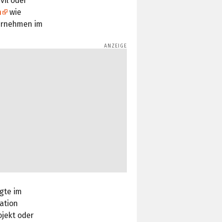
vil oder
n
wie
ternehmen im
gte im
ation
ojekt oder