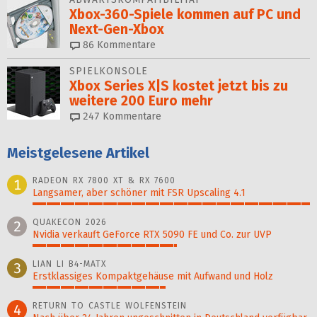
Xbox-360-Spiele kommen auf PC und
Next-Gen-Xbox
86
Kommentare
SPIELKONSOLE
Xbox Series X|S kostet jetzt bis zu
weitere 200 Euro mehr
247
Kommentare
Meistgelesene Artikel
RADEON RX 7800 XT & RX 7600
1
Langsamer, aber schöner mit FSR Upscaling 4.1
100%
QUAKECON 2026
2
Nvidia verkauft GeForce RTX 5090 FE und Co. zur UVP
52%
LIAN LI B4-MATX
3
Erstklassiges Kompaktgehäuse mit Aufwand und Holz
48%
RETURN TO CASTLE WOLFENSTEIN
4