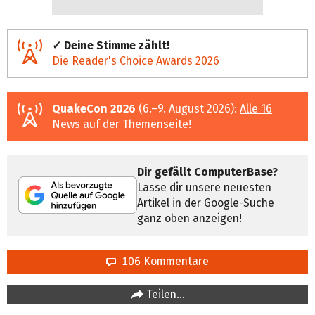
✓ Deine Stimme zählt!
Die Reader's Choice Awards 2026
QuakeCon 2026
(6.–9. August 2026):
Alle 16
News auf der Themenseite
!
Dir gefällt ComputerBase?
Lasse dir unsere neuesten
Artikel in der Google-Suche
ganz oben anzeigen!
106 Kommentare
Teilen…