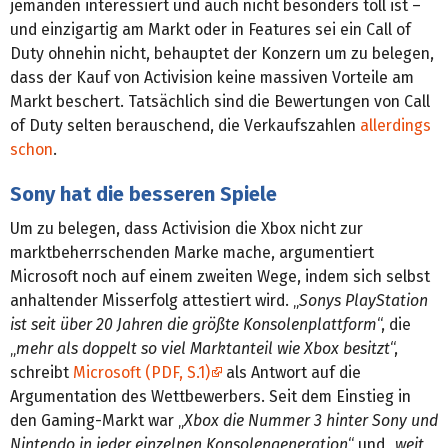
jemanden interessiert und auch nicht besonders toll ist –
und einzigartig am Markt oder in Features sei ein Call of
Duty ohnehin nicht, behauptet der Konzern um zu belegen,
dass der Kauf von Activision keine massiven Vorteile am
Markt beschert. Tatsächlich sind die Bewertungen von Call
of Duty selten berauschend, die Verkaufszahlen
allerdings
schon
.
Sony hat die besseren Spiele
Um zu belegen, dass Activision die Xbox nicht zur
marktbeherrschenden Marke mache, argumentiert
Microsoft noch auf einem zweiten Wege, indem sich selbst
anhaltender Misserfolg attestiert wird. „
Sonys PlayStation
ist seit über 20 Jahren die größte Konsolenplattform
“, die
„
mehr als doppelt so viel Marktanteil wie Xbox besitzt
“,
schreibt
Microsoft (PDF, S.1)
als Antwort auf die
Argumentation des Wettbewerbers. Seit dem Einstieg in
den Gaming-Markt war „
Xbox die Nummer 3 hinter Sony und
Nintendo in jeder einzelnen Konsolengeneration
“ und „
weit