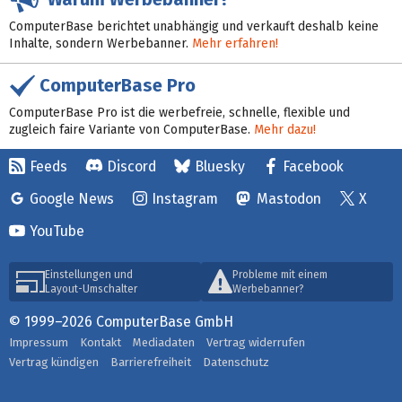
ComputerBase berichtet unabhängig und verkauft deshalb keine
Inhalte, sondern Werbebanner.
Mehr erfahren!
ComputerBase Pro
ComputerBase Pro ist die werbefreie, schnelle, flexible und
zugleich faire Variante von ComputerBase.
Mehr dazu!
Feeds
Discord
Bluesky
Facebook
Google News
Instagram
Mastodon
X
YouTube
Einstellungen und
Probleme mit einem
Layout-Umschalter
Werbebanner?
© 1999–2026 ComputerBase GmbH
Impressum
Kontakt
Mediadaten
Vertrag widerrufen
Vertrag kündigen
Barrierefreiheit
Datenschutz