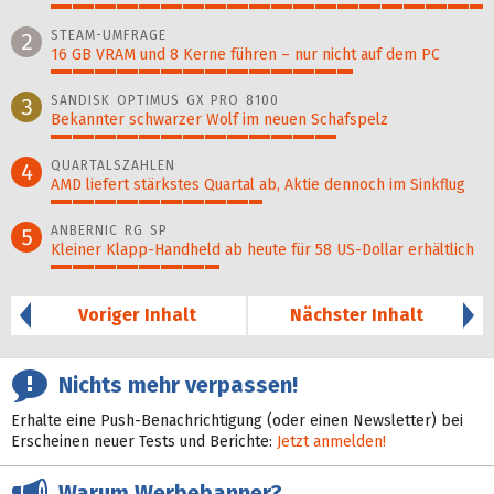
100%
STEAM-UMFRAGE
2
16 GB VRAM und 8 Kerne führen – nur nicht auf dem PC
70%
SANDISK OPTIMUS GX PRO 8100
3
Bekannter schwarzer Wolf im neuen Schafspelz
66%
QUARTALSZAHLEN
4
AMD liefert stärkstes Quartal ab, Aktie dennoch im Sinkflug
49%
ANBERNIC RG SP
5
Kleiner Klapp-Hand­held ab heute für 58 US-Dollar er­hält­lich
39%
Voriger Inhalt
Nächster Inhalt
Nichts mehr verpassen!
Erhalte eine Push-Benachrichtigung (oder einen Newsletter) bei
Erscheinen neuer Tests und Berichte:
Jetzt anmelden!
Warum Werbebanner?