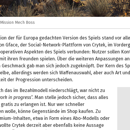
 Mission Mech Boss
ion der für Europa gedachten Version des Spiels stand vor all
on Gface, der Social-Network-Plattform von Crytek, im Vorder
kooperativen Aspekten des Spiels verbunden: Nutzer sollen Kon
mit ihren Freunden spielen. Über die weiteren Anpassungen an
 Geschmack gab man sich jedoch zugeknöpft. Der Kern des Spi
elbe, allerdings werden sich Waffenauswahl, aber auch Art un
eit der Progression unterscheiden.
ch das im Bezahlmodell niederschlägt, war nicht zu
ork in progress
“. Man stelle jedoch sicher, dass alles
 gratis zu erlangen ist. Nur wer schneller
en wolle, könne Gegenstände im Shop kaufen. Zu
mium-Inhalten, etwa in Form eines Abo-Modells oder
ollte Crytek derzeit aber ebenfalls keine Aussage