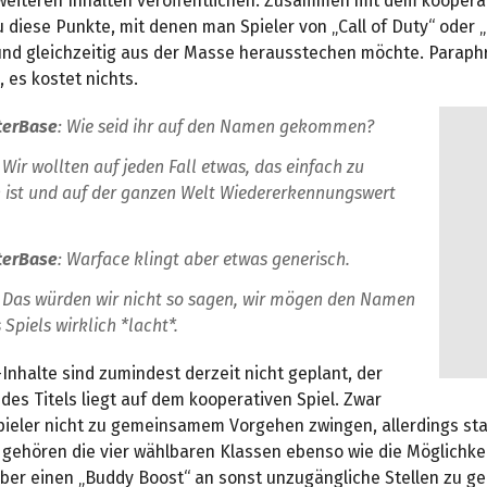
weiteren Inhalten veröffentlichen. Zusammen mit dem kooperat
 diese Punkte, mit denen man Spieler von „Call of Duty“ oder „
nd gleichzeitig aus der Masse herausstechen möchte. Paraphr
 es kostet nichts.
terBase
: Wie seid ihr auf den Namen gekommen?
: Wir wollten auf jeden Fall etwas, das einfach zu
 ist und auf der ganzen Welt Wiedererkennungswert
.
terBase
: Warface klingt aber etwas generisch.
: Das würden wir nicht so sagen, wir mögen den Namen
 Spiels wirklich *lacht*.
-Inhalte sind zumindest derzeit nicht geplant, der
es Titels liegt auf dem kooperativen Spiel. Zwar
ieler nicht zu gemeinsamem Vorgehen zwingen, allerdings sta
 gehören die vier wählbaren Klassen ebenso wie die Möglichkei
er einen „Buddy Boost“ an sonst unzugängliche Stellen zu ge