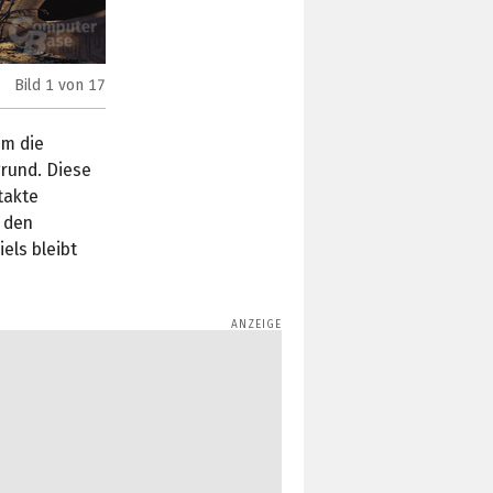
Bild
1
von 17
Warface: Balkan Setting
em die
grund. Diese
takte
 den
els bleibt
d