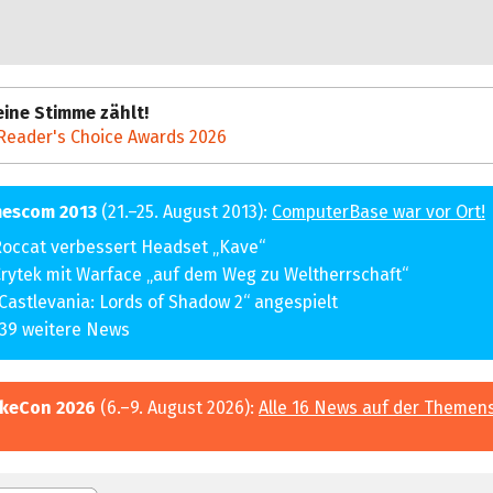
ine Stimme zählt!
Reader's Choice Awards 2026
escom 2013
(21.–25. August 2013):
ComputerBase war vor Ort!
occat verbessert Headset „Kave“
rytek mit Warface „auf dem Weg zu Weltherrschaft“
Castlevania: Lords of Shadow 2“ angespielt
39 weitere News
keCon 2026
(6.–9. August 2026):
Alle 16 News auf der Themen