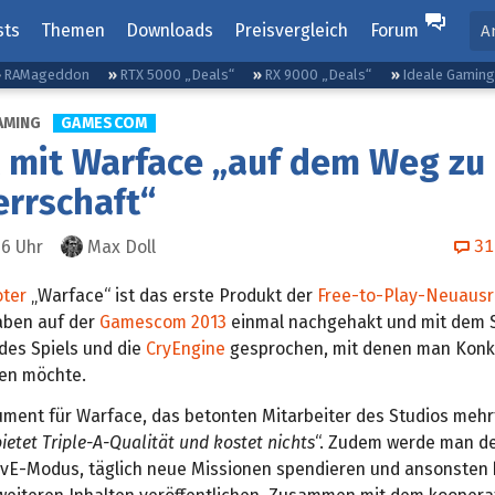
sts
Themen
Downloads
Preisvergleich
Forum
A
RAMageddon
RTX 5000 „Deals“
RX 9000 „Deals“
Ideale Gamin
AMING
GAMESCOM
 mit Warface „auf dem Weg zu
rrschaft“
31
26
Uhr
Max Doll
ter
„Warface“ ist das erste Produkt der
Free-to-Play-Neuausr
haben auf der
Gamescom 2013
einmal nachgehakt und mit dem S
des Spiels und die
CryEngine
gesprochen, mit denen man Konk
gen möchte.
ment für Warface, das betonten Mitarbeiter des Studios mehrf
bietet Triple-A-Qualität und kostet nichts
“. Zudem werde man d
PvE-Modus, täglich neue Missionen spendieren und ansonsten 