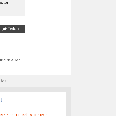
esten
Teilen…
 und Next-Gen-
fos.
l
 RTX 5090 FE und Co. zur UVP