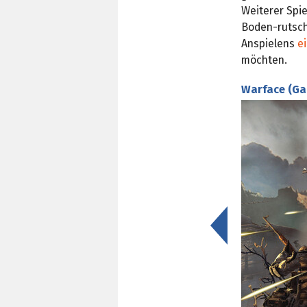
Weiterer Spi
Boden-rutsch
Anspielens
e
möchten.
Warface (Ga
<