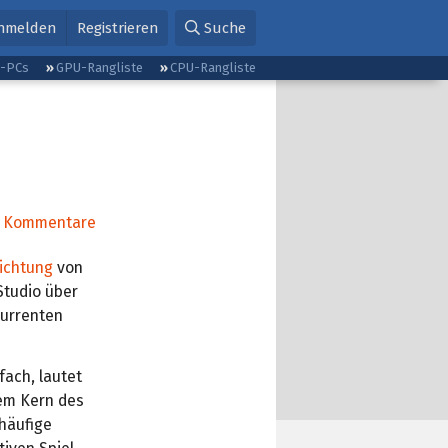
nmelden
Registrieren
Suche
g-PCs
GPU-Rangliste
CPU-Rangliste
Kommentare
ichtung
von
tudio über
urrenten
ach, lautet
em Kern des
häufige