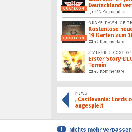
Deutschland ver
QUAKECON
193
Kommentare
QUAKE DAWN OF T
Kostenlose neu
19 Karten zum 3
QUAKECON
47
Kommentare
STALKER 2 COST O
Erster Story-DL
Termin
45
Kommentare
NEWS
„Castlevania: Lords 
angespielt
Nichts mehr verpassen