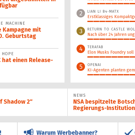
fügbar
100%
LIAN LI B4-MATX
2
Erstklassiges Kompaktg
HE MACHINE
96%
e Kampagne mit
RETURN TO CASTLE WOL
3
Nach über 24 Jahren ung
0. Geburtstag
89%
TERAFAB
4
Elon Musks Foundry soll
F HOPE
78%
C hat einen Release-
OPENAI
5
KI-Agenten planten gem
70%
NEWS
of Shadow 2“
NSA bespitzelte Botsc
Regierungs-Institutio
Warum Werbebanner?
!