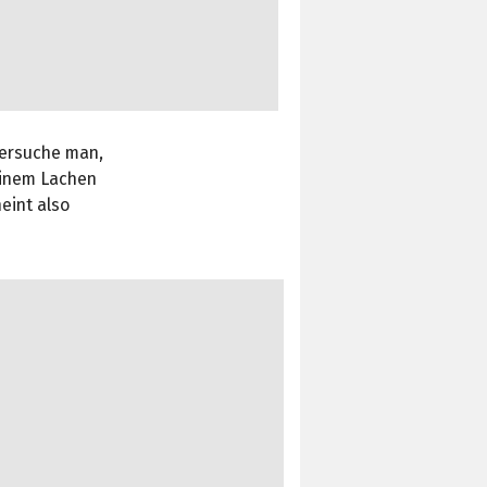
versuche man,
einem Lachen
eint also