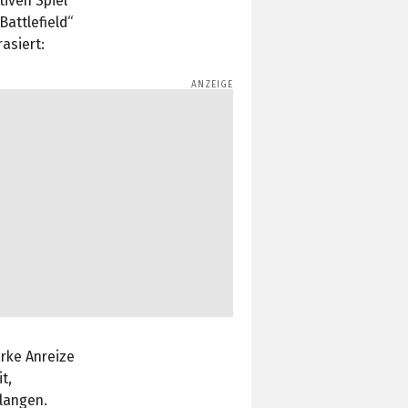
iven Spiel
Battlefield“
asiert:
rke Anreize
t,
langen.