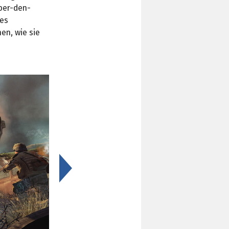
ber-den-
des
hen, wie sie
>