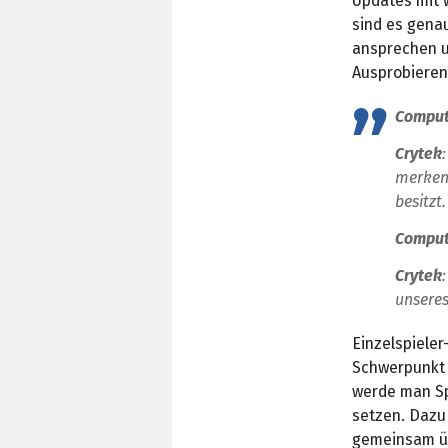
Updates mit 
sind es genau
ansprechen u
Ausprobieren,
Compu
Crytek
merken
besitzt
Compu
Crytek
unseres
Einzelspieler
Schwerpunkt d
werde man Sp
setzen. Dazu
gemeinsam üb