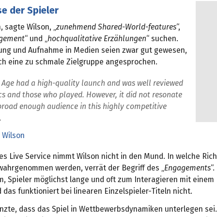
e der Spieler
 sagte Wilson, „
zunehmend Shared-World-features
“,
agement
“ und „
hochqualitative Erzählungen
“ suchen.
hung und Aufnahme in Medien seien zwar gut gewesen,
ch eine zu schmale Zielgruppe angesprochen.
Age had a high-quality launch and was well reviewed
ics and those who played. However, it did not resonate
broad enough audience in this highly competitive
.
 Wilson
es Live Service nimmt Wilson nicht in den Mund. In welche Ric
wahrgenommen werden, verrät der Begriff des „
Engagements
“
, Spieler möglichst lange und oft zum Interagieren mit einem
 das funktioniert bei linearen Einzelspieler-Titeln nicht.
änzte, dass das Spiel in Wettbewerbsdynamiken unterlegen sei.