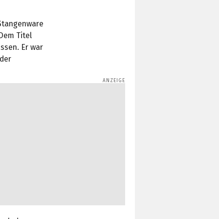
-Stangenware
Dem Titel
assen. Er war
 der