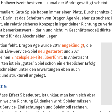
Halbwertszeit besitzen – zumal der Markt gesättigt scheint.
rmuliert: Gute Spiele haben immer einen Platz, Durchschnitts
. Darin ist das Scheitern von Dragon Age viel eher zu suchen: 
t, ein relativ sicheres Konzept in irgendeiner Richtung zu verl
ht bemerkenswert – darin und nicht im Geschäftsmodell dürfte
rund für das Abschneiden liegen.
ation fehlt. Dragon Age wurde 2017
angekündigt
, die
ls Live-Service-Spiel
neu gestartet
und 2021
n einen
Einzelspieler-Titel überführt
. In Anbetracht
hrten ist ein „gutes“ Spiel schon ein erheblicher Erfolg
schneiden unter den Erwartungen eben auch
und strukturell angelegt.
t 5
ass Effect 5 bedeutet, ist unklar, man kann sich aber
in welche Richtung EA denken wird: Spieler müssen
t Service-Einflechtungen und Spielmodi rechnen.