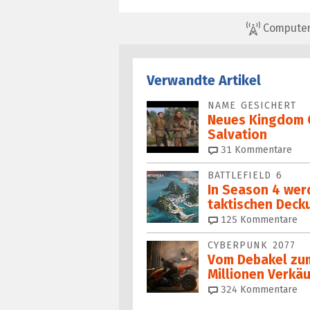
ComputerBa
Verwandte Artikel
NAME GESICHERT
Neues Kingdom 
Salvation
31
Kommentare
BATTLEFIELD 6
In Season 4 wer
taktischen Deck
125
Kommentare
CYBERPUNK 2077
Vom Debakel zum
Millionen Verkä
324
Kommentare