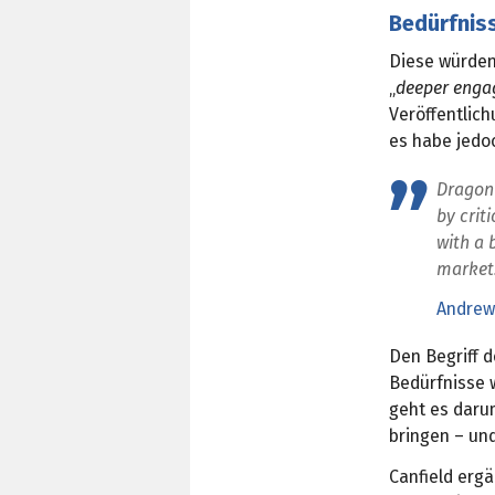
Bedürfniss
Diese würden,
„
deeper eng
Veröffentlic
es habe jedo
Dragon 
by crit
with a 
market
Andrew
Den Begriff d
Bedürfnisse 
geht es darum
bringen – und
Canfield erg