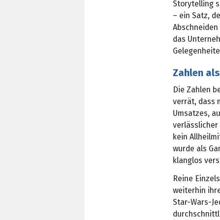
Storytelling 
– ein Satz, d
Abschneiden 
das Unterneh
Gelegenheite
Zahlen al
Die Zahlen b
verrät, dass 
Umsatzes, au
verlässliche
kein Allheilmi
wurde als Gam
klanglos ver
Reine Einzels
weiterhin ihr
Star-Wars-Jed
durchschnitt