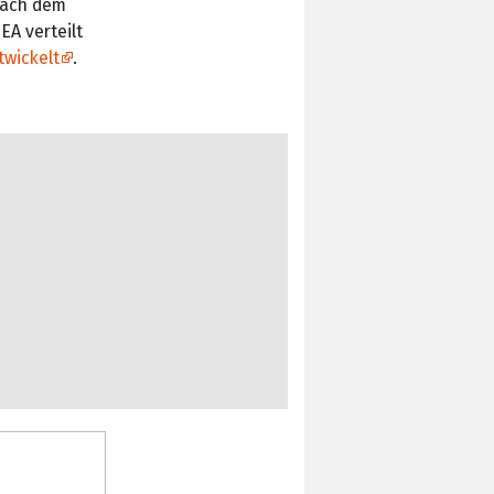
Nach dem
EA verteilt
twickelt
.