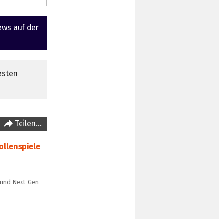
ews auf der
esten
Teilen…
ollenspiele
 und Next-Gen-