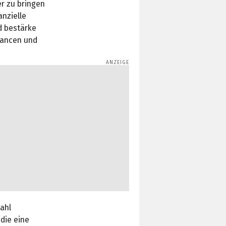
er zu bringen
anzielle
d bestärke
hancen und
zahl
die eine