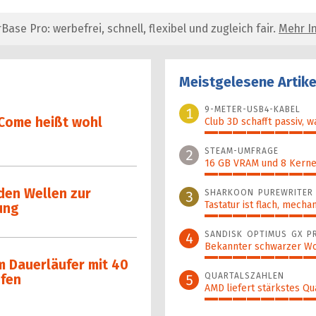
se Pro: werbefrei, schnell, flexibel und zugleich fair.
Mehr In
Meistgelesene Artike
9-METER-USB4-KABEL
1
Come heißt wohl
Club 3D schafft passiv, w
100%
STEAM-UMFRAGE
2
16 GB VRAM und 8 Kerne 
92%
den Wellen zur
SHARKOON PUREWRITER
3
Tastatur ist flach, mecha
ung
88%
SANDISK OPTIMUS GX P
4
Bekannter schwarzer Wo
87%
 Dauerläufer mit 40
QUARTALSZAHLEN
5
ufen
AMD liefert stärkstes Qu
64%