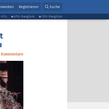
nmelden
Registrieren
Suche
g-PCs
GPU-Rangliste
CPU-Rangliste
t
u
Kommentare