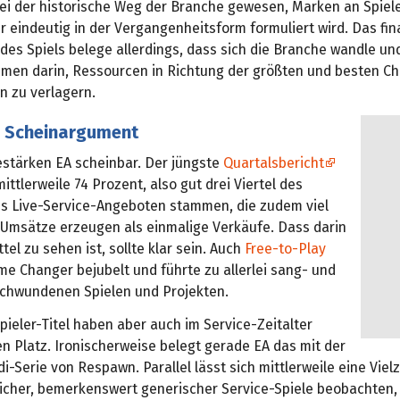
sei der historische Weg der Branche gewesen, Marken an Spiel
er eindeutig in der Vergangenheitsform formuliert wird. Das fin
des Spiels belege allerdings, dass sich die Branche wandle un
men darin, Ressourcen in Richtung der größten und besten C
n zu verlagern.
s Scheinargument
estärken EA scheinbar. Der jüngste
Quartalsbericht
mittlerweile 74 Prozent, also gut drei Viertel des
s Live-Service-Angeboten stammen, die zudem viel
r Umsätze erzeugen als einmalige Verkäufe. Dass darin
ttel zu sehen ist, sollte klar sein. Auch
Free-to-Play
e Changer bejubelt und führte zu allerlei sang- und
schwundenen Spielen und Projekten.
pieler-Titel haben aber auch im Service-Zeitalter
en Platz. Ironischerweise belegt gerade EA das mit der
i-Serie von Respawn. Parallel lässt sich mittlerweile eine Viel
licher, bemerkenswert generischer Service-Spiele beobachten, 