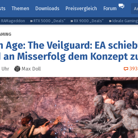
sts
Themen
Downloads
Preisvergleich
Forum
A
RAMageddon
RTX 5000 „Deals“
RX 9000 „Deals“
Ideale Gamin
AMING
 Age: The Veilguard: EA schieb
 an Misserfolg dem Konzept z
393
7
Uhr
Max Doll