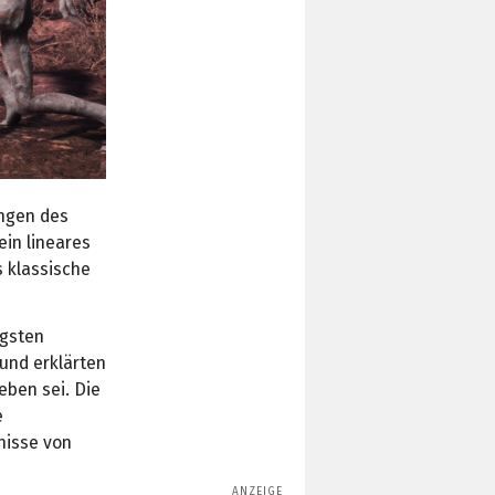
ungen des
ein lineares
s klassische
ngsten
und erklärten
eben sei. Die
e
nisse von