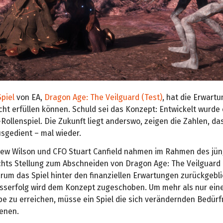
Spiel
von EA,
Dragon Age: The Veilguard (Test)
, hat die Erwart
cht erfüllen können. Schuld sei das Konzept: Entwickelt wurde 
-Rollenspiel. Die Zukunft liegt anderswo, zeigen die Zahlen, da
usgedient – mal wieder.
ew Wilson und CFO Stuart Canfield nahmen im Rahmen des jü
chts Stellung zum Abschneiden von Dragon Age: The Veilguard 
rum das Spiel hinter den finanziellen Erwartungen zurückgebli
sserfolg wird dem Konzept zugeschoben. Um mehr als nur ein
pe zu erreichen, müsse ein Spiel die sich verändernden Bedürf
ienen.