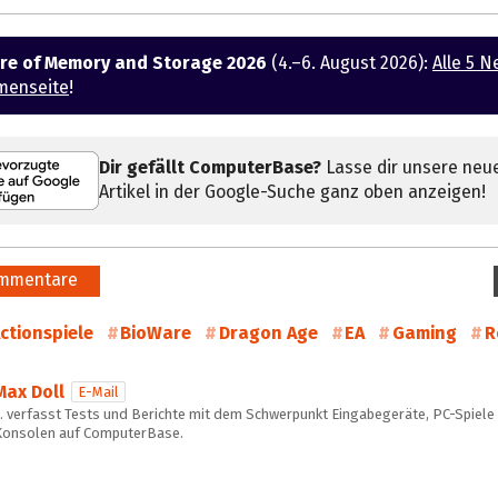
ure of Memory and Storage 2026
(4.–6. August 2026):
Alle 5 N
menseite
!
Dir gefällt ComputerBase?
Lasse dir unsere neu
Artikel in der Google-Suche ganz oben anzeigen!
mmentare
ctionspiele
BioWare
Dragon Age
EA
Gaming
R
Max Doll
E-Mail
… verfasst Tests und Berichte mit dem Schwerpunkt Eingabegeräte, PC-Spiele
Konsolen auf ComputerBase.