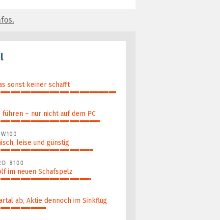
fos.
l
as sonst keiner schafft
führen – nur nicht auf dem PC
 W100
nisch, leise und günstig
RO 8100
lf im neuen Schafspelz
artal ab, Aktie dennoch im Sinkflug