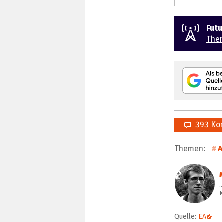
Fut
The
393 Ko
Themen:
A
Quelle:
EA