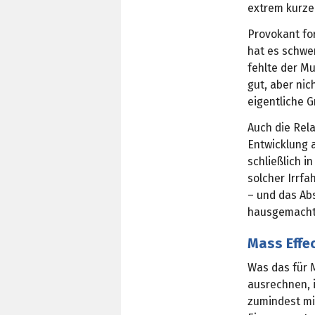
extrem kurze 
Provokant fo
hat es schwer
fehlte der Mu
gut, aber nic
eigentliche G
Auch die Rel
Entwicklung a
schließlich i
solcher Irrfa
– und das Ab
hausgemacht 
Mass Effec
Was das für M
ausrechnen, 
zumindest mi