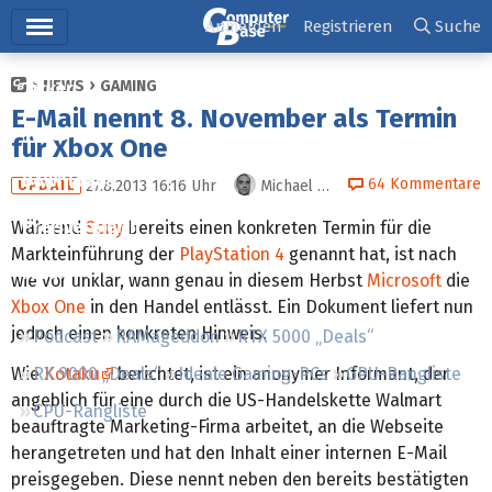
Hauptmenü
Anmelden
Registrieren
Suche
NEWS
GAMING
Ticker
E-Mail nennt 8. November als Termin
Tests
für Xbox One
Downloads
64
Kommentare
27.8.2013 16:16
Uhr
Michael Günsch
UPDATE
Preisvergleich
Während
Sony
bereits einen konkreten Termin für die
Markteinführung der
PlayStation 4
genannt hat, ist nach
Forum
wie vor unklar, wann genau in diesem Herbst
Microsoft
die
Xbox One
in den Handel entlässt. Ein Dokument liefert nun
jedoch einen konkreten Hinweis.
Podcast
RAMageddon
RTX 5000 „Deals“
Wie
Kotaku
berichtet, ist ein anonymer Informant, der
RX 9000 „Deals“
Ideale Gaming-PCs
GPU-Rangliste
angeblich für eine durch die US-Handelskette Walmart
CPU-Rangliste
beauftragte Marketing-Firma arbeitet, an die Webseite
herangetreten und hat den Inhalt einer internen E-Mail
preisgegeben. Diese nennt neben den bereits bestätigten