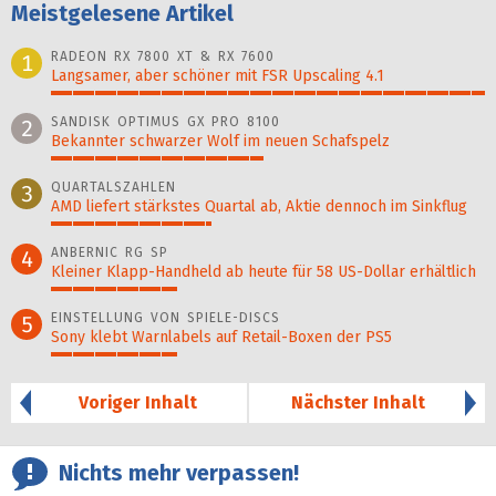
Meistgelesene Artikel
RADEON RX 7800 XT & RX 7600
1
Langsamer, aber schöner mit FSR Upscaling 4.1
100%
SANDISK OPTIMUS GX PRO 8100
2
Bekannter schwarzer Wolf im neuen Schafspelz
49%
QUARTALSZAHLEN
3
AMD liefert stärkstes Quartal ab, Aktie dennoch im Sinkflug
37%
ANBERNIC RG SP
4
Kleiner Klapp-Hand­held ab heute für 58 US-Dollar er­hält­lich
29%
EINSTELLUNG VON SPIELE-DISCS
5
Sony klebt Warnlabels auf Retail-Boxen der PS5
29%
Voriger Inhalt
Nächster Inhalt
Nichts mehr verpassen!