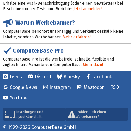
Erhalte eine Push-Benachrichtigung (oder einen Newsletter) bei
Erscheinen neuer Tests und Berichte:
Jetzt anmelden!
Warum Werbebanner?
ComputerBase berichtet unabhängig und verkauft deshalb keine
Inhalte, sondern Werbebanner.
Mehr erfahren!
ComputerBase Pro
ComputerBase Pro ist die werbefreie, schnelle, flexible und
zugleich faire Variante von ComputerBase.
Mehr dazu!
Feeds
Discord
Bluesky
Facebook
Google News
Instagram
Mastodon
X
YouTube
Einstellungen und
Probleme mit einem
Layout-Umschalter
Werbebanner?
© 1999–2026 ComputerBase GmbH