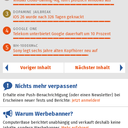
Nvidias Cloud-Gaming-Rig führt plötzlich Windows aus
90%
DOPAMINE JAILBREAK
3
iOS 26 wurde nach 326 Tagen geknackt
87%
GOOGLE ONE
4
Telekom unterbietet Google dauerhaft um 10 Prozent
87%
WH-1000XM4C
5
Sony legt sechs Jahre alten Kopfhörer neu auf
67%
Voriger Inhalt
Nächster Inhalt
Nichts mehr verpassen!
Erhalte eine Push-Benachrichtigung (oder einen Newsletter) bei
Erscheinen neuer Tests und Berichte:
Jetzt anmelden!
Warum Werbebanner?
ComputerBase berichtet unabhängig und verkauft deshalb keine
Inhalte, sondern Werbebanner.
Mehr erfahren!