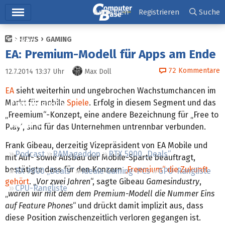
Hauptmenü
Anmelden
Registrieren
Suche
NEWS
GAMING
Ticker
EA: Premium-Modell für Apps am Ende
Tests
72
Kommentare
12.7.2014 13:37
Uhr
Max Doll
Downloads
EA
sieht weiterhin und ungebrochen Wachstumchancen im
Markt für mobile
Spiele
. Erfolg in diesem Segment und das
Preisvergleich
„Freemium“-Konzept, eine andere Bezeichnung für „Free to
Forum
Play“, sind für das Unternehmen untrennbar verbunden.
Frank Gibeau, derzeitig Vizepräsident von EA Mobile und
Podcast
RAMageddon
RTX 5000 „Deals“
mit Auf- sowie Ausbau der Mobile-Sparte beauftragt,
bestätigte dass für den Konzern
„Freemium“ die Zukunft
RX 9000 „Deals“
Ideale Gaming-PCs
GPU-Rangliste
gehört
. „
Vor zwei Jahren
“, sagte Gibeau
Gamesindustry
,
CPU-Rangliste
„
waren wir mit dem dem Premium-Modell die Nummer Eins
auf Feature Phones
“ und drückt damit implizit aus, dass
diese Position zwischenzeitlich verloren gegangen ist.