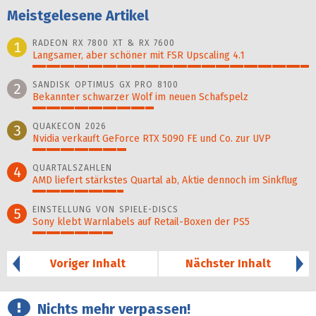
Meistgelesene Artikel
RADEON RX 7800 XT & RX 7600
1
Langsamer, aber schöner mit FSR Upscaling 4.1
100%
SANDISK OPTIMUS GX PRO 8100
2
Bekannter schwarzer Wolf im neuen Schafspelz
44%
QUAKECON 2026
3
Nvidia verkauft GeForce RTX 5090 FE und Co. zur UVP
34%
QUARTALSZAHLEN
4
AMD liefert stärkstes Quartal ab, Aktie dennoch im Sinkflug
33%
EINSTELLUNG VON SPIELE-DISCS
5
Sony klebt Warnlabels auf Retail-Boxen der PS5
29%
Voriger Inhalt
Nächster Inhalt
Nichts mehr verpassen!