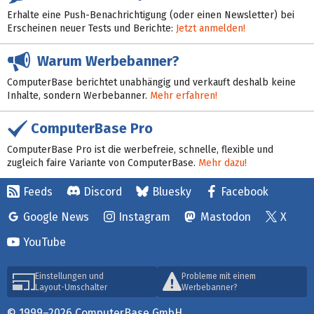
Erhalte eine Push-Benachrichtigung (oder einen Newsletter) bei
Erscheinen neuer Tests und Berichte:
Jetzt anmelden!
Warum Werbebanner?
ComputerBase berichtet unabhängig und verkauft deshalb keine
Inhalte, sondern Werbebanner.
Mehr erfahren!
ComputerBase Pro
ComputerBase Pro ist die werbefreie, schnelle, flexible und
zugleich faire Variante von ComputerBase.
Mehr dazu!
Feeds
Discord
Bluesky
Facebook
Google News
Instagram
Mastodon
X
YouTube
Einstellungen und
Probleme mit einem
Layout-Umschalter
Werbebanner?
© 1999–2026 ComputerBase GmbH