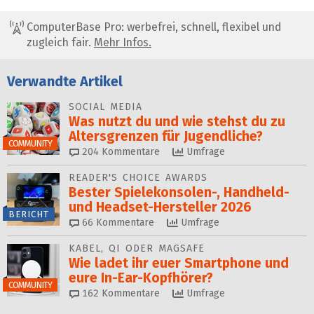
ComputerBase Pro: werbefrei, schnell, flexibel und
zugleich fair.
Mehr Infos.
Verwandte Artikel
SOCIAL MEDIA
Was nutzt du und wie stehst du zu
Alters­grenzen für Jugendliche?
COMMUNITY
204
Kommentare
Umfrage
READER'S CHOICE AWARDS
Bester Spielekonsolen-, Handheld-
und Headset-Hersteller 2026
BERICHT
66
Kommentare
Umfrage
KABEL, QI ODER MAGSAFE
Wie ladet ihr euer Smartphone und
eure In-Ear-Kopfhörer?
COMMUNITY
162
Kommentare
Umfrage