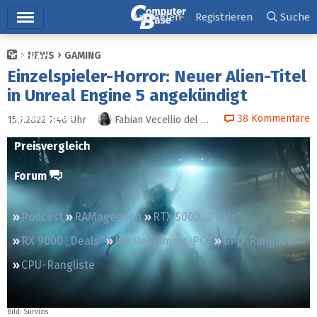
Hauptmenü
Anmelden
Registrieren
Suche
NEWS
GAMING
Ticker
Einzelspieler-Horror: Neuer Alien-Titel
Tests
in Unreal Engine 5 angekündigt
Downloads
38
Kommentare
15.7.2022 7:46
Uhr
Fabian Vecellio del Monego
Preisvergleich
Forum
Podcast
RAMageddon
RTX 5000 „Deals“
RX 9000 „Deals“
Ideale Gaming-PCs
GPU-Rangliste
CPU-Rangliste
Bild: Survios