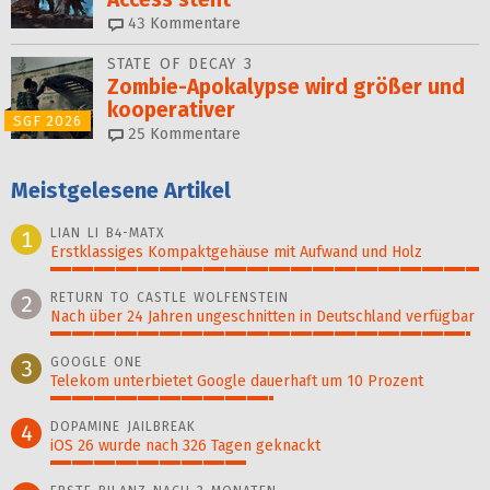
43
Kommentare
STATE OF DECAY 3
Zombie-Apokalypse wird größer und
kooperativer
SGF 2026
25
Kommentare
Meistgelesene Artikel
LIAN LI B4-MATX
1
Erstklassiges Kompaktgehäuse mit Aufwand und Holz
100%
RETURN TO CASTLE WOLFENSTEIN
2
Nach über 24 Jahren ungeschnitten in Deutschland verfügbar
98%
GOOGLE ONE
3
Telekom unterbietet Google dauerhaft um 10 Prozent
52%
DOPAMINE JAILBREAK
4
iOS 26 wurde nach 326 Tagen geknackt
46%