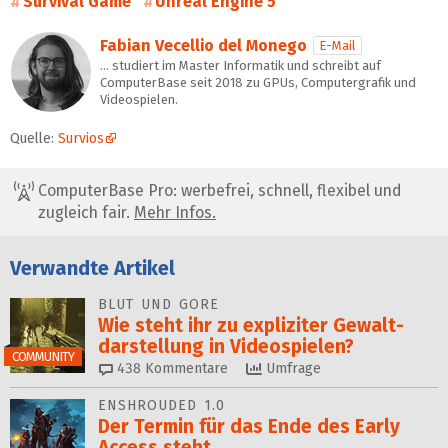
Survival Game
Unreal Engine 5
Fabian Vecellio del Monego
E-Mail
… studiert im Master Informatik und schreibt auf
ComputerBase seit 2018 zu GPUs, Computergrafik und
Videospielen.
Quelle:
Survios
ComputerBase Pro: werbefrei, schnell, flexibel und
zugleich fair.
Mehr Infos.
Verwandte Artikel
BLUT UND GORE
Wie steht ihr zu expliziter Gewalt­
darstellung in Videospielen?
COMMUNITY
438
Kommentare
Umfrage
ENSHROUDED 1.0
Der Termin für das Ende des Early
Access steht