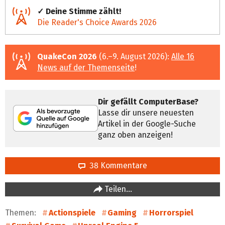
✓ Deine Stimme zählt!
Die Reader's Choice Awards 2026
QuakeCon 2026
(6.–9. August 2026):
Alle 16
News auf der Themenseite
!
Dir gefällt ComputerBase?
Lasse dir unsere neuesten
Artikel in der Google-Suche
ganz oben anzeigen!
38 Kommentare
Teilen…
Themen:
Actionspiele
Gaming
Horrorspiel