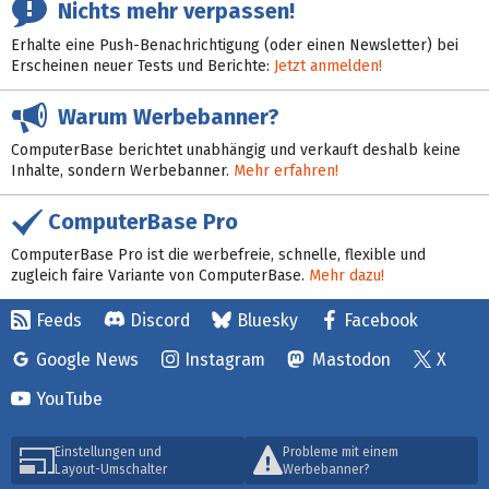
Nichts mehr verpassen!
Erhalte eine Push-Benachrichtigung (oder einen Newsletter) bei
Erscheinen neuer Tests und Berichte:
Jetzt anmelden!
Warum Werbebanner?
ComputerBase berichtet unabhängig und verkauft deshalb keine
Inhalte, sondern Werbebanner.
Mehr erfahren!
ComputerBase Pro
ComputerBase Pro ist die werbefreie, schnelle, flexible und
zugleich faire Variante von ComputerBase.
Mehr dazu!
Feeds
Discord
Bluesky
Facebook
Google News
Instagram
Mastodon
X
YouTube
Einstellungen und
Probleme mit einem
Layout-Umschalter
Werbebanner?