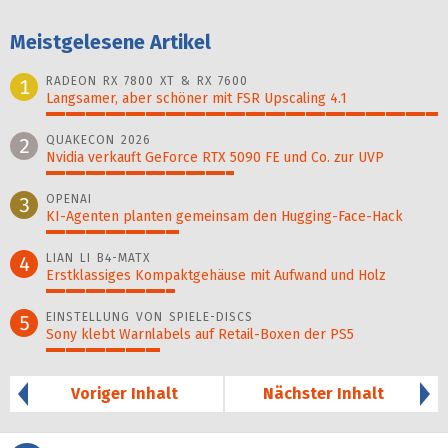
Meistgelesene Artikel
RADEON RX 7800 XT & RX 7600
1
Langsamer, aber schöner mit FSR Upscaling 4.1
100%
QUAKECON 2026
2
Nvidia verkauft GeForce RTX 5090 FE und Co. zur UVP
48%
OPENAI
3
KI-Agenten planten gemein­sam den Hugging-Face-Hack
34%
LIAN LI B4-MATX
4
Erstklassiges Kompaktgehäuse mit Aufwand und Holz
33%
EINSTELLUNG VON SPIELE-DISCS
5
Sony klebt Warnlabels auf Retail-Boxen der PS5
29%
Voriger Inhalt
Nächster Inhalt