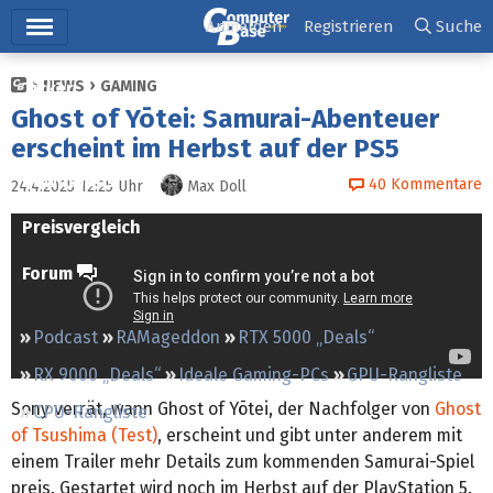
Hauptmenü
Anmelden
Registrieren
Suche
NEWS
GAMING
Ticker
Ghost of Yōtei: Samurai-Abenteuer
Tests
erscheint im Herbst auf der PS5
Downloads
40
Kommentare
24.4.2025 12:25
Uhr
Max Doll
Preisvergleich
Forum
Podcast
RAMageddon
RTX 5000 „Deals“
RX 9000 „Deals“
Ideale Gaming-PCs
GPU-Rangliste
Sony verrät, wann Ghost of Yōtei, der Nachfolger von
Ghost
CPU-Rangliste
of Tsushima (Test)
, erscheint und gibt unter anderem mit
einem Trailer mehr Details zum kommenden Samurai-Spiel
preis. Gestartet wird noch im Herbst auf der PlayStation 5.