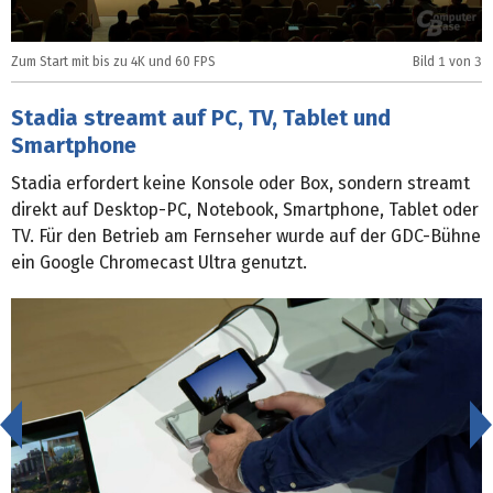
Zum Start mit bis zu 4K und 60 FPS
Bild
1
von 3
I
Stadia streamt auf PC, TV, Tablet und
Smartphone
Stadia erfordert keine Konsole oder Box, sondern streamt
direkt auf Desktop-PC, Notebook, Smartphone, Tablet oder
TV. Für den Betrieb am Fernseher wurde auf der GDC-Bühne
ein Google Chromecast Ultra genutzt.
<