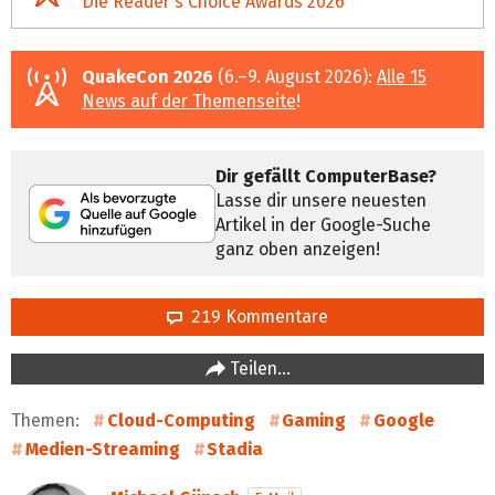
Die Reader's Choice Awards 2026
QuakeCon 2026
(6.–9. August 2026):
Alle 15
News auf der Themenseite
!
Dir gefällt ComputerBase?
Lasse dir unsere neuesten
Artikel in der Google-Suche
ganz oben anzeigen!
219 Kommentare
Teilen…
Themen:
Cloud-Computing
Gaming
Google
Medien-Streaming
Stadia