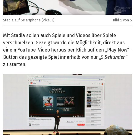
Stadia auf Smartphone (Pixel 3)
Bild
1
von 5
S
Mit Stadia sollen auch Spiele und Videos über Spiele
verschmelzen. Gezeigt wurde die Möglichkeit, direkt aus
einem YouTube-Video heraus per Klick auf den „Play Now“-
Button das gezeigte Spiel innerhalb von nur „
5 Sekunden
“
zu starten.