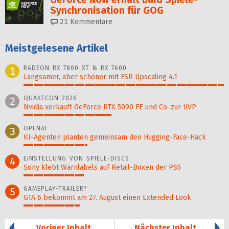
Synchronisation für GOG
21
Kommentare
Meistgelesene Artikel
RADEON RX 7800 XT & RX 7600
1
Langsamer, aber schöner mit FSR Upscaling 4.1
100%
QUAKECON 2026
2
Nvidia verkauft GeForce RTX 5090 FE und Co. zur UVP
44%
OPENAI
3
KI-Agenten planten gemein­sam den Hugging-Face-Hack
32%
EINSTELLUNG VON SPIELE-DISCS
4
Sony klebt Warnlabels auf Retail-Boxen der PS5
30%
GAMEPLAY-TRAILER?
5
GTA 6 bekommt am 27. August einen Extended Look
28%
Voriger Inhalt
Nächster Inhalt