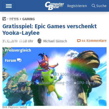
Hauptmenü
Anmelden
Registrieren
Suche
NEWS
GAMING
Ticker
Gratisspiel: Epic Games verschenkt
Tests
Yooka-Laylee
Downloads
44
Kommentare
31.12.2019 17:08
Uhr
Michael Günsch
Preisvergleich
Forum
Podcast
RAMageddon
RTX 5000 „Deals“
RX 9000 „Deals“
Ideale Gaming-PCs
GPU-Rangliste
CPU-Rangliste
Bild: Playtonic Games