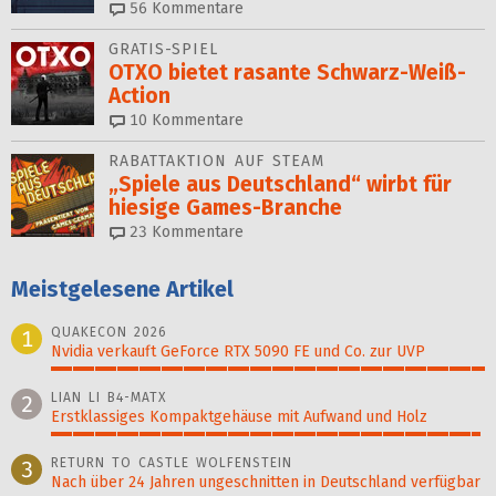
56
Kommentare
GRATIS-SPIEL
OTXO bietet rasante Schwarz-Weiß-
Action
10
Kommentare
RABATTAKTION AUF STEAM
„Spiele aus Deutschland“ wirbt für
hiesige Games-Branche
23
Kommentare
Meistgelesene Artikel
QUAKECON 2026
1
Nvidia verkauft GeForce RTX 5090 FE und Co. zur UVP
100%
LIAN LI B4-MATX
2
Erstklassiges Kompaktgehäuse mit Aufwand und Holz
99%
RETURN TO CASTLE WOLFENSTEIN
3
Nach über 24 Jahren ungeschnitten in Deutschland verfügbar