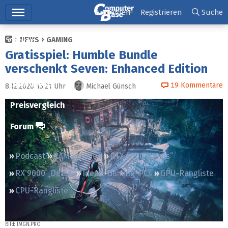
Hauptmenü
Anmelden
Registrieren
Suche
NEWS
GAMING
Ticker
Gratisspiel: Humble Bundle
Tests
verschenkt Seven: Enhanced Edition
Downloads
19
Kommentare
8.12.2020 15:21
Uhr
Michael Günsch
Preisvergleich
Forum
Podcast
RAMageddon
RTX 5000 „Deals“
RX 9000 „Deals“
Ideale Gaming-PCs
GPU-Rangliste
CPU-Rangliste
Bild: IMGN.PRO