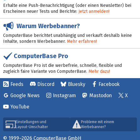
Erhalte eine Push-Benachrichtigung (oder einen Newsletter) bei
Erscheinen neuer Tests und Berichte:
Jetzt anmelden!
Warum Werbebanner?
ComputerBase berichtet unabhängig und verkauft deshalb keine
Inhalte, sondern Werbebanner.
Mehr erfahren!
ComputerBase Pro
ComputerBase Pro ist die werbefreie, schnelle, flexible und
zugleich faire Variante von ComputerBase.
Mehr dazu!
Feeds
Discord
Bluesky
Facebook
Google News
Instagram
Mastodon
X
YouTube
Einstellungen und
Probleme mit einem
Layout-Umschalter
Werbebanner?
© 1999–2026 ComputerBase GmbH