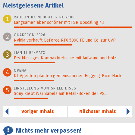
Meistgelesene Artikel
RADEON RX 7800 XT & RX 7600
1
Langsamer, aber schöner mit FSR Upscaling 4.1
100%
QUAKECON 2026
2
Nvidia verkauft GeForce RTX 5090 FE und Co. zur UVP
49%
LIAN LI B4-MATX
3
Erstklassiges Kompaktgehäuse mit Aufwand und Holz
35%
OPENAI
4
KI-Agenten planten gemein­sam den Hugging-Face-Hack
34%
EINSTELLUNG VON SPIELE-DISCS
5
Sony klebt Warnlabels auf Retail-Boxen der PS5
29%
Voriger Inhalt
Nächster Inhalt
Nichts mehr verpassen!