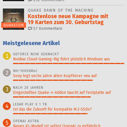
QUAKE DAWN OF THE MACHINE
Kostenlose neue Kampagne mit
19 Karten zum 30. Geburtstag
QUAKECON
57
Kommentare
Meistgelesene Artikel
GEFORCE NOW GEKNACKT
1
Nvidias Cloud-Gaming-Rig führt plötzlich Windows aus
100%
WH-1000XM4C
2
Sony legt sechs Jahre alten Kopfhörer neu auf
72%
NACH 20 JAHREN
3
Eingestelltes Quake-4-Addon taucht auf Festplatte auf
70%
LEXAR PLAY X 1 TB
4
Ist das die Zukunft für kompakte M.2-SSDs?
67%
OPENAI ASTRA
5
Neues KI-Modell ist selbst OpenAI zu gefährlich