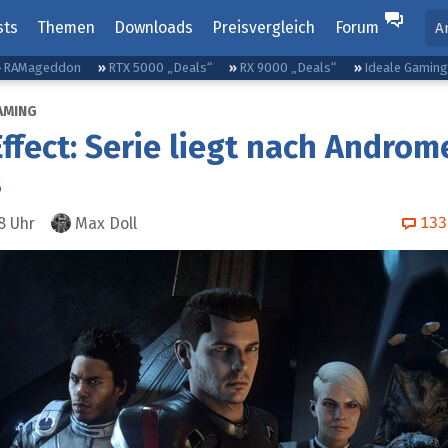
sts
Themen
Downloads
Preisvergleich
Forum
A
RAMageddon
RTX 5000 „Deals“
RX 9000 „Deals“
Ideale Gamin
AMING
ffect: Serie liegt nach Andro
s
133
8
Uhr
Max Doll