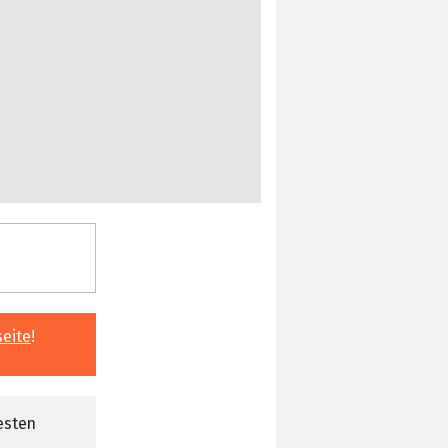
seite
!
esten