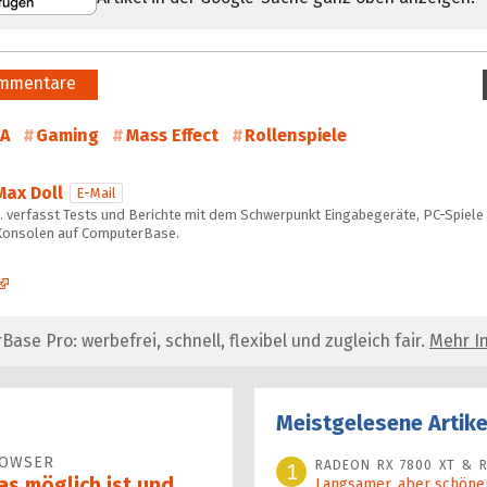
mmentare
A
Gaming
Mass Effect
Rollenspiele
Max Doll
E-Mail
… verfasst Tests und Berichte mit dem Schwerpunkt Eingabegeräte, PC-Spiele
Konsolen auf ComputerBase.
se Pro: werbefrei, schnell, flexibel und zugleich fair.
Mehr In
Meistgelesene Artike
ROWSER
RADEON RX 7800 XT & R
1
as möglich ist und
Langsamer, aber schöner