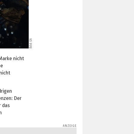
Bild: EA
Marke nicht
ne
nicht
drigen
enzen: Der
r das
m