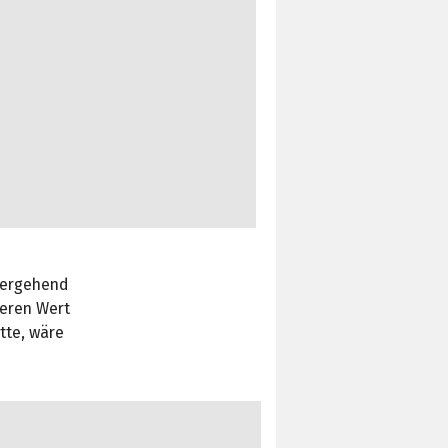
übergehend
deren Wert
tte, wäre