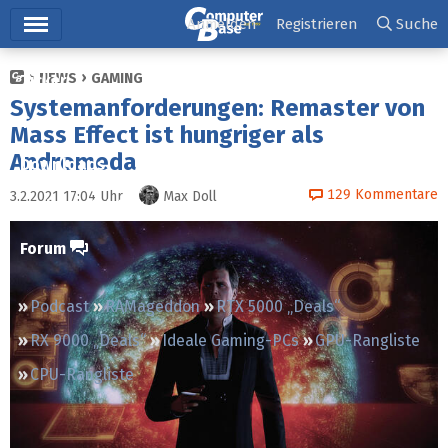
Hauptmenü
Anmelden
Registrieren
Suche
NEWS
GAMING
Ticker
Systemanforderungen: Remaster von
Tests
Mass Effect ist hungriger als
Andromeda
Downloads
129
Kommentare
3.2.2021 17:04
Uhr
Max Doll
Preisvergleich
Forum
Podcast
RAMageddon
RTX 5000 „Deals“
RX 9000 „Deals“
Ideale Gaming-PCs
GPU-Rangliste
CPU-Rangliste