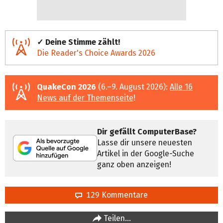
✓ Deine Stimme zählt!
Die Reader's Choice Awards 2026
QuakeCon 2026
(6.–9. August 2026):
Alle 16
News auf der Themenseite
!
Dir gefällt ComputerBase?
Lasse dir unsere neuesten
Artikel in der Google-Suche
ganz oben anzeigen!
129 Kommentare
Teilen…