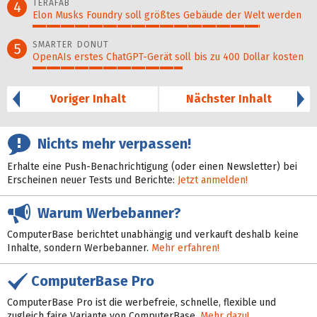
TERAFAB
4
Elon Musks Foundry soll größ­tes Gebäude der Welt werden
82%
SMARTER DONUT
5
OpenAIs erstes ChatGPT-Gerät soll bis zu 400 Dollar kosten
54%
Voriger Inhalt
Nächster Inhalt
Nichts mehr verpassen!
Erhalte eine Push-Benachrichtigung (oder einen Newsletter) bei
Erscheinen neuer Tests und Berichte:
Jetzt anmelden!
Warum Werbebanner?
ComputerBase berichtet unabhängig und verkauft deshalb keine
Inhalte, sondern Werbebanner.
Mehr erfahren!
ComputerBase Pro
ComputerBase Pro ist die werbefreie, schnelle, flexible und
zugleich faire Variante von ComputerBase.
Mehr dazu!