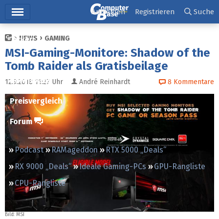
Hauptmenü
Anmelden
Registrieren
Suche
NEWS
GAMING
Ticker
MSI-Gaming-Monitore: Shadow of the
Tests
Tomb Raider als Gratisbeilage
Downloads
12.9.2018 11:27
Uhr
André Reinhardt
8
Kommentare
Preisvergleich
Forum
Podcast
RAMageddon
RTX 5000 „Deals“
RX 9000 „Deals“
Ideale Gaming-PCs
GPU-Rangliste
CPU-Rangliste
Bild:
MSI