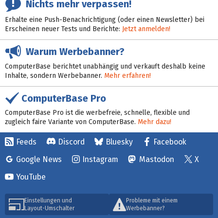
Nichts mehr verpassen!
Erhalte eine Push-Benachrichtigung (oder einen Newsletter) bei
Erscheinen neuer Tests und Berichte:
Jetzt anmelden!
Warum Werbebanner?
ComputerBase berichtet unabhängig und verkauft deshalb keine
Inhalte, sondern Werbebanner.
Mehr erfahren!
ComputerBase Pro
ComputerBase Pro ist die werbefreie, schnelle, flexible und
zugleich faire Variante von ComputerBase.
Mehr dazu!
Feeds
Discord
Bluesky
Facebook
Google News
Instagram
Mastodon
X
YouTube
Einstellungen und
Probleme mit einem
Layout-Umschalter
Werbebanner?