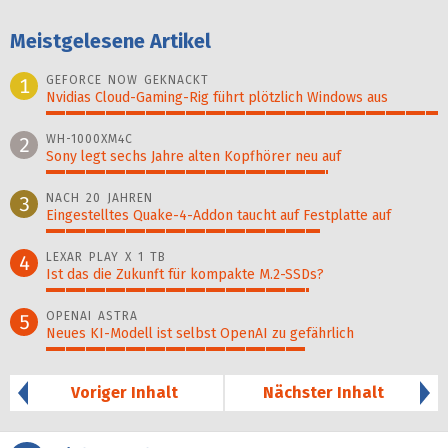
Meistgelesene Artikel
GEFORCE NOW GEKNACKT
1
Nvidias Cloud-Gaming-Rig führt plötzlich Windows aus
100%
WH-1000XM4C
2
Sony legt sechs Jahre alten Kopfhörer neu auf
72%
NACH 20 JAHREN
3
Eingestelltes Quake-4-Addon taucht auf Festplatte auf
70%
LEXAR PLAY X 1 TB
4
Ist das die Zukunft für kompakte M.2-SSDs?
67%
OPENAI ASTRA
5
Neues KI-Modell ist selbst OpenAI zu gefährlich
66%
Voriger Inhalt
Nächster Inhalt