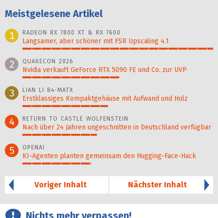
Meistgelesene Artikel
RADEON RX 7800 XT & RX 7600
1
Langsamer, aber schöner mit FSR Upscaling 4.1
100%
QUAKECON 2026
2
Nvidia verkauft GeForce RTX 5090 FE und Co. zur UVP
51%
LIAN LI B4-MATX
3
Erstklassiges Kompaktgehäuse mit Aufwand und Holz
45%
RETURN TO CASTLE WOLFENSTEIN
4
Nach über 24 Jahren ungeschnitten in Deutschland verfügbar
39%
OPENAI
5
KI-Agenten planten gemein­sam den Hugging-Face-Hack
36%
Voriger Inhalt
Nächster Inhalt
Nichts mehr verpassen!