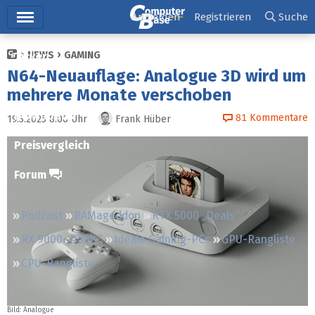
Hauptmenü
Anmelden
Registrieren
Suche
NEWS
GAMING
Ticker
N64-Neuauflage: Analogue 3D wird um
Tests
mehrere Monate verschoben
Downloads
81
Kommentare
19.3.2025 8:00
Uhr
Frank Hüber
Preisvergleich
Forum
Podcast
RAMageddon
RTX 5000 „Deals“
RX 9000 „Deals“
Ideale Gaming-PCs
GPU-Rangliste
CPU-Rangliste
Bild: Analogue