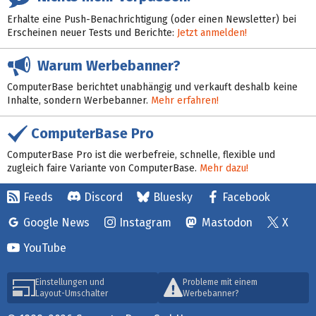
Erhalte eine Push-Benachrichtigung (oder einen Newsletter) bei
Erscheinen neuer Tests und Berichte:
Jetzt anmelden!
Warum Werbebanner?
ComputerBase berichtet unabhängig und verkauft deshalb keine
Inhalte, sondern Werbebanner.
Mehr erfahren!
ComputerBase Pro
ComputerBase Pro ist die werbefreie, schnelle, flexible und
zugleich faire Variante von ComputerBase.
Mehr dazu!
Feeds
Discord
Bluesky
Facebook
Google News
Instagram
Mastodon
X
YouTube
Einstellungen und
Probleme mit einem
Layout-Umschalter
Werbebanner?