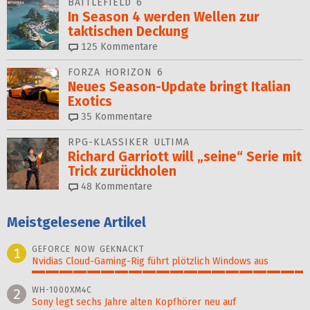
BATTLEFIELD 6
In Season 4 werden Wellen zur
taktischen Deckung
125
Kommentare
FORZA HORIZON 6
Neues Season-Update bringt Italian
Exotics
35
Kommentare
RPG-KLASSIKER ULTIMA
Richard Garriott will „seine“ Serie mit
Trick zurückholen
48
Kommentare
Meistgelesene Artikel
GEFORCE NOW GEKNACKT
1
Nvidias Cloud-Gaming-Rig führt plötzlich Windows aus
100%
WH-1000XM4C
2
Sony legt sechs Jahre alten Kopfhörer neu auf