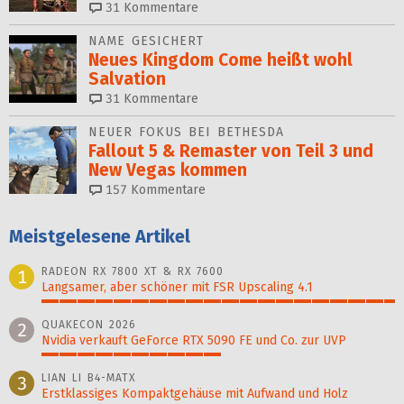
31
Kommentare
NAME GESICHERT
Neues Kingdom Come heißt wohl
Salvation
31
Kommentare
NEUER FOKUS BEI BETHESDA
Fallout 5 & Remaster von Teil 3 und
New Vegas kommen
157
Kommentare
Meistgelesene Artikel
RADEON RX 7800 XT & RX 7600
1
Langsamer, aber schöner mit FSR Upscaling 4.1
100%
QUAKECON 2026
2
Nvidia verkauft GeForce RTX 5090 FE und Co. zur UVP
51%
LIAN LI B4-MATX
3
Erstklassiges Kompaktgehäuse mit Aufwand und Holz