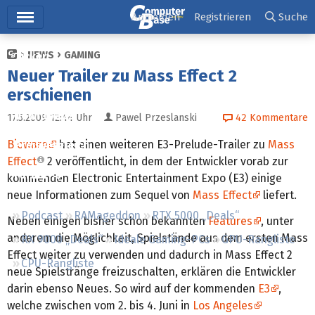
Hauptmenü
Anmelden
Registrieren
Suche
NEWS
GAMING
Ticker
Neuer Trailer zu Mass Effect 2
Tests
erschienen
Downloads
17.5.2009 12:44
Uhr
Pawel Przeslanski
42
Kommentare
Bioware
hat einen weiteren E3-Prelude-Trailer zu
Mass
Preisvergleich
Effect
2 veröffentlicht, in dem der Entwickler vorab zur
Forum
kommenden Electronic Entertainment Expo (E3) einige
neue Informationen zum Sequel von
Mass Effect
liefert.
Podcast
RAMageddon
RTX 5000 „Deals“
Neben einigen bisher schon bekannten
Features
, unter
anderem die Möglichkeit, Spielstände aus dem ersten Mass
RX 9000 „Deals“
Ideale Gaming-PCs
GPU-Rangliste
Effect weiter zu verwenden und dadurch in Mass Effect 2
CPU-Rangliste
neue Spielstränge freizuschalten, erklären die Entwickler
darin ebenso Neues. So wird auf der kommenden
E3
,
welche zwischen vom 2. bis 4. Juni in
Los Angeles