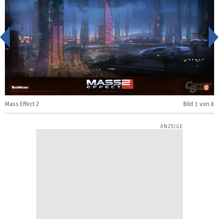
<
Mass Effect 2
Bild
1
von 8
M