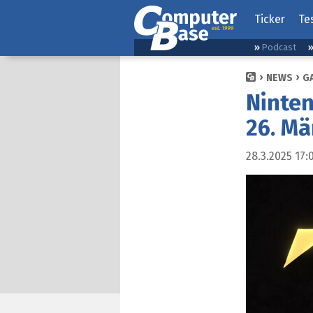
Ticker
Te
Podcast
NEWS
G
Ninte
26. Mä
28.3.2025 17: