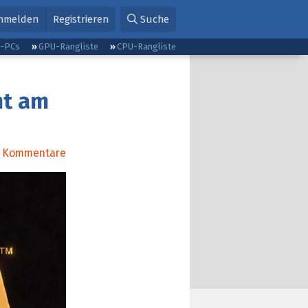
nmelden
Registrieren
Suche
g-PCs
GPU-Rangliste
CPU-Rangliste
mt am
Kommentare