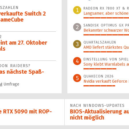
LSZAHLEN
RADEON RX 7800 XT & R
1
verkaufte Switch 2
Langsamer, aber schöner
GameCube
100%
SANDISK OPTIMUS GX P
2
Bekannter schwarzer Wo
2
46%
int am 27. Oktober
QUARTALSZAHLEN
3
AMD liefert stärkstes Qu
als
34%
EINSTELLUNG VON SPIEL
4
Sony klebt Warnlabels a
TOON RAIDERS?
29%
as nächste Spaß-
QUAKECON 2026
5
Nvidia verkauft GeForce
Umfrage
28%
NACH WINDOWS-UPDATES
ie RTX 5090 mit ROP-
BIOS-Aktualisierung a
nicht möglich