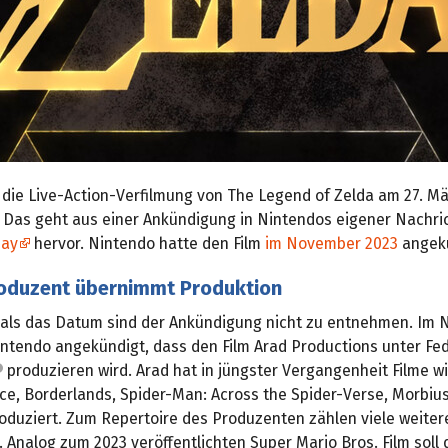
l die Live-Action-Verfilmung von The Legend of Zelda am 27. Mä
. Das geht aus einer Ankündigung in Nintendos eigener Nachr
day
hervor. Nintendo hatte den Film
im November 2023
angekü
oduzent übernimmt Produktion
 als das Datum sind der Ankündigung nicht zu entnehmen. Im
intendo angekündigt, dass den Film Arad Productions unter Fe
produzieren wird. Arad hat in jüngster Vergangenheit Filme w
ce, Borderlands, Spider-Man: Across the Spider-Verse, Morbiu
oduziert. Zum Repertoire des Produzenten zählen viele weiter
 Analog zum 2023 veröffentlichten Super Mario Bros. Film soll