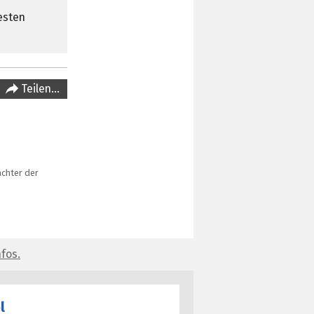
esten
Teilen…
achter der
fos.
l