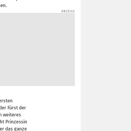
hen.
ersten
der Fürst der
n weiteres
ht Prinzessin
ber das ganze