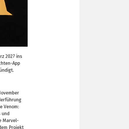
rz 2027 ins
ichten-App
ndigt.
 November
derführung
ie Venom:
s und
e Marvel-
 dem Projekt