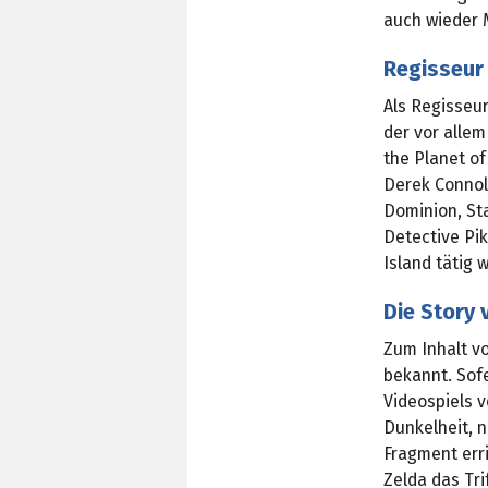
auch wieder 
Regisseur
Als Regisseu
der vor allem
the Planet o
Derek Connoll
Dominion, St
Detective Pik
Island tätig w
Die Story 
Zum Inhalt v
bekannt. Sof
Videospiels v
Dunkelheit, 
Fragment err
Zelda das Tri