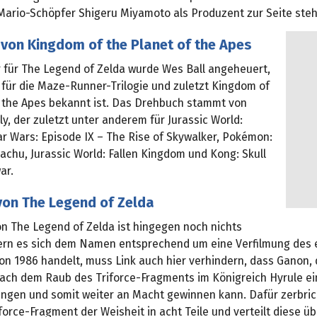
Mario-Schöpfer Shigeru Miyamoto als Produzent zur Seite ste
 von Kingdom of the Planet of the Apes
r für The Legend of Zelda wurde Wes Ball angeheuert,
 für die Maze-Runner-Trilogie und zuletzt Kingdom of
f the Apes bekannt ist. Das Drehbuch stammt von
y, der zuletzt unter anderem für Jurassic World:
ar Wars: Episode IX – The Rise of Skywalker, Pokémon:
achu, Jurassic World: Fallen Kingdom und Kong: Skull
ar.
von The Legend of Zelda
on The Legend of Zelda ist hingegen noch nichts
ern es sich dem Namen entsprechend um eine Verfilmung des 
on 1986 handelt, muss Link auch hier verhindern, dass Ganon, 
nach dem Raub des Triforce-Fragments im Königreich Hyrule ei
ingen und somit weiter an Macht gewinnen kann. Dafür zerbric
force-Fragment der Weisheit in acht Teile und verteilt diese ü