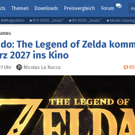
sts
Themen
Downloads
Preisvergleich
Forum
A
RAMageddon
RTX 5000 „Deals“
RX 9000 „Deals“
Ideale Gamin
AMING
ndo: The Legend of Zelda kom
rz 2027 ins Kino
85
01
Uhr
Nicolas La Rocco