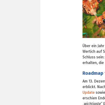
Über ein Jahr
Wertich auf S
Schluss sein
erhalten, die
Roadmap fü
Am 13. Dezem
erblickt. Na
Update
sowie
erschien End
„
wichtigste
“ 