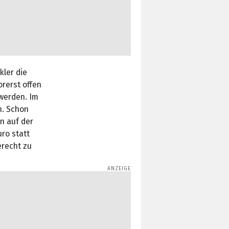
kler die
orerst offen
werden. Im
n. Schon
n auf der
uro statt
erecht zu