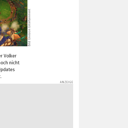
Bild: Envision Entertainment
er Volker
noch nicht
Updates
.