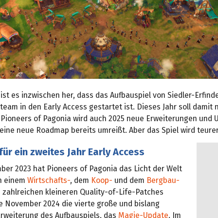
 ist es inzwischen her, dass das Aufbauspiel von Siedler-Erfind
team in den Early Access gestartet ist. Dieses Jahr soll damit 
: Pioneers of Pagonia wird auch 2025 neue Erweiterungen und 
 eine neue Roadmap bereits umreißt. Aber das Spiel wird teurer
r ein zweites Jahr Early Access
ber 2023 hat Pioneers of Pagonia das Licht der Welt
ch einem
Wirtschafts-
, dem
Koop-
und dem
Bergbau-
 zahlreichen kleineren Quality-of-Life-Patches
e November 2024 die vierte große und bislang
Erweiterung des Aufbauspiels, das
Magie-Update
. Im