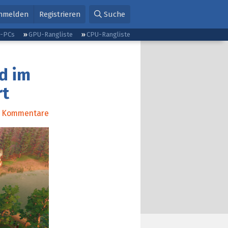
nmelden
Registrieren
Suche
g-PCs
GPU-Rangliste
CPU-Rangliste
d im
rt
Kommentare