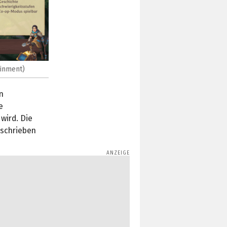
ainment)
n
e
wird. Die
eschrieben