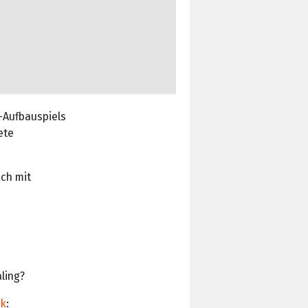
-Aufbauspiels
ete
uch mit
ling?
nk
: