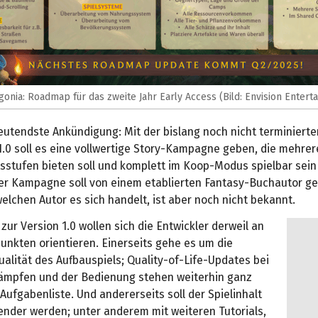
gonia: Roadmap für das zweite Jahr Early Access (Bild: Envision Entert
eutendste Ankündigung: Mit der bislang noch nicht terminierte
1.0 soll es eine vollwertige Story-Kampagne geben, die mehrer
sstufen bieten soll und komplett im Koop-Modus spielbar sein 
er Kampagne soll von einem etablierten Fantasy-Buchautor g
lchen Autor es sich handelt, ist aber noch nicht bekannt.
ur Version 1.0 wollen sich die Entwickler derweil an
unkten orientieren. Einerseits gehe es um die
alität des Aufbauspiels; Quality-of-Life-Updates bei
Kämpfen und der Bedienung stehen weiterhin ganz
Aufgabenliste. Und andererseits soll der Spielinhalt
nder werden; unter anderem mit weiteren Tutorials,