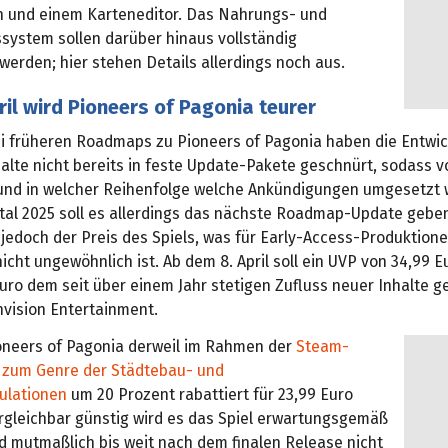
 und einem Karteneditor. Das Nahrungs- und
system sollen darüber hinaus vollständig
werden; hier stehen Details allerdings noch aus.
il wird Pioneers of Pagonia teurer
ei früheren Roadmaps zu Pioneers of Pagonia haben die Entwic
alte nicht bereits in feste Update-Pakete geschnürt, sodass v
 und in welcher Reihenfolge welche Ankündigungen umgesetzt 
tal 2025 soll es allerdings das nächste Roadmap-Update gebe
 jedoch der Preis des Spiels, was für Early-Access-Produktione
icht ungewöhnlich ist. Ab dem 8. April soll ein UVP von 34,99 E
uro dem seit über einem Jahr stetigen Zufluss neuer Inhalte g
nvision Entertainment.
Pioneers of Pagonia derweil im Rahmen der
Steam-
 zum Genre der Städtebau- und
ulationen
um 20 Prozent rabattiert für 23,99 Euro
ergleichbar günstig wird es das Spiel erwartungsgemäß
d mutmaßlich bis weit nach dem finalen Release nicht