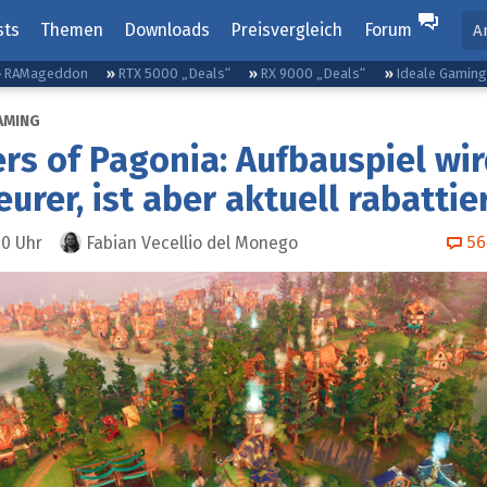
sts
Themen
Downloads
Preisvergleich
Forum
A
RAMageddon
RTX 5000 „Deals“
RX 9000 „Deals“
Ideale Gamin
AMING
rs of Pagonia: Aufbauspiel wir
eurer, ist aber aktuell rabattie
56
00
Uhr
Fabian Vecellio del Monego