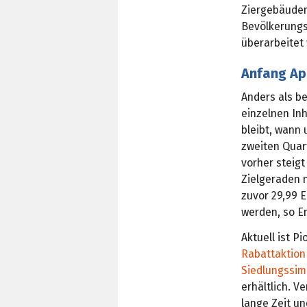
Ziergebäuden
Bevölkerungs
überarbeitet 
Anfang Apr
Anders als b
einzelnen Inh
bleibt, wann
zweiten Quar
vorher steigt
Zielgeraden n
zuvor 29,99 E
werden, so E
Aktuell ist 
Rabattaktion
Siedlungssim
erhältlich. V
lange Zeit un