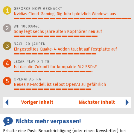
GEFORCE NOW GEKNACKT
1
Nvidias Cloud-Gaming-Rig führt plötzlich Windows aus
100%
WH-1000XM4C
2
Sony legt sechs Jahre alten Kopfhörer neu auf
72%
NACH 20 JAHREN
3
Eingestelltes Quake-4-Addon taucht auf Festplatte auf
70%
LEXAR PLAY X 1 TB
4
Ist das die Zukunft für kompakte M.2-SSDs?
67%
OPENAI ASTRA
5
Neues KI-Modell ist selbst OpenAI zu gefährlich
66%
Voriger Inhalt
Nächster Inhalt
Nichts mehr verpassen!
Erhalte eine Push-Benachrichtigung (oder einen Newsletter) bei