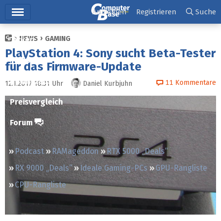
Hauptmenü
Anmelden
Registrieren
Suche
NEWS
GAMING
Ticker
PlayStation 4: Sony sucht Beta-Tester
Tests
für das Firmware-Update
Downloads
11
Kommentare
12.1.2017 18:31
Uhr
Daniel Kurbjuhn
Preisvergleich
Forum
Podcast
RAMageddon
RTX 5000 „Deals“
RX 9000 „Deals“
Ideale Gaming-PCs
GPU-Rangliste
CPU-Rangliste