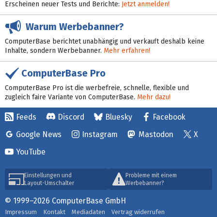
Erscheinen neuer Tests und Berichte:
Jetzt anmelden!
Warum Werbebanner?
ComputerBase berichtet unabhängig und verkauft deshalb keine
Inhalte, sondern Werbebanner.
Mehr erfahren!
ComputerBase Pro
ComputerBase Pro ist die werbefreie, schnelle, flexible und
zugleich faire Variante von ComputerBase.
Mehr dazu!
Feeds
Discord
Bluesky
Facebook
Google News
Instagram
Mastodon
X
YouTube
Einstellungen und
Probleme mit einem
Layout-Umschalter
Werbebanner?
© 1999–2026 ComputerBase GmbH
Impressum
Kontakt
Mediadaten
Vertrag widerrufen