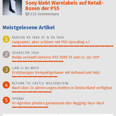
Sony klebt Warnlabels auf Retail-
Boxen der PS5
235
Kommentare
Meistgelesene Artikel
RADEON RX 7800 XT & RX 7600
1
Langsamer, aber schöner mit FSR Upscaling 4.1
100%
QUAKECON 2026
2
Nvidia verkauft GeForce RTX 5090 FE und Co. zur UVP
51%
LIAN LI B4-MATX
3
Erstklassiges Kompaktgehäuse mit Aufwand und Holz
45%
RETURN TO CASTLE WOLFENSTEIN
4
Nach über 24 Jahren ungeschnitten in Deutschland verfügbar
39%
OPENAI
5
KI-Agenten planten gemein­sam den Hugging-Face-Hack
36%