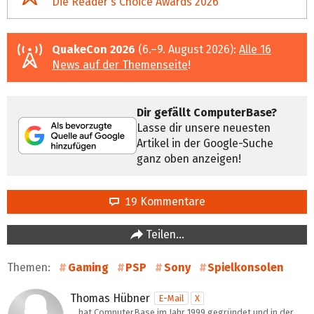
Die Reader's Choice Awards 2026
QuakeCon 2026
(6.–9. August 2026):
Alle 16
News auf der Themenseite
!
Dir gefällt ComputerBase?
Lasse dir unsere neuesten
Artikel in der Google-Suche
ganz oben anzeigen!
19 Kommentare
Teilen…
Themen:
Gaming
PSP
Sony
Spielkonsolen
Thomas Hübner
E-Mail
X
… hat ComputerBase im Jahr 1999 gegründet und in der