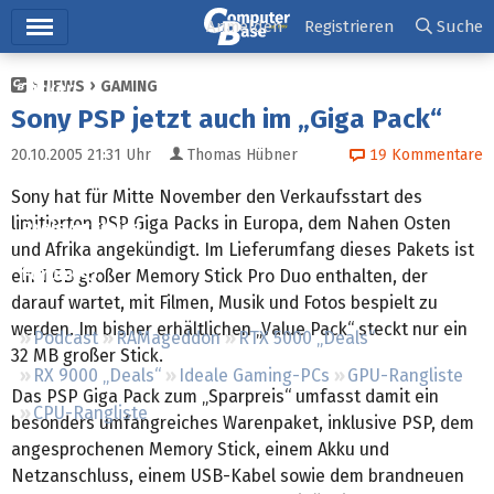
Hauptmenü
Anmelden
Registrieren
Suche
NEWS
GAMING
Ticker
Sony PSP jetzt auch im „Giga Pack“
Tests
20.10.2005 21:31
Uhr
Thomas Hübner
19
Kommentare
Downloads
Sony hat für Mitte November den Verkaufsstart des
limitierten PSP Giga Packs in Europa, dem Nahen Osten
Preisvergleich
und Afrika angekündigt. Im Lieferumfang dieses Pakets ist
Forum
ein 1 GB großer Memory Stick Pro Duo enthalten, der
darauf wartet, mit Filmen, Musik und Fotos bespielt zu
werden. Im bisher erhältlichen „Value Pack“ steckt nur ein
Podcast
RAMageddon
RTX 5000 „Deals“
32 MB großer Stick.
RX 9000 „Deals“
Ideale Gaming-PCs
GPU-Rangliste
Das PSP Giga Pack zum „Sparpreis“ umfasst damit ein
CPU-Rangliste
besonders umfangreiches Warenpaket, inklusive PSP, dem
angesprochenen Memory Stick, einem Akku und
Netzanschluss, einem USB-Kabel sowie dem brandneuen