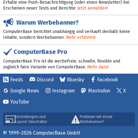
Erhalte eine Push-Benachrichtigung (oder einen Newsletter) bei
Erscheinen neuer Tests und Berichte:
Jetzt anmelden!
Warum Werbebanner?
ComputerBase berichtet unabhängig und verkauft deshalb keine
Inhalte, sondern Werbebanner.
Mehr erfahren!
ComputerBase Pro
ComputerBase Pro ist die werbefreie, schnelle, flexible und
zugleich faire Variante von ComputerBase.
Mehr dazu!
Feeds
Discord
Bluesky
Facebook
Google News
Instagram
Mastodon
X
YouTube
Einstellungen und
Probleme mit einem
Layout-Umschalter
Werbebanner?
© 1999–2026 ComputerBase GmbH