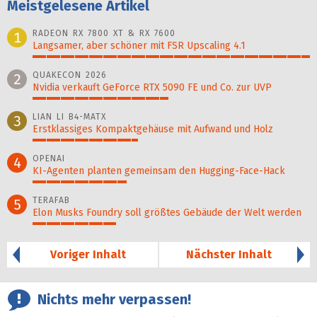
Meistgelesene Artikel
RADEON RX 7800 XT & RX 7600
1
Langsamer, aber schöner mit FSR Upscaling 4.1
100%
QUAKECON 2026
2
Nvidia verkauft GeForce RTX 5090 FE und Co. zur UVP
49%
LIAN LI B4-MATX
3
Erstklassiges Kompaktgehäuse mit Aufwand und Holz
38%
OPENAI
4
KI-Agenten planten gemein­sam den Hugging-Face-Hack
34%
TERAFAB
5
Elon Musks Foundry soll größ­tes Gebäude der Welt werden
30%
Voriger Inhalt
Nächster Inhalt
Nichts mehr verpassen!