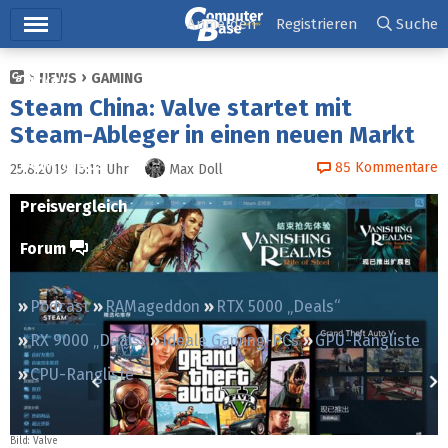
Hauptmenü
Anmelden
Registrieren
Suche
NEWS
GAMING
Ticker
Steam China: Valve startet mit
Tests
Steam-Ableger in einen neuen Markt
Downloads
85
Kommentare
25.8.2019 15:11
Uhr
Max Doll
Preisvergleich
Forum
Podcast
RAMageddon
RTX 5000 „Deals“
RX 9000 „Deals“
Ideale Gaming-PCs
GPU-Rangliste
CPU-Rangliste
Bild: Valve