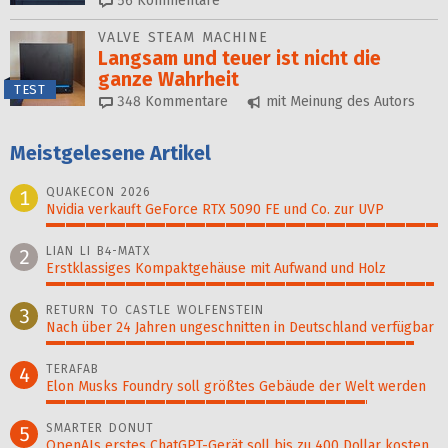
56
Kommentare
VALVE STEAM MACHINE
Langsam und teuer ist nicht die
ganze Wahrheit
TEST
348
Kommentare
mit Meinung des Autors
Meistgelesene Artikel
QUAKECON 2026
1
Nvidia verkauft GeForce RTX 5090 FE und Co. zur UVP
100%
LIAN LI B4-MATX
2
Erstklassiges Kompaktgehäuse mit Aufwand und Holz
99%
RETURN TO CASTLE WOLFENSTEIN
3
Nach über 24 Jahren ungeschnitten in Deutschland verfügbar
94%
TERAFAB
4
Elon Musks Foundry soll größ­tes Gebäude der Welt werden
82%
SMARTER DONUT
5
OpenAIs erstes ChatGPT-Gerät soll bis zu 400 Dollar kosten