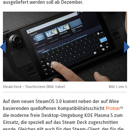
ausgeliefert werden soll ab Dezember.
<
Steam Deck – Touchscreen (Bild: Valve)
Bild
1
von 5
S
Auf dem neuen SteamOS 3.0 kommt neben der auf Wine
basierenden quelloffenen Kompatibilitätsschicht
Proton
die moderne freie Desktop-Umgebung KDE Plasma 5 zum
Einsatz, die speziell auf das Steam Deck zugeschnitten
wurde. Gleiches gilt auch für den Steam-Client, der für die