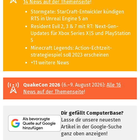
14 News auf der Themenseite
!
Stormgate: StarCraft-Entwickler kündigen
RTS in Unreal Engine 5 an
Resident Evil 2, 3 & 7 mit RT: Next-Gen-
Updates für Xbox Series X|S und PlayStation
5
Minecraft Legends: Action-Echtzeit­
strategiespiel soll 2023 erscheinen
+11 weitere News
QuakeCon 2026
(6.–9. August 2026):
Alle 16
News auf der Themenseite
!
Dir gefällt ComputerBase?
Lasse dir unsere neuesten
Artikel in der Google-Suche
ganz oben anzeigen!