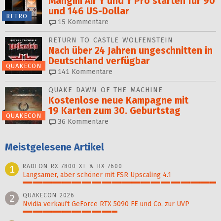
Mangmi Air Y und Y Pro starten für 90
und 146 US-Dollar
RETRO
15
Kommentare
RETURN TO CASTLE WOLFENSTEIN
Nach über 24 Jahren ungeschnitten in
Deutschland verfügbar
QUAKECON
141
Kommentare
QUAKE DAWN OF THE MACHINE
Kostenlose neue Kampagne mit
19 Karten zum 30. Geburtstag
QUAKECON
36
Kommentare
Meistgelesene Artikel
RADEON RX 7800 XT & RX 7600
1
Langsamer, aber schöner mit FSR Upscaling 4.1
100%
QUAKECON 2026
2
Nvidia verkauft GeForce RTX 5090 FE und Co. zur UVP
49%