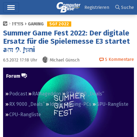
Hauptmenü
Anmelden
Registrieren
Suche
NEWS
GAMING
SGF 2022
Ticker
Summer Game Fest 2022: Der digitale
Tests
Ersatz für die Spielemesse E3 startet
am 9. Juni
Downloads
5
Kommentare
6.5.2022 17:18
Uhr
Michael Günsch
Preisvergleich
Forum
Podcast
RAMageddon
RTX 5000 „Deals“
RX 9000 „Deals“
Ideale Gaming-PCs
GPU-Rangliste
CPU-Rangliste