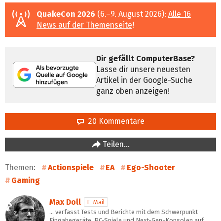
QuakeCon 2026
(6.–9. August 2026):
Alle 16
News auf der Themenseite
!
Dir gefällt ComputerBase?
Lasse dir unsere neuesten
Artikel in der Google-Suche
ganz oben anzeigen!
20 Kommentare
Teilen…
Themen:
Actionspiele
EA
Ego-Shooter
Gaming
Max Doll
E-Mail
… verfasst Tests und Berichte mit dem Schwerpunkt
Eingabegeräte, PC-Spiele und Next-Gen-Konsolen auf