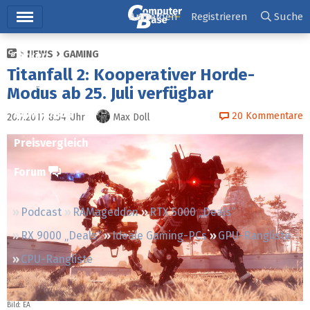
Hauptmenü
Anmelden
Registrieren
Suche
NEWS
GAMING
Ticker
Titanfall 2: Kooperativer Horde-
Tests
Modus ab 25. Juli verfügbar
Downloads
20
Kommentare
20.7.2017 8:54
Uhr
Max Doll
Preisvergleich
Forum
Podcast
RAMageddon
RTX 5000 „Deals“
RX 9000 „Deals“
Ideale Gaming-PCs
GPU-Rangliste
CPU-Rangliste
Bild: EA