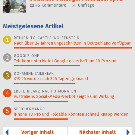
46
Kommentare
Umfrage
Meistgelesene Artikel
RETURN TO CASTLE WOLFENSTEIN
1
Nach über 24 Jahren ungeschnitten in Deutschland verfügbar
100%
GOOGLE ONE
2
Telekom unterbietet Google dauerhaft um 10 Prozent
56%
DOPAMINE JAILBREAK
3
iOS 26 wurde nach 326 Tagen geknackt
52%
ERSTE BILANZ NACH 3 MONATEN
4
Australiens Social-Media-Verbot zeigt kaum Wirkung
46%
SPEICHERMANGEL
5
iPhone 18 Pro und Foldable könnten schnell knapp werden
46%
Voriger Inhalt
Nächster Inhalt