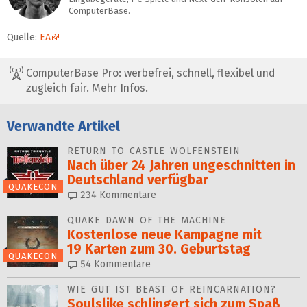
ComputerBase.
Quelle:
EA
ComputerBase Pro: werbefrei, schnell, flexibel und
zugleich fair.
Mehr Infos.
Verwandte Artikel
RETURN TO CASTLE WOLFENSTEIN
Nach über 24 Jahren ungeschnitten in
Deutschland verfügbar
QUAKECON
234
Kommentare
QUAKE DAWN OF THE MACHINE
Kostenlose neue Kampagne mit
19 Karten zum 30. Geburtstag
QUAKECON
54
Kommentare
WIE GUT IST BEAST OF REINCARNATION?
Soulslike schlingert sich zum Spaß