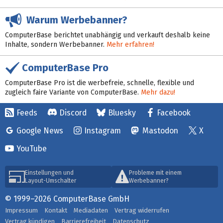
Warum Werbebanner?
ComputerBase berichtet unabhängig und verkauft deshalb keine
Inhalte, sondern Werbebanner.
Mehr erfahren!
ComputerBase Pro
ComputerBase Pro ist die werbefreie, schnelle, flexible und
zugleich faire Variante von ComputerBase.
Mehr dazu!
Feeds
Discord
Bluesky
Facebook
Google News
Instagram
Mastodon
X
YouTube
Einstellungen und
Probleme mit einem
Layout-Umschalter
Werbebanner?
© 1999–2026 ComputerBase GmbH
Impressum
Kontakt
Mediadaten
Vertrag widerrufen
Vertrag kündigen
Barrierefreiheit
Datenschutz