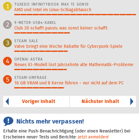
TUXEDO INFINITYBOOK MAX 15 GEN10
1
AMD und Intel im Linux-Schlagabtausch
100%
9-METER-USB4-KABEL
2
Club 3D schafft passiv, was sonst keiner schafft
46%
STEAM SALE
3
Valve bringt eine Woche Rabatte für Cyberpunk-Spiele
44%
OPENAI ASTRA
4
Neues KI-Modell löst Jahr­zehn­te alte Ma­thematik-Pro­ble­me
43%
STEAM-UMFRAGE
5
16 GB VRAM und 8 Kerne führen – nur nicht auf dem PC
41%
Voriger Inhalt
Nächster Inhalt
Nichts mehr verpassen!
Erhalte eine Push-Benachrichtigung (oder einen Newsletter) bei
Erscheinen neuer Tests und Berichte:
Jetzt anmelden!