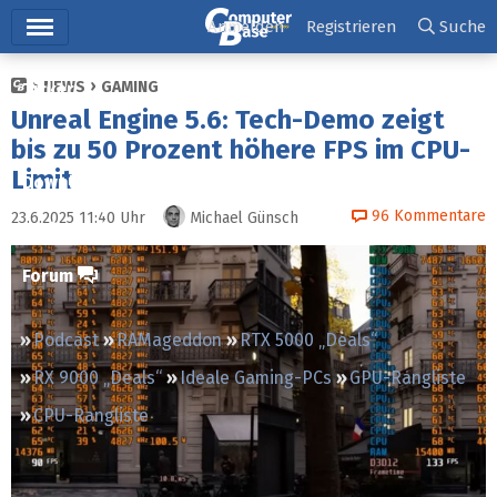
Hauptmenü
Anmelden
Registrieren
Suche
NEWS
GAMING
Ticker
Unreal Engine 5.6: Tech-Demo zeigt
Tests
bis zu 50 Prozent höhere FPS im CPU-
Limit
Downloads
96
Kommentare
23.6.2025 11:40
Uhr
Michael Günsch
Preisvergleich
Forum
Podcast
RAMageddon
RTX 5000 „Deals“
RX 9000 „Deals“
Ideale Gaming-PCs
GPU-Rangliste
CPU-Rangliste