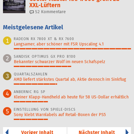
XXL-Lüftern
52
Kommentare
Meistgelesene Artikel
RADEON RX 7800 XT & RX 7600
1
Langsamer, aber schöner mit FSR Upscaling 4.1
100%
SANDISK OPTIMUS GX PRO 8100
2
Bekannter schwarzer Wolf im neuen Schafspelz
49%
QUARTALSZAHLEN
3
AMD liefert stärkstes Quartal ab, Aktie dennoch im Sinkflug
37%
ANBERNIC RG SP
4
Kleiner Klapp-Hand­held ab heute für 58 US-Dollar er­hält­lich
29%
EINSTELLUNG VON SPIELE-DISCS
5
Sony klebt Warnlabels auf Retail-Boxen der PS5
29%
Voriger Inhalt
Nächster Inhalt