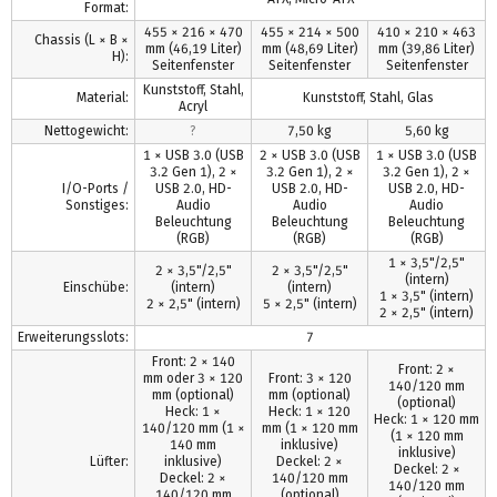
Format:
455 × 216 × 470
455 × 214 × 500
410 × 210 × 463
Chassis (L × B ×
mm (46,19 Liter)
mm (48,69 Liter)
mm (39,86 Liter)
H):
Seitenfenster
Seitenfenster
Seitenfenster
Kunststoff, Stahl,
Material:
Kunststoff, Stahl, Glas
Acryl
Nettogewicht:
?
7,50 kg
5,60 kg
1 × USB 3.0 (USB
2 × USB 3.0 (USB
1 × USB 3.0 (USB
3.2 Gen 1), 2 ×
3.2 Gen 1), 2 ×
3.2 Gen 1), 2 ×
I/O-Ports /
USB 2.0, HD-
USB 2.0, HD-
USB 2.0, HD-
Sonstiges:
Audio
Audio
Audio
Beleuchtung
Beleuchtung
Beleuchtung
(RGB)
(RGB)
(RGB)
1 × 3,5"/2,5"
2 × 3,5"/2,5"
2 × 3,5"/2,5"
(intern)
Einschübe:
(intern)
(intern)
1 × 3,5" (intern)
2 × 2,5" (intern)
5 × 2,5" (intern)
2 × 2,5" (intern)
Erweiterungsslots:
7
Front: 2 × 140
Front: 2 ×
mm oder 3 × 120
Front: 3 × 120
140/120 mm
mm (optional)
mm (optional)
(optional)
Heck: 1 ×
Heck: 1 × 120
Heck: 1 × 120 mm
140/120 mm (1 ×
mm (1 × 120 mm
(1 × 120 mm
140 mm
inklusive)
inklusive)
Lüfter:
inklusive)
Deckel: 2 ×
Deckel: 2 ×
Deckel: 2 ×
140/120 mm
140/120 mm
140/120 mm
(optional)