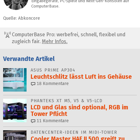
Eingabegeräte, PC-Spiele und Next-Gen-Konsolen auf
ComputerBase.
Quelle: Abkoncore
ComputerBase Pro: werbefrei, schnell, flexibel und
zugleich fair.
Mehr Infos.
Verwandte Artikel
ASUS PRIME AP304
Leuchtschlitz lässt Luft ins Gehäuse
18
Kommentare
PHANTEKS XT M5, V5 & V5-LCD
LCD und Glas sind optional, RGB im
Tower Pflicht
11
Kommentare
DATENCENTER-IDEEN IM MIDI-TOWER
Cooler Master HAF II 500 greift zu