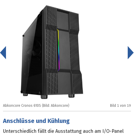
<
Abkoncore Cronos 610S (Bild: Abkoncore)
Bild
1
von 19
A
Anschlüsse und Kühlung
Unterschiedlich fällt die Ausstattung auch am I/O-Panel