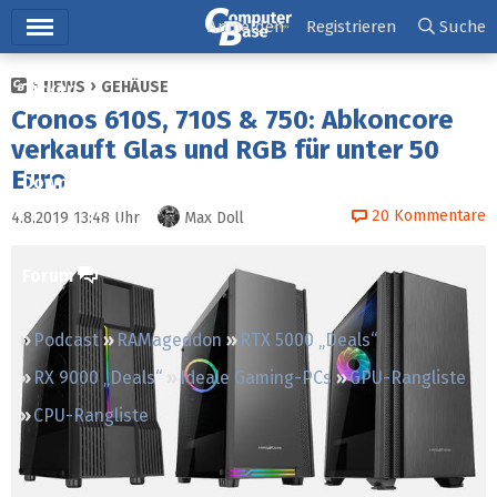
Hauptmenü
Anmelden
Registrieren
Suche
NEWS
GEHÄUSE
Ticker
Cronos 610S, 710S & 750: Abkoncore
Tests
verkauft Glas und RGB für unter 50
Euro
Downloads
20
Kommentare
4.8.2019 13:48
Uhr
Max Doll
Preisvergleich
Forum
Podcast
RAMageddon
RTX 5000 „Deals“
RX 9000 „Deals“
Ideale Gaming-PCs
GPU-Rangliste
CPU-Rangliste