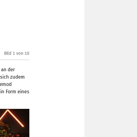
Bild
1
von 10
Case Mod „Unkown“ (Bild: Shocked89)
 an der
 sich zudem
asemod
in Form eines