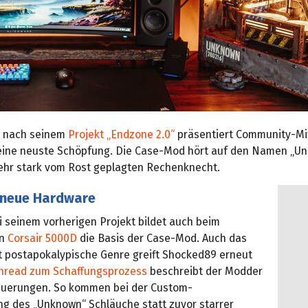
r nach seinem
Projekt „Endzone 2.0“
präsentiert Community-Mi
ine neuste Schöpfung. Die Case-Mod hört auf den Namen „U
sehr stark vom Rost geplagten Rechenknecht.
t neue Hardware
i seinem vorherigen Projekt bildet auch beim
in
Corsair 5000D
die Basis der Case-Mod. Auch das
ht postapokalypische Genre greift Shocked89 erneut
hread zum Schaffungsprozess
beschreibt der Modder
euerungen. So kommen bei der Custom-
g des „Unknown“ Schläuche statt zuvor starrer