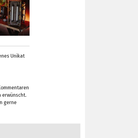
enes Unikat
n Kommentaren
h erwünscht.
en gerne