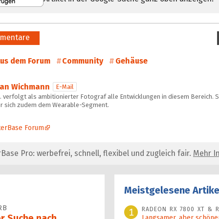
mentare
us dem Forum
Community
Gehäuse
Jan Wichmann
E-Mail
 verfolgt als ambitionierter Fotograf alle Entwicklungen in diesem Bereich. 
er sich zudem dem Wearable-Segment.
erBase Forum
se Pro: werbefrei, schnell, flexibel und zugleich fair.
Mehr In
Meistgelesene Artike
RB
RADEON RX 7800 XT & R
1
er Suche nach
Langsamer, aber schöner