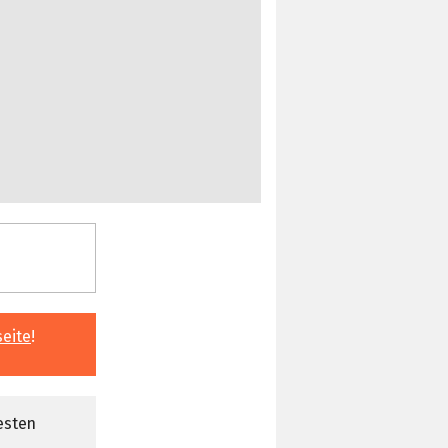
seite
!
esten