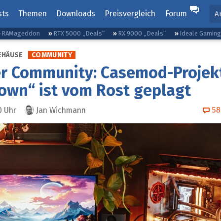
sts
Themen
Downloads
Preisvergleich
Forum
A
RAMageddon
RTX 5000 „Deals“
RX 9000 „Deals“
Ideale Gamin
EHÄUSE
COMMUNITY
er Community: Casemod-Projek
own“ ist vom Rost geplagt
58
0
Uhr
Jan Wichmann