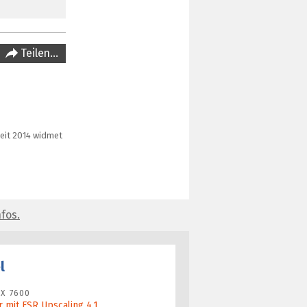
Teilen…
Seit 2014 widmet
fos.
l
X 7600
 mit FSR Upscaling 4.1