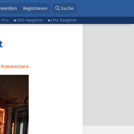
nmelden
Registrieren
Suche
g-PCs
GPU-Rangliste
CPU-Rangliste
t
Kommentare