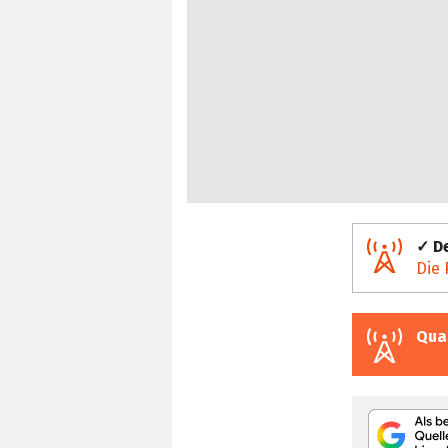
✓ De
Die 
Qua