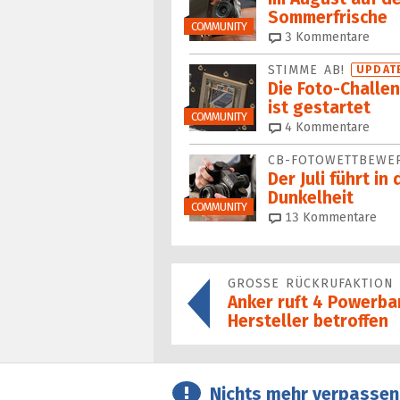
Sommerfrische
COMMUNITY
3
Kommentare
STIMME AB!
UPDAT
Die Foto-Challe
ist gestartet
COMMUNITY
4
Kommentare
CB-FOTOWETTBEW
Der Juli führt in
Dunkelheit
COMMUNITY
13
Kommentare
GROSSE RÜCKRUFAKTION
Anker ruft 4 Powerba
Hersteller betroffen
Nichts mehr verpassen