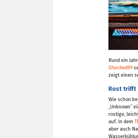
Rund ein Jah
Shocked89
se
zeigt einen 
Rost triff
Wie schon be
„Unknown“ e
rostige, leic
auf. In dem
T
aber auch N
Wasserkühlun