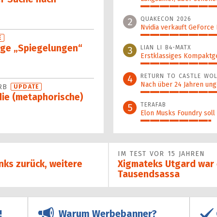
100%
QUAKECON 2026
2
Nvidia verkauft GeForce
52%
E
nge „Spiegelungen“
LIAN LI B4-MATX
3
Erstklassiges Kompaktg
48%
RETURN TO CASTLE WOL
4
Nach über 24 Jahren ung
ERB
UPDATE
42%
 die (metaphorische)
TERAFAB
5
Elon Musks Foundry soll
37%
IM TEST VOR 15 JAHREN
nks zurück, weitere
Xigmateks Utgard war 
Tausendsassa
Warum Werbebanner?
!