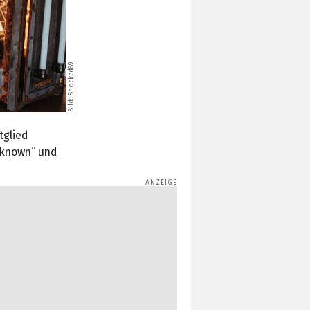
Bild: Shocked89
tglied
nknown“ und