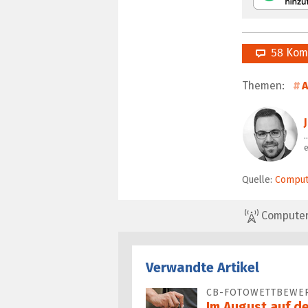
58 Kom
Themen:
A
…
Quelle:
Comput
ComputerBa
Verwandte Artikel
CB-FOTOWETTBEWE
Im August auf d