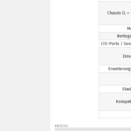
Chassis (L × 
Ma
Nettoge
I/O-Ports / Son
Eins
Erweiterung
Staub
Kompatib