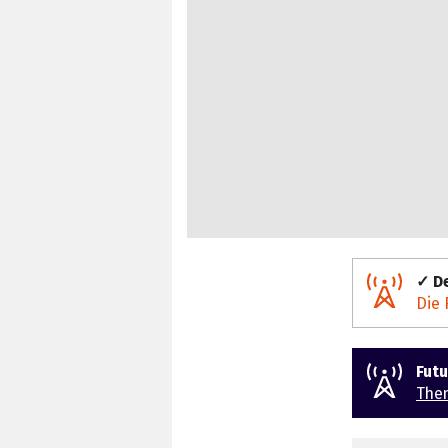
✓ De
Die 
Fut
The