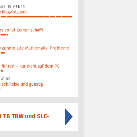
AX 15 GEN10
Schlagabtausch
as sonst keiner schafft
­zehn­te alte Ma­thematik-Pro­ble­me
führen – nur nicht auf dem PC
 W100
nisch, leise und günstig
0 TB TBW und SLC-