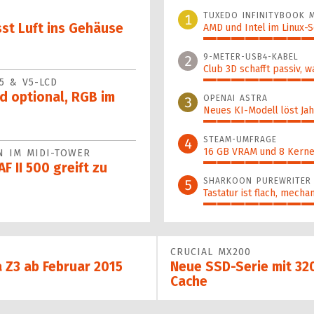
TUXEDO INFINITYBOOK M
1
sst Luft ins Gehäuse
AMD und Intel im Linux-
100%
9-METER-USB4-KABEL
2
Club 3D schafft passiv, w
5 & V5-LCD
47%
d optional, RGB im
OPENAI ASTRA
3
Neues KI-Modell löst Jahr
44%
STEAM-UMFRAGE
4
16 GB VRAM und 8 Kerne 
N IM MIDI-TOWER
F II 500 greift zu
43%
SHARKOON PUREWRITER
5
Tastatur ist flach, mecha
41%
CRUCIAL MX200
a Z3 ab Februar 2015
Neue SSD-Serie mit 32
Cache