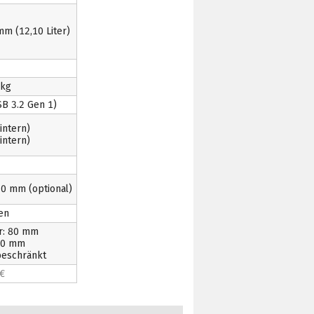
m (12,10 Liter)
 kg
SB 3.2 Gen 1)
(intern)
(intern)
0 mm (optional)
en
r: 80 mm
20 mm
beschränkt
€