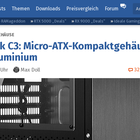
sts
Themen
Downloads
Preisvergleich
Forum
A
RAMageddon
RTX 5000 „Deals“
RX 9000 „Deals“
Ideale Gamin
EHÄUSE
ek C3: Micro-ATX-Kompaktgehä
luminium
32
Uhr
Max Doll