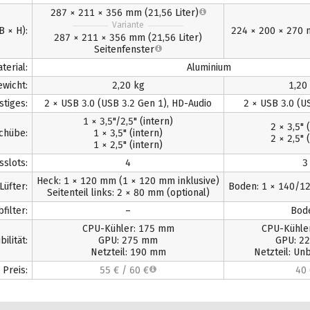
287 × 211 × 356 mm (21,56 Liter)
Variante
B × H):
224 × 200 × 270 m
287 × 211 × 356 mm (21,56 Liter)
Seitenfenster
terial:
Aluminium
wicht:
2,20 kg
1,20
stiges:
2 × USB 3.0 (USB 3.2 Gen 1), HD-Audio
2 × USB 3.0 (U
1 × 3,5"/2,5" (intern)
2 × 3,5" 
chübe:
1 × 3,5" (intern)
2 × 2,5" 
1 × 2,5" (intern)
sslots:
4
3
Heck: 1 × 120 mm (1 × 120 mm inklusive)
Lüfter:
Boden: 1 × 140/12
Seitenteil links: 2 × 80 mm (optional)
filter:
–
Bod
CPU-Kühler: 175 mm
CPU-Kühle
ilität:
GPU: 275 mm
GPU: 2
Netzteil: 190 mm
Netzteil: Un
Preis:
55 €
/
60 €
40 