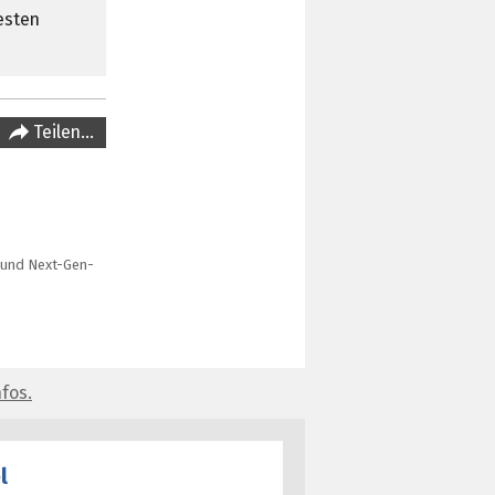
esten
Teilen…
 und Next-Gen-
fos.
l