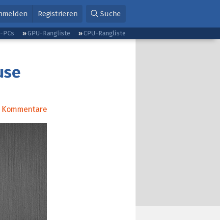
nmelden
Registrieren
Suche
g-PCs
GPU-Rangliste
CPU-Rangliste
use
Kommentare