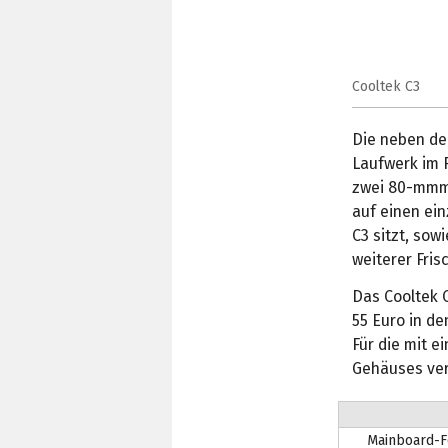
Cooltek C3
Die neben de
Laufwerk im F
zwei 80-mmm-
auf einen ei
C3 sitzt, so
weiterer Frisc
Das Cooltek C
55 Euro in de
Für die mit 
Gehäuses verl
Mainboard-F