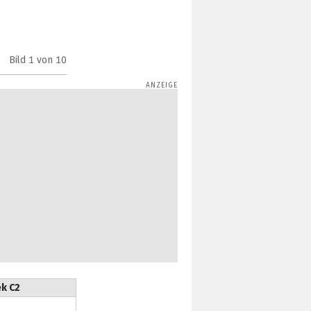
Bild
1
von 10
Cooltek C3
k C2