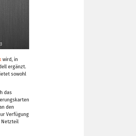
k
wird, in
ell ergänzt.
ietet sowohl
ch das
terungskarten
 an den
zur Verfügung
 Netzteil