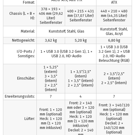
Format:
ATX
378 × 193 ×
400 × 215 × 431
440 × 210 × 480
Chassis (L × B ×
406 mm (29,62
mm (37,07 Liter)
mm (44,35 Liter)
H):
Liter)
Seitenfenster
Seitenfenster
Seitenfenster
Kunststoff, Stahl,
Material:
Kunststoff, Stahl, Glas
Glas, Acryl
Nettogewicht:
3,62 kg
5,20 kg
6,80 kg
1 × USB 3.0 (USB
I/O-Ports /
1 × USB 3.0 (USB 3.2 Gen 1), 1 ×
3.2 Gen 1), 2 × USB
Sonstiges:
USB 2.0, HD-Audio
2.0, HD-Audio
Beleuchtung (RGB)
1 × 5,25"
(extern)
1 × 3,5"/2,5"
2 × 3,5"/2,5"
3 × 3,5"
(intern)
Einschübe:
(intern)
(intern)
1 × 3,5" (intern)
2 × 2,5" (intern)
2 × 2,5"
2 × 2,5" (intern)
(intern)
Erweiterungsslots:
7
4
7
Front: 2 × 140
Front: 3 × 140/120
mm oder 3 × 120
Front: 1 × 120
mm (optional)
mm (optional)
mm (optional)
Heck: 1 × 120 mm
Heck: 1 × 120
Lüfter:
Heck: 1 × 120
(optional)
mm (1 × 120 mm
mm (1 × 120
Deckel: 2 ×
inklusive)
mm inklusive)
140/120 mm
Deckel: 2 × 140
(optional)
mm