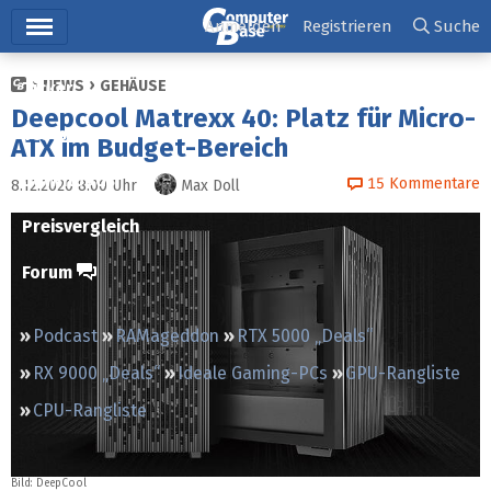
Hauptmenü
Anmelden
Registrieren
Suche
NEWS
GEHÄUSE
Ticker
Deepcool Matrexx 40: Platz für Micro-
Tests
ATX im Budget-Bereich
Downloads
15
Kommentare
8.12.2020 8:00
Uhr
Max Doll
Preisvergleich
Forum
Podcast
RAMageddon
RTX 5000 „Deals“
RX 9000 „Deals“
Ideale Gaming-PCs
GPU-Rangliste
CPU-Rangliste
Bild: DeepCool