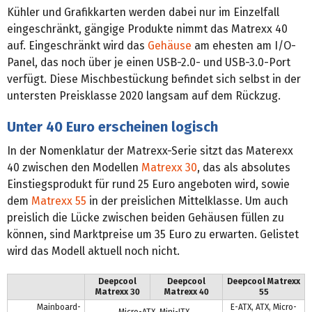
Kühler und Grafikkarten werden dabei nur im Einzelfall
eingeschränkt, gängige Produkte nimmt das Matrexx 40
auf. Eingeschränkt wird das
Gehäuse
am ehesten am I/O-
Panel, das noch über je einen USB-2.0- und USB-3.0-Port
verfügt. Diese Mischbestückung befindet sich selbst in der
untersten Preisklasse 2020 langsam auf dem Rückzug.
Unter 40 Euro erscheinen logisch
In der Nomenklatur der Matrexx-Serie sitzt das Materexx
40 zwischen den Modellen
Matrexx 30
, das als absolutes
Einstiegsprodukt für rund 25 Euro angeboten wird, sowie
dem
Matrexx 55
in der preislichen Mittelklasse. Um auch
preislich die Lücke zwischen beiden Gehäusen füllen zu
können, sind Marktpreise um 35 Euro zu erwarten. Gelistet
wird das Modell aktuell noch nicht.
Deepcool
Deepcool
Deepcool Matrexx
Matrexx 30
Matrexx 40
55
Mainboard-
E-ATX, ATX, Micro-
Micro-ATX, Mini-ITX