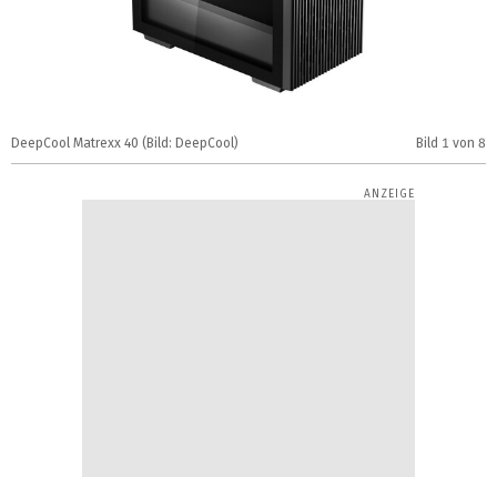
DeepCool Matrexx 40 (Bild: DeepCool)
Bild
1
von 8
D