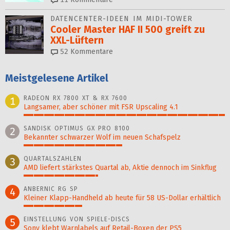
DATENCENTER-IDEEN IM MIDI-TOWER
Cooler Master HAF II 500 greift zu
XXL-Lüftern
52
Kommentare
Meistgelesene Artikel
RADEON RX 7800 XT & RX 7600
1
Langsamer, aber schöner mit FSR Upscaling 4.1
100%
SANDISK OPTIMUS GX PRO 8100
2
Bekannter schwarzer Wolf im neuen Schafspelz
49%
QUARTALSZAHLEN
3
AMD liefert stärkstes Quartal ab, Aktie dennoch im Sinkflug
37%
ANBERNIC RG SP
4
Kleiner Klapp-Hand­held ab heute für 58 US-Dollar er­hält­lich
29%
EINSTELLUNG VON SPIELE-DISCS
5
Sony klebt Warnlabels auf Retail-Boxen der PS5