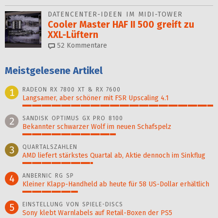
DATENCENTER-IDEEN IM MIDI-TOWER
Cooler Master HAF II 500 greift zu
XXL-Lüftern
52
Kommentare
Meistgelesene Artikel
RADEON RX 7800 XT & RX 7600
1
Langsamer, aber schöner mit FSR Upscaling 4.1
100%
SANDISK OPTIMUS GX PRO 8100
2
Bekannter schwarzer Wolf im neuen Schafspelz
49%
QUARTALSZAHLEN
3
AMD liefert stärkstes Quartal ab, Aktie dennoch im Sinkflug
37%
ANBERNIC RG SP
4
Kleiner Klapp-Hand­held ab heute für 58 US-Dollar er­hält­lich
29%
EINSTELLUNG VON SPIELE-DISCS
5
Sony klebt Warnlabels auf Retail-Boxen der PS5