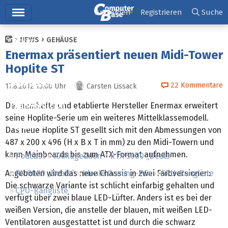
Hauptmenü
Anmelden
Registrieren
Suche
NEWS
GEHÄUSE
Ticker
Enermax präsentiert neuen Midi-Tower
Tests
Hoplite ST
Downloads
22
Kommentare
17.8.2012 13:00
Uhr
Carsten Lissack
Preisvergleich
Der namhafte und etablierte Hersteller Enermax erweitert
seine Hoplite-Serie um ein weiteres Mittelklassemodell.
Forum
Das neue Hoplite ST gesellt sich mit den Abmessungen von
487 x 200 x 496 (H x B x T in mm) zu den Midi-Towern und
kann Mainboards bis zum ATX-Format aufnehmen.
Podcast
RAMageddon
RTX 5000 „Deals“
Angeboten wird das neue Chassis in zwei Farbversionen:
RX 9000 „Deals“
Ideale Gaming-PCs
GPU-Rangliste
Die schwarze Variante ist schlicht einfarbig gehalten und
CPU-Rangliste
verfügt über zwei blaue LED-Lüfter. Anders ist es bei der
weißen Version, die anstelle der blauen, mit weißen LED-
Ventilatoren ausgestattet ist und durch die schwarz