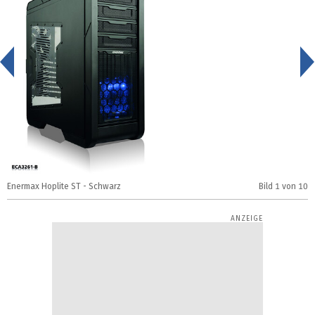
<
Enermax Hoplite ST - Schwarz
Bild
1
von 10
E