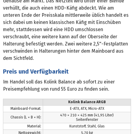
Gehäuse am Markt. Das Netzteil wird unter einer Blende
verhüllt, die auch einen HDD-Käfig abdeckt. Wie am
unteren Ende der Preisskala mittlerweile üblich handelt es
sich dabei um keinen klassischen Käfig mit Einschüben
mehr, stattdessen wird eine HDD umschlossen
verschraubt, eine weitere kann auf der Oberseite der
Halterung befestigt werden. Zwei weitere 2,5"-Festplatten
verschwinden in Halterungen hinter dem Mainboard aus
dem Sichtfeld.
Preis und Verfügbarkeit
Im Handel soll das Kolink Balance ab sofort zu einer
Preisempfehlung von rund 55 Euro zu finden sein.
Kolink Balance ARGB
Mainboard-Format:
E-ATX, ATX, Micro-ATX
470 × 210 × 425 mm (41,95 Liter)
Chassis (L × B × H):
Seitenfenster
Material:
Kunststoff, Stahl, Glas
Nettogewicht:
5,70 kg