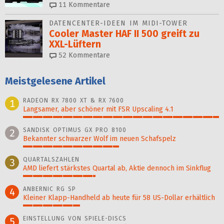
11
Kommentare
DATENCENTER-IDEEN IM MIDI-TOWER
Cooler Master HAF II 500 greift zu
XXL-Lüftern
52
Kommentare
Meistgelesene Artikel
RADEON RX 7800 XT & RX 7600
1
Langsamer, aber schöner mit FSR Upscaling 4.1
100%
SANDISK OPTIMUS GX PRO 8100
2
Bekannter schwarzer Wolf im neuen Schafspelz
49%
QUARTALSZAHLEN
3
AMD liefert stärkstes Quartal ab, Aktie dennoch im Sinkflug
37%
ANBERNIC RG SP
4
Kleiner Klapp-Hand­held ab heute für 58 US-Dollar er­hält­lich
29%
EINSTELLUNG VON SPIELE-DISCS
5