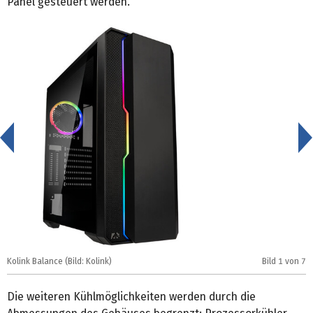
Panel gesteuert werden.
<
Kolink Balance (Bild: Kolink)
Bild
1
von 7
K
Die weiteren Kühlmöglichkeiten werden durch die