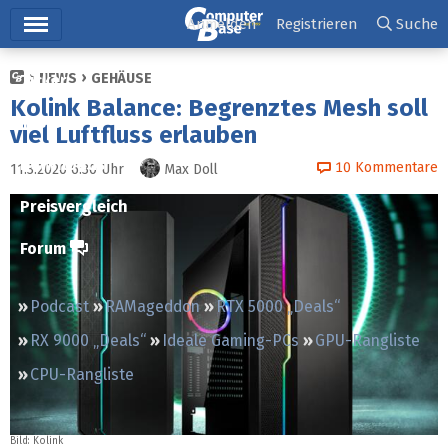
Hauptmenü
Anmelden
Registrieren
Suche
NEWS
GEHÄUSE
Ticker
Kolink Balance: Begrenztes Mesh soll
Tests
viel Luftfluss erlauben
Downloads
10
Kommentare
11.3.2020 6:30
Uhr
Max Doll
Preisvergleich
Forum
Podcast
RAMageddon
RTX 5000 „Deals“
RX 9000 „Deals“
Ideale Gaming-PCs
GPU-Rangliste
CPU-Rangliste
Bild: Kolink