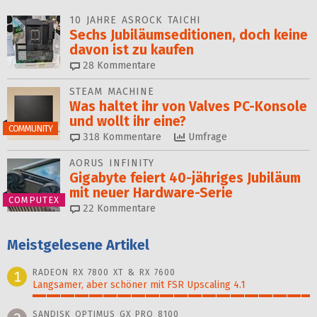
10 JAHRE ASROCK TAICHI
Sechs Jubiläums­editionen, doch keine
davon ist zu kaufen
28
Kommentare
STEAM MACHINE
Was haltet ihr von Valves PC-Konsole
und wollt ihr eine?
COMMUNITY
318
Kommentare
Umfrage
AORUS INFINITY
Gigabyte feiert 40-jähriges Jubiläum
mit neuer Hardware-Serie
COMPUTEX
22
Kommentare
Meistgelesene Artikel
RADEON RX 7800 XT & RX 7600
1
Langsamer, aber schöner mit FSR Upscaling 4.1
100%
SANDISK OPTIMUS GX PRO 8100