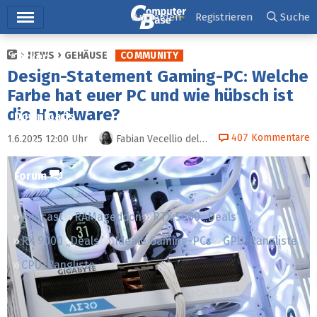
Hauptmenü
Anmelden
Registrieren
Suche
NEWS
GEHÄUSE
COMMUNITY
Ticker
Design-Statement Gaming-PC: Welche
Tests
Farbe hat euer PC und wie hübsch ist
die Hardware?
Downloads
407
Kommentare
1.6.2025 12:00
Uhr
Fabian Vecellio del Monego
Preisvergleich
Forum
Podcast
RAMageddon
RTX 5000 „Deals“
RX 9000 „Deals“
Ideale Gaming-PCs
GPU-Rangliste
CPU-Rangliste