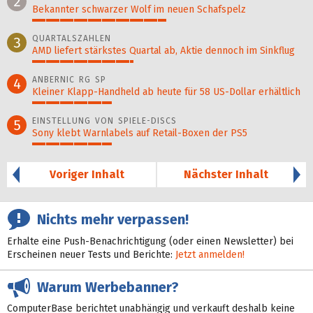
2
Bekannter schwarzer Wolf im neuen Schafspelz
49%
QUARTALSZAHLEN
3
AMD liefert stärkstes Quartal ab, Aktie dennoch im Sinkflug
37%
ANBERNIC RG SP
4
Kleiner Klapp-Hand­held ab heute für 58 US-Dollar er­hält­lich
29%
EINSTELLUNG VON SPIELE-DISCS
5
Sony klebt Warnlabels auf Retail-Boxen der PS5
29%
Voriger Inhalt
Nächster Inhalt
Nichts mehr verpassen!
Erhalte eine Push-Benachrichtigung (oder einen Newsletter) bei
Erscheinen neuer Tests und Berichte:
Jetzt anmelden!
Warum Werbebanner?
ComputerBase berichtet unabhängig und verkauft deshalb keine