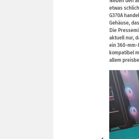
Neben den au
etwas schlic
G370A handel
Gehäuse, das
Die Pressemit
aktuell nur, 
ein 360-mm-R
kompatibel mi
allem preisb