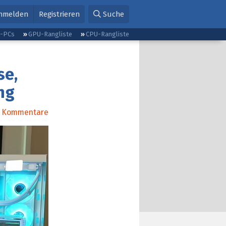
nmelden
Registrieren
Suche
g-PCs
GPU-Rangliste
CPU-Rangliste
se,
ng
Kommentare