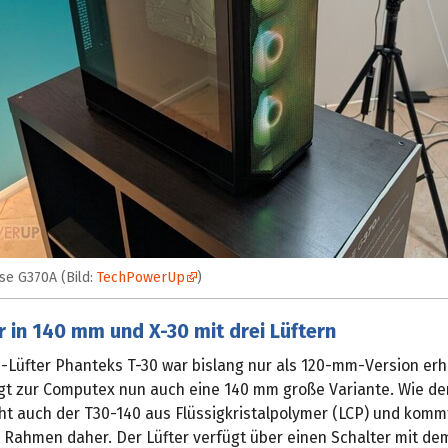
se G370A (Bild:
TechPowerUp
)
r in 140 mm und X-30 mit drei Lüftern
-Lüfter Phanteks T-30 war bislang nur als 120-mm-Version erhä
gt zur Computex nun auch eine 140 mm große Variante. Wie der
ht auch der T30-140 aus Flüssigkristalpolymer (LCP) und komm
Rahmen daher. Der Lüfter verfügt über einen Schalter mit de