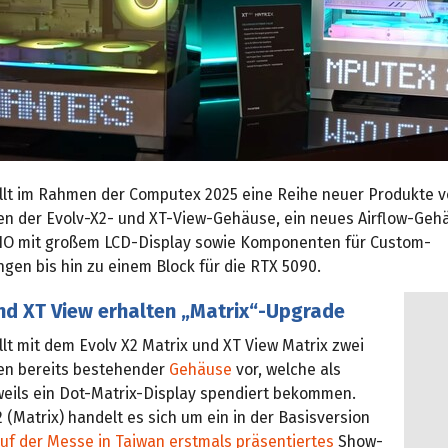
llt im Rahmen der Computex 2025 eine Reihe neuer Produkte vo
en der Evolv-X2- und XT-View-Gehäuse, ein neues Airflow-Gehä
 AIO mit großem LCD-Display sowie Komponenten für Custom-
gen bis hin zu einem Block für die RTX 5090.
nd XT View erhalten „Matrix“-Upgrade
lt mit dem Evolv X2 Matrix und XT View Matrix zwei
en bereits bestehender
Gehäuse
vor, welche als
eils ein Dot-Matrix-Display spendiert bekommen.
 (Matrix) handelt es sich um ein in der Basisversion
auf der Messe in Taiwan erstmals präsentiertes
Show-