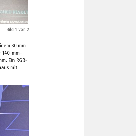
Bild
1
von 2
Phanteks T30-140 (Bild:
TechPowerUp
)
 einem 30 mm
er 140-mm-
 mm. Ein RGB-
naus mit