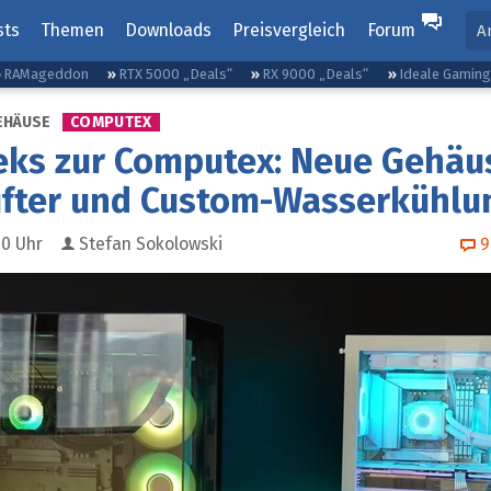
sts
Themen
Downloads
Preisvergleich
Forum
A
RAMageddon
RTX 5000 „Deals“
RX 9000 „Deals“
Ideale Gamin
EHÄUSE
COMPUTEX
eks zur Computex: Neue Gehäu
üfter und Custom-Wasserkühlu
30
Uhr
Stefan Sokolowski
9