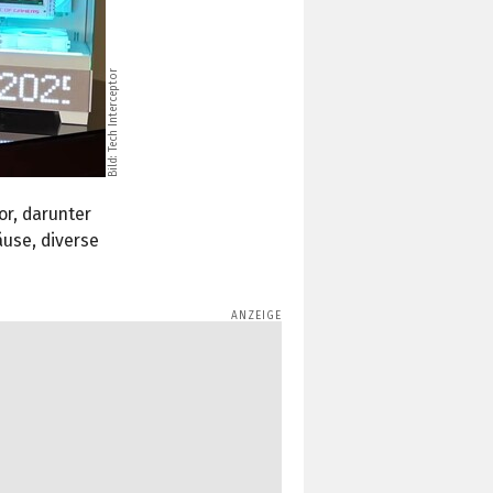
Tech Interceptor
Bild:
r, darunter
use, diverse