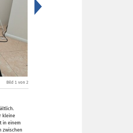
>
Bild
1
von 2
Phanteks Eclipse G370A (Bild:
TechPowerUp
)
ltlich.
 kleine
t in einem
m zwischen