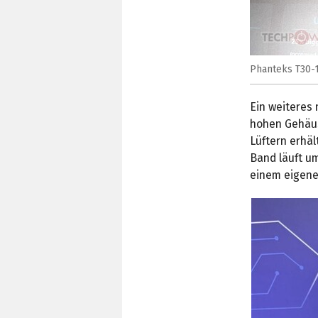
Phanteks T30-1
Ein weiteres 
hohen Gehäus
Lüftern erhä
Band läuft u
einem eigene