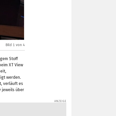
Bild
1
von 4
Phanteks Evolv X2 Matrix (Bild:
TechPowerUp
)
igem Stoff
beim XT View
eit,
igt werden.
, verläuft es
 jeweils über