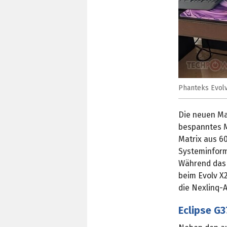
Phanteks Evolv
Die neuen Ma
bespanntes M
Matrix aus 6
Systeminform
Während das D
beim Evolv X2
die Nexlinq-A
Eclipse G