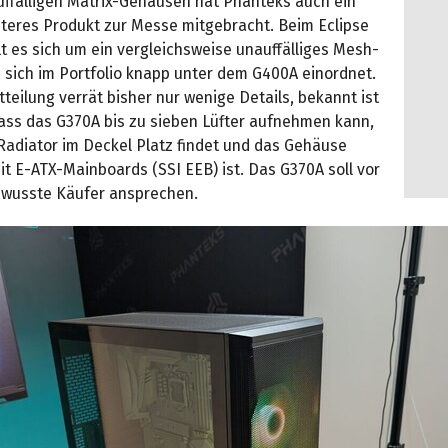
ffälligen Matrix-Gehäusen hat Phanteks auch ein
hteres Produkt zur Messe mitgebracht. Beim Eclipse
t es sich um ein vergleichsweise unauffälliges Mesh-
 sich im Portfolio knapp unter dem G400A einordnet.
teilung verrät bisher nur wenige Details, bekannt ist
dass das G370A bis zu sieben Lüfter aufnehmen kann,
adiator im Deckel Platz findet und das Gehäuse
t E-ATX-Mainboards (SSI EEB) ist. Das G370A soll vor
ewusste Käufer ansprechen.