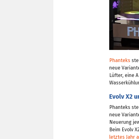
Phanteks
ste
neue Variant
Lüfter, eine
Wasserkühlun
Evolv X2 u
Phanteks stel
neue Variant
Neuerung jew
Beim Evolv X2
letztes Jahr 