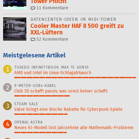
Tower Pflicht
11
Kommentare
DATENCENTER-IDEEN IM MIDI-TOWER
Cooler Master HAF II 500 greift zu
XXL-Lüftern
52
Kommentare
Meistgelesene Artikel
TUXEDO INFINITYBOOK MAX 15 GEN10
1
AMD und Intel im Linux-Schlagabtausch
100%
9-METER-USB4-KABEL
2
Club 3D schafft passiv, was sonst keiner schafft
46%
STEAM SALE
3
Valve bringt eine Woche Rabatte für Cyberpunk-Spiele
44%
OPENAI ASTRA
4
Neues KI-Modell löst Jahr­zehn­te alte Ma­thematik-Pro­ble­me
43%