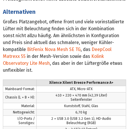
Alternativen
Großes Platzangebot, offene Front und viele vorinstallierte
Lüfter mit Beleuchtung finden sich in der Kombination
sonst nicht allzu häufig. Am ähnlichsten in Konfiguration
und Preis sind aktuell das schmalere, weniger Kühler-
kompatible
BitFenix Nova Mesh SE TG
, das
DeepCool
Matrexx 55
in der Mesh-Version sowie das
Kolink
Observatory Lite Mesh
, das aber in der Lüftergröße etwas
unflexibler ist.
Xilence Xilent Breeze Performance A+
Mainboard-Format:
ATX, Micro-ATX
410 × 220 × 470 mm (42,39 Liter)
Chassis (L × B × H):
Seitenfenster
Material:
Kunststoff, Stahl, Glas
Nettogewicht:
6,70 kg
I/O-Ports /
2 × USB 3.0 (USB 3.2 Gen 1), HD-Audio
Sonstiges:
Beleuchtung (RGB)