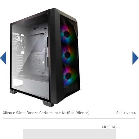
<
Xilence Silent Breeze Performance A+ (Bild: Xilence)
Bild
1
von 4
X