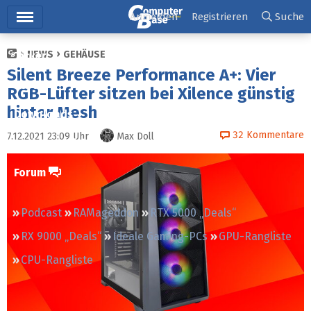
Hauptmenü
Anmelden
Registrieren
Suche
NEWS
GEHÄUSE
Ticker
Silent Breeze Performance A+: Vier
Tests
RGB-Lüfter sitzen bei Xilence günstig
hinter Mesh
Downloads
32
Kommentare
7.12.2021 23:09
Uhr
Max Doll
Preisvergleich
Forum
Podcast
RAMageddon
RTX 5000 „Deals“
RX 9000 „Deals“
Ideale Gaming-PCs
GPU-Rangliste
CPU-Rangliste