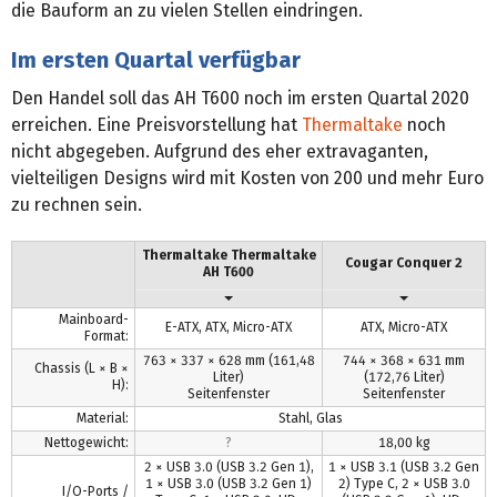
die Bauform an zu vielen Stellen eindringen.
Im ersten Quartal verfügbar
Den Handel soll das AH T600 noch im ersten Quartal 2020
erreichen. Eine Preisvorstellung hat
Thermaltake
noch
nicht abgegeben. Aufgrund des eher extravaganten,
vielteiligen Designs wird mit Kosten von 200 und mehr Euro
zu rechnen sein.
Thermaltake Thermaltake
Cougar Conquer 2
AH T600
Mainboard-
E-ATX, ATX, Micro-ATX
ATX, Micro-ATX
Format:
763 × 337 × 628 mm (161,48
744 × 368 × 631 mm
Chassis (L × B ×
Liter)
(172,76 Liter)
H):
Seitenfenster
Seitenfenster
Material:
Stahl, Glas
Nettogewicht:
?
18,00 kg
2 × USB 3.0 (USB 3.2 Gen 1),
1 × USB 3.1 (USB 3.2 Gen
1 × USB 3.0 (USB 3.2 Gen 1)
2) Type C, 2 × USB 3.0
I/O-Ports /