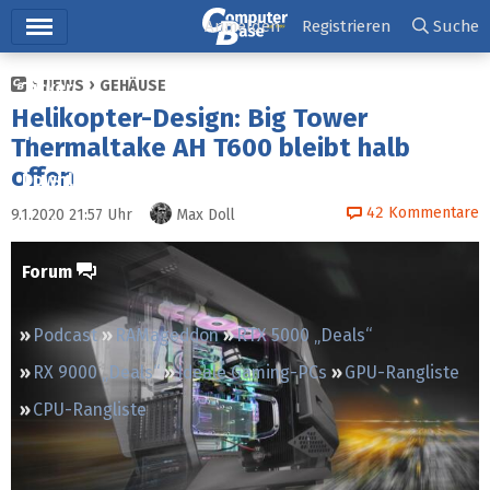
Hauptmenü
Anmelden
Registrieren
Suche
NEWS
GEHÄUSE
Ticker
Helikopter-Design: Big Tower
Tests
Thermaltake AH T600 bleibt halb
offen
Downloads
42
Kommentare
9.1.2020 21:57
Uhr
Max Doll
Preisvergleich
Forum
Podcast
RAMageddon
RTX 5000 „Deals“
RX 9000 „Deals“
Ideale Gaming-PCs
GPU-Rangliste
CPU-Rangliste