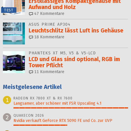
Erstklassiges Kompaktgehäuse mit
Aufwand und Holz
TEST
47
Kommentare
ASUS PRIME AP304
Leuchtschlitz lässt Luft ins Gehäuse
18
Kommentare
PHANTEKS XT M5, V5 & V5-LCD
LCD und Glas sind optional, RGB im
Tower Pflicht
11
Kommentare
Meistgelesene Artikel
RADEON RX 7800 XT & RX 7600
1
Langsamer, aber schöner mit FSR Upscaling 4.1
100%
QUAKECON 2026
2
Nvidia verkauft GeForce RTX 5090 FE und Co. zur UVP
47%