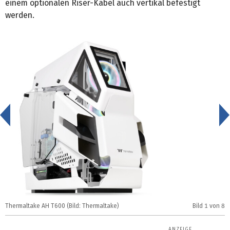
einem optionalen Riser-Kabel auch vertikal befestigt
werden.
<
Thermaltake AH T600 (Bild: Thermaltake)
Bild
1
von 8
T