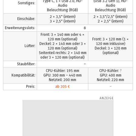
Type C, 1 × USB 2.0, HD-
(USB 3.2 Gen 1), HD-
Sonstiges:
Audio
Audio
Beleuchtung (RGB)
Beleuchtung (RGB)
2 × 3,5" (intern)
2 × 3,5"/2,5" (intern)
Einschübe:
3 × 2,5" (intern)
2 × 2,5" (intern)
Erweiterungsslots:
8
Front: 3 × 140 mm oder 4 ×
120 mm (optional)
Front: 3 × 120 mm (1 ×
Deckel: 2 × 140 mm oder 3 ×
120 mm inklusive)
Lüfter:
120 mm (optional)
Deckel: 3 × 120 mm
Seitenteil rechts: 2 × 140 mm
(optional)
oder 3 × 120 mm (optional)
Staubfilter:
–
CPU-Kühler: 195 mm
CPU-Kühler:
?
Kompatibilität:
GPU: 300 mm – 440 mm
GPU: 400 mm
Netzteil: 200 mm
Netzteil: 220 mm
Preis:
ab 305 €
–