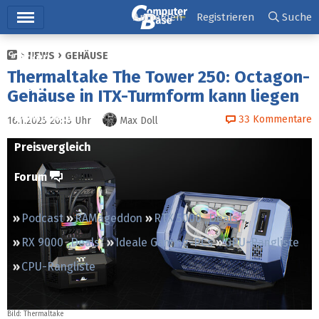
Hauptmenü
Anmelden
Registrieren
Suche
NEWS
GEHÄUSE
Ticker
Thermaltake The Tower 250: Octagon-
Tests
Gehäuse in ITX-Turmform kann liegen
Downloads
33
Kommentare
16.1.2025 20:15
Uhr
Max Doll
Preisvergleich
Forum
Podcast
RAMageddon
RTX 5000 „Deals“
RX 9000 „Deals“
Ideale Gaming-PCs
GPU-Rangliste
CPU-Rangliste
Bild: Thermaltake