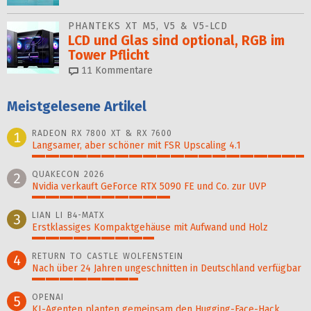
PHANTEKS XT M5, V5 & V5-LCD
LCD und Glas sind optional, RGB im
Tower Pflicht
11
Kommentare
Meistgelesene Artikel
RADEON RX 7800 XT & RX 7600
1
Langsamer, aber schöner mit FSR Upscaling 4.1
100%
QUAKECON 2026
2
Nvidia verkauft GeForce RTX 5090 FE und Co. zur UVP
51%
LIAN LI B4-MATX
3
Erstklassiges Kompaktgehäuse mit Aufwand und Holz
45%
RETURN TO CASTLE WOLFENSTEIN
4
Nach über 24 Jahren ungeschnitten in Deutschland verfügbar
39%
OPENAI
5
KI-Agenten planten gemein­sam den Hugging-Face-Hack