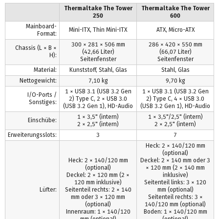
Thermaltake The Tower
Thermaltake The Tower
250
600
Mainboard-
Mini-ITX, Thin Mini-ITX
ATX, Micro-ATX
Format:
300 × 281 × 506 mm
286 × 420 × 550 mm
Chassis (L × B ×
(42,66 Liter)
(66,07 Liter)
H):
Seitenfenster
Seitenfenster
Material:
Kunststoff, Stahl, Glas
Stahl, Glas
Nettogewicht:
7,10 kg
9,70 kg
1 × USB 3.1 (USB 3.2 Gen
1 × USB 3.1 (USB 3.2 Gen
I/O-Ports /
2) Type C, 2 × USB 3.0
2) Type C, 4 × USB 3.0
Sonstiges:
(USB 3.2 Gen 1), HD-Audio
(USB 3.2 Gen 1), HD-Audio
1 × 3,5" (intern)
1 × 3,5"/2,5" (intern)
Einschübe:
2 × 2,5" (intern)
2 × 2,5" (intern)
Erweiterungsslots:
3
7
Heck: 2 × 140/120 mm
(optional)
Heck: 2 × 140/120 mm
Deckel: 2 × 140 mm oder 3
(optional)
× 120 mm (2 × 140 mm
Deckel: 2 × 120 mm (2 ×
inklusive)
120 mm inklusive)
Seitenteil links: 3 × 120
Lüfter:
Seitenteil rechts: 2 × 140
mm (optional)
mm oder 3 × 120 mm
Seitenteil rechts: 3 ×
(optional)
140/120 mm (optional)
Innenraum: 1 × 140/120
Boden: 1 × 140/120 mm
mm (optional)
(optional)