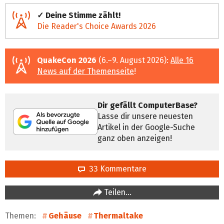
✓ Deine Stimme zählt!
Die Reader's Choice Awards 2026
QuakeCon 2026
(6.–9. August 2026):
Alle 16
News auf der Themenseite
!
Dir gefällt ComputerBase?
Lasse dir unsere neuesten
Artikel in der Google-Suche
ganz oben anzeigen!
33 Kommentare
Teilen…
Themen:
Gehäuse
Thermaltake