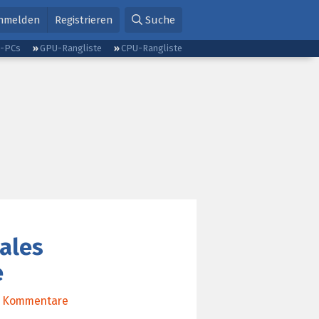
nmelden
Registrieren
Suche
g-PCs
GPU-Rangliste
CPU-Rangliste
nales
e
Kommentare