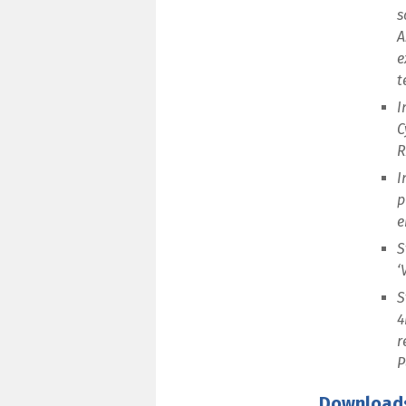
s
A
e
t
I
C
R
I
p
e
S
‘
S
4
r
P
Download