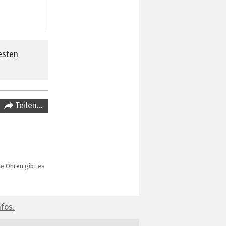
esten
Teilen…
ie Ohren gibt es
fos.