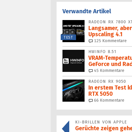
Verwandte Artikel
RADEON RX 7800 X
Langsamer, aber
Upscaling 4.1
TEST
125
Kommentare
HWINFO 8.51
VRAM-Temperatur
GeForce und Ra
45
Kommentare
RADEON RX 9050
In erstem Test k
RTX 5050
66
Kommentare
KI-BRILLEN VON APPLE
Gerüchte zeigen geh