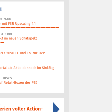
l
X 7600
 mit FSR Upscaling 4.1
RO 8100
lf im neuen Schafspelz
 RTX 5090 FE und Co. zur UVP
artal ab, Aktie dennoch im Sinkflug
E-DISCS
uf Retail-Boxen der PS5
E
rien voller Action-