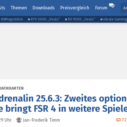
sts
Themen
Downloads
Preisvergleich
Forum
A
RAMageddon
RTX 5000 „Deals“
RX 9000 „Deals“
Ideale Gamin
RAFIKKARTEN
renalin 25.6.3: Zweites optio
 bringt FSR 4 in weitere Spiel
72
29
Uhr
Jan-Frederik Timm