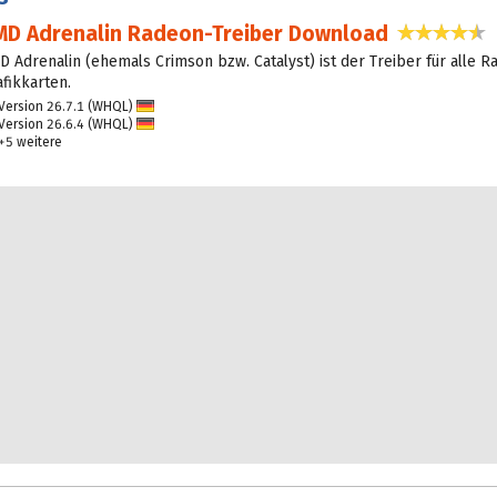
MD Adrenalin Radeon-Treiber Download
4,
D Adrenalin (ehemals Crimson bzw. Catalyst) ist der Treiber für alle 
afikkarten.
Version 26.7.1 (WHQL)
D
Version 26.6.4 (WHQL)
eu
D
+5 weitere
tsc
eu
h
tsc
h