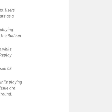
s. Users
ate as a
 playing
 the Radeon
d while
 Replay
ason 03
hile playing
issue are
around.