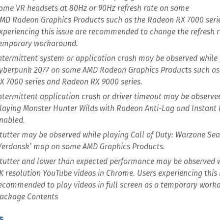
ome VR headsets at 80Hz or 90Hz refresh rate on some
MD Radeon Graphics Products such as the Radeon RX 7000 serie
xperiencing this issue are recommended to change the refresh r
emporary workaround.
ntermittent system or application crash may be observed while
yberpunk 2077 on some AMD Radeon Graphics Products such as
X 7000 series and Radeon RX 9000 series.
ntermittent application crash or driver timeout may be observe
laying Monster Hunter Wilds with Radeon Anti-Lag and Instant
nabled.
tutter may be observed while playing Call of Duty: Warzone Se
Verdansk’ map on some AMD Graphics Products.
tutter and lower than expected performance may be observed w
K resolution YouTube videos in Chrome. Users experiencing this 
ecommended to play videos in full screen as a temporary work
ackage Contents
s