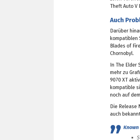
Theft Auto V
Auch Prob
Darüber hinau
kompatiblen 
Blades of Fir
Chornobyl.
In The Elder 
mehr zu Graf
9070 XT aktiv 
kompatible s
noch auf dem 
Die Release N
auch bekannt
Known I
S