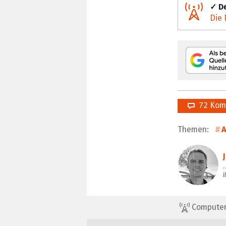
✓ De
Die 
72 Kom
Themen:
…
i
ComputerBa