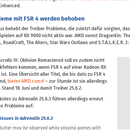
 Enhanced.
leme mit FSR 4 werden behoben
s behebt der Treiber Probleme, die zuletzt dafür sorgten, das
Spielen auf RX 9000 nicht aktiv war. AMD nennt DragonKin: Th
e, RoadCraft, The Alters, Star Wars Outlaws und S.T.A.L.K.E.R. 2:
Scrolls IV: Oblivion Remastered soll es zudem nicht
ikfehlern kommen, wenn FSR 4 auf einer Radeon RX
ist. Eine Übersicht aller Titel, die bis dato zu FSR 4
ind,
bietet AMD.com
– zur Stunde ist sie allerdings
Stand 18. Juni und damit Treiber 25.6.2.
otes zu Adrenalin 25.6.3 führen allerdings erneut
e Probleme auf:
ssues in Adrenalin 25.6.3
tutter may be observed while playing games with