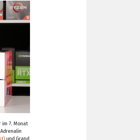
r im 7. Monat
 Adrenalin
st)
und Grand