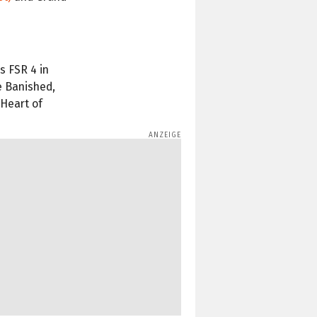
s FSR 4 in
e Banished,
 Heart of