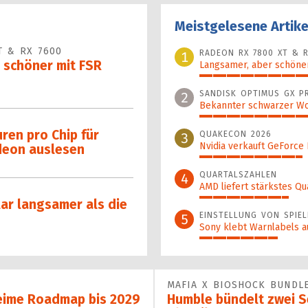
Meistgelesene Artike
T & RX 7600
RADEON RX 7800 XT & R
1
 schöner mit FSR
Langsamer, aber schöner
100%
SANDISK OPTIMUS GX P
2
Bekannter schwarzer Wo
44%
en pro Chip für
QUAKECON 2026
3
Nvidia verkauft GeForce
deon auslesen
38%
QUARTALSZAHLEN
4
AMD liefert stärkstes Qu
33%
lar langsamer als die
EINSTELLUNG VON SPIEL
5
Sony klebt Warnlabels a
29%
MAFIA X BIOSHOCK BUNDL
eime Roadmap bis 2029
Humble bündelt zwei Se