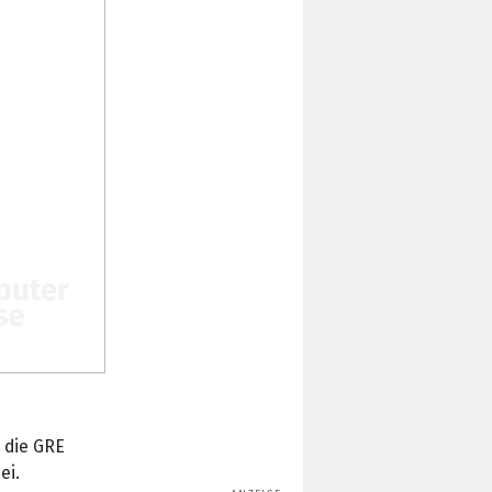
 die GRE
ei.