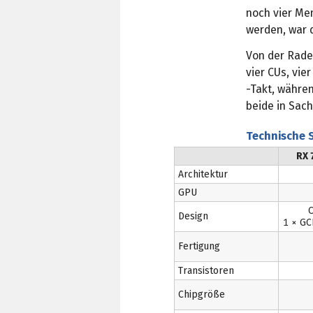
noch vier Mem
werden, war 
Von der Rade
vier CUs, vie
-Takt, währe
beide in Sac
Technische 
RX 
Architektur
GPU
C
Design
1 × GC
Fertigung
Transistoren
Chipgröße