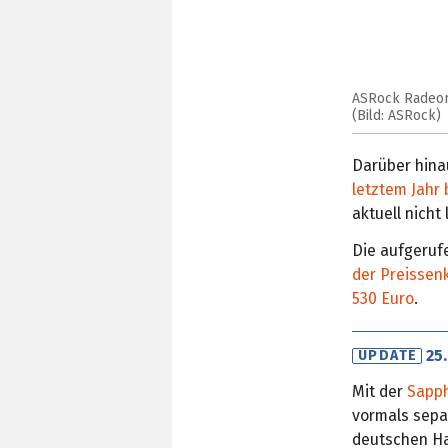
ASRock Radeon
(Bild: ASRock)
Darüber hina
letztem Jahr
aktuell nicht 
Die aufgeruf
der Preissen
530 Euro
.
25
UPDATE
Mit der
Sapph
vormals sepa
deutschen Han