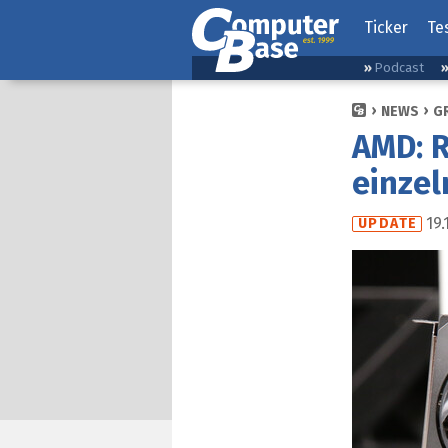
Ticker
Te
Podcast
NEWS
G
AMD: R
einzel
19.
UPDATE