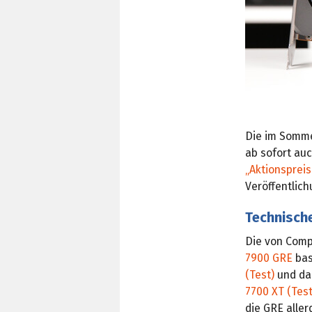
Die im Somm
ab sofort auc
„Aktionsprei
Veröffentlic
Technisch
Die von Com
7900 GRE
bas
(Test)
und da
7700 XT (Test
die GRE aller