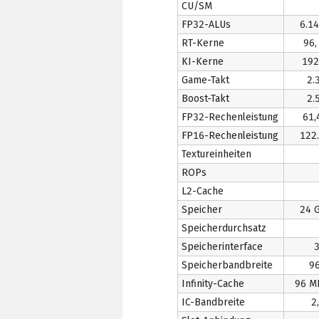
CU/SM
FP32-ALUs
6.1
RT-Kerne
96,
KI-Kerne
192
Game-Takt
2.
Boost-Takt
2.
FP32-Rechenleistung
61,
FP16-Rechenleistung
122
Textureinheiten
ROPs
L2-Cache
Speicher
24 
Speicherdurchsatz
Speicherinterface
3
Speicherbandbreite
9
Infinity-Cache
96 M
IC-Bandbreite
2