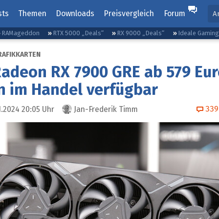
sts
Themen
Downloads
Preisvergleich
Forum
A
RAMageddon
RTX 5000 „Deals“
RX 9000 „Deals“
Ideale Gamin
RAFIKKARTEN
adeon RX 7900 GRE ab 579 Eur
n im Handel verfügbar
339
1.2024 20:05
Uhr
Jan-Frederik Timm