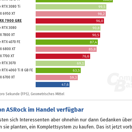
e RTX 3080 Ti
99,5
X 6950 XT
98,2
RX 7900 GRE
96,0
e RTX 3080
90,8
X 7800 XT
90,5
e RTX 4070 FE
87,4
X 6800 XT
85,8
X 7700 XT
76,6
e RTX 3070
69,1
 RTX 4060 Ti 8 GB FE
63,5
X 6700 XT
59,3
47,6
r pro Sekunde (FPS), Geometrisches Mittel
on ASRock im Handel verfügbar
sten sich Interessenten aber ohnehin nur dann Gedanken über
sie planten, ein Komplettsystem zu kaufen. Das ist jetzt vorb