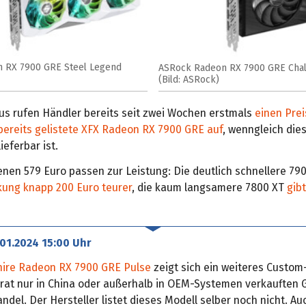
 RX 7900 GRE Steel Legend
ASRock Radeon RX 7900 GRE Chal
(Bild: ASRock)
us rufen Händler bereits seit zwei Wochen erstmals
einen Preis
 bereits gelistete XFX Radeon RX 7900 GRE auf
, wenngleich die
lieferbar ist.
enen 579 Euro passen zur Leistung: Die deutlich schnellere 79
kung knapp 200 Euro teurer
, die kaum langsamere 7800 XT
gib
.01.2024 15:00 Uhr
ire Radeon RX 7900 GRE Pulse
zeigt sich ein weiteres Custom
rat nur in China oder außerhalb in OEM-Systemen verkauften G
del. Der Hersteller listet dieses Modell selber noch nicht. Au