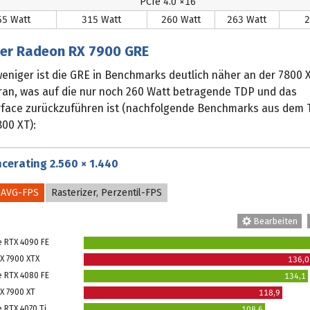
PCIe 4.0 ×16
55 Watt
315 Watt
260 Watt
263 Watt
2
der Radeon RX 7900 GRE
eniger ist die GRE in Benchmarks deutlich näher an der 7800 X
ran, was auf die nur noch 260 Watt betragende TDP und das
rface zurückzuführen ist (nachfolgende Benchmarks aus dem 
00 XT):
cerating 2.560 × 1.440
, AVG-FPS
Rasterizer, Perzentil-FPS
Bearbeiten
e RTX 4090 FE
X 7900 XTX
136,0
e RTX 4080 FE
134,1
X 7900 XT
118,9
 RTX 4070 Ti
108,6