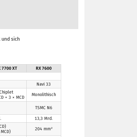
 und sich
 7700 XT
RX 7600
Navi 33
Chiplet
Monolithisch
CD + 3 × MCD
TSMC N6
.
13,3 Mrd.
CD)
204 mm²
 MCD)