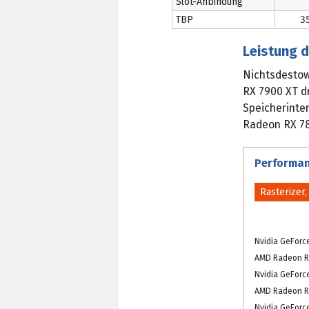
Slot-Anbindung
TBP
3
Leistung 
Nichtsdestow
RX 7900 XT d
Speicherinte
Radeon RX 78
Performan
Rasterizer
Nvidia GeForc
AMD Radeon R
Nvidia GeForc
AMD Radeon R
Nvidia GeForce