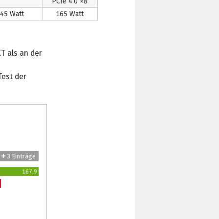
PCIe 4.0 ×8
45 Watt
165 Watt
T als an der
Test der
3 Einträge
167,9