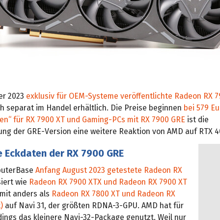
er 2023
exklusiv für OEM-Systeme veröffentlichte Radeon RX 
h separat im Handel erhältlich. Die Preise beginnen
bei 579 Eu
sen“ für RX 7900 XT und Gaming-PCs mit RX 7900 GRE
ist die
hung der GRE-Version eine weitere Reaktion von AMD auf RTX 4
e Eckdaten der RX 7900 GRE
puterBase
Anfang August 2023 getestete Radeon RX
iert wie
Radeon RX 7900 XTX und Radeon RX 7900 XT
mit anders als
Radeon RX 7800 XT und Radeon RX
)
auf Navi 31, der größten RDNA-3-GPU. AMD hat für
dings das kleinere Navi-32-Package genutzt. Weil nur