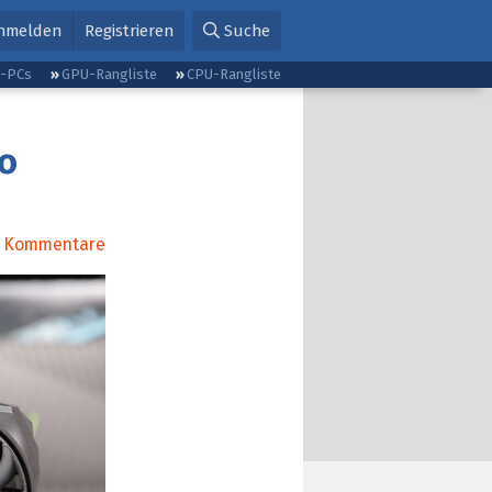
nmelden
Registrieren
Suche
g-PCs
GPU-Rangliste
CPU-Rangliste
o
Kommentare