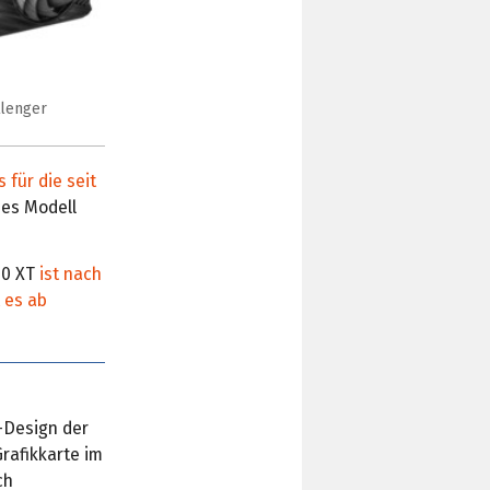
lenger
 für die seit
ses Modell
00 XT
ist nach
t es ab
-Design der
rafikkarte im
ch