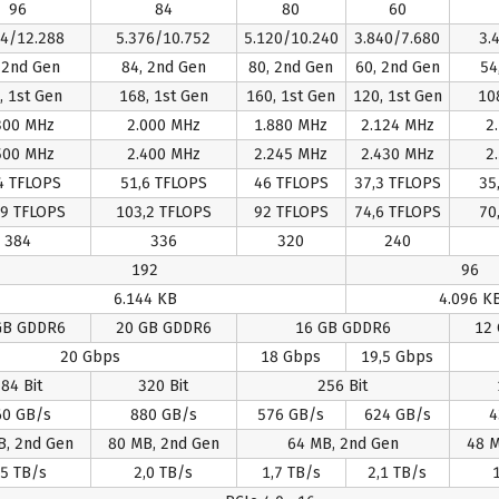
96
84
80
60
44/12.288
5.376/10.752
5.120/10.240
3.840/7.680
3.
 2nd Gen
84, 2nd Gen
80, 2nd Gen
60, 2nd Gen
54
, 1st Gen
168, 1st Gen
160, 1st Gen
120, 1st Gen
10
300 MHz
2.000 MHz
1.880 MHz
2.124 MHz
2
500 MHz
2.400 MHz
2.245 MHz
2.430 MHz
2
4 TFLOPS
51,6 TFLOPS
46 TFLOPS
37,3 TFLOPS
35
.9 TFLOPS
103,2 TFLOPS
92 TFLOPS
74,6 TFLOPS
70
384
336
320
240
192
96
6.144 KB
4.096 K
GB GDDR6
20 GB GDDR6
16 GB GDDR6
12
20 Gbps
18 Gbps
19,5 Gbps
84 Bit
320 Bit
256 Bit
60 GB/s
880 GB/s
576 GB/s
624 GB/s
4
B, 2nd Gen
80 MB, 2nd Gen
64 MB, 2nd Gen
48 M
,5 TB/s
2,0 TB/s
1,7 TB/s
2,1 TB/s