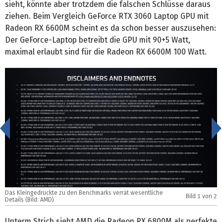
sieht, könnte aber trotzdem die falschen Schlüsse daraus
ziehen. Beim Vergleich GeForce RTX 3060 Laptop GPU mit
Radeon RX 6600M scheint es da schon besser auszusehen:
Der GeForce-Laptop betreibt die GPU mit 90+5 Watt,
maximal erlaubt sind für die Radeon RX 6600M 100 Watt.
<
Das Kleingedruckte zu den Benchmarks verrät wesentliche
D
Bild
1
von 2
Details (Bild: AMD)
D
Unterm Strich sieht AMD die Radeon RX 6800M als perfekte