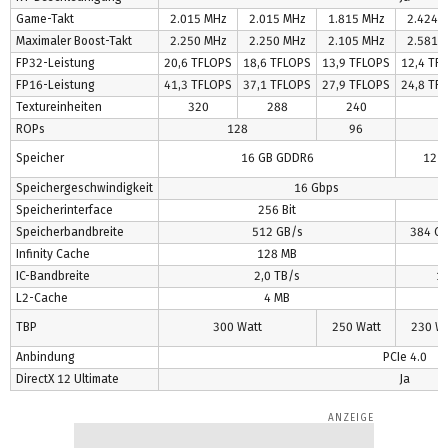
Game-Takt
2.015 MHz
2.015 MHz
1.815 MHz
2.424 
Maximaler Boost-Takt
2.250 MHz
2.250 MHz
2.105 MHz
2.581 
FP32-Leistung
20,6 TFLOPS
18,6 TFLOPS
13,9 TFLOPS
12,4 TF
FP16-Leistung
41,3 TFLOPS
37,1 TFLOPS
27,9 TFLOPS
24,8 TF
Textureinheiten
320
288
240
ROPs
128
96
Speicher
16 GB GDDR6
12 
Speichergeschwindigkeit
16 Gbps
Speicherinterface
256 Bit
1
Speicherbandbreite
512 GB/s
384 GB
Infinity Cache
128 MB
IC-Bandbreite
2,0 TB/s
1,
L2-Cache
4 MB
TBP
300 Watt
250 Watt
230 Wa
Anbindung
PCIe 4.0
DirectX 12 Ultimate
Ja