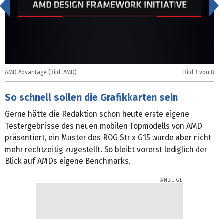
<
AMD Advantage (Bild: AMD)
Bild
1
von 8
A
So schnell sollen die Grafikkarten sein
Gerne hätte die Redaktion schon heute erste eigene
Testergebnisse des neuen mobilen Topmodells von AMD
präsentiert, ein Muster des ROG Strix G15 wurde aber nicht
mehr rechtzeitig zugestellt. So bleibt vorerst lediglich der
Blick auf AMDs eigene Benchmarks.