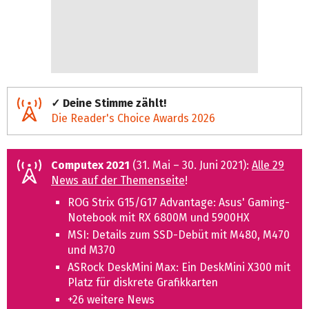
✓ Deine Stimme zählt!
Die Reader's Choice Awards 2026
Computex 2021
(31. Mai – 30. Juni 2021):
Alle 29
News auf der Themenseite
!
ROG Strix G15/G17 Advantage: Asus' Gaming-
Notebook mit RX 6800M und 5900HX
MSI: Details zum SSD-Debüt mit M480, M470
und M370
ASRock DeskMini Max: Ein DeskMini X300 mit
Platz für diskrete Grafikkarten
+26 weitere News