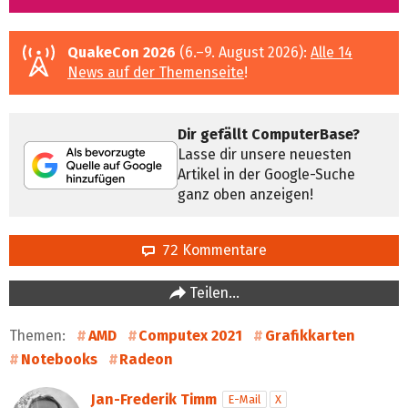
QuakeCon 2026
(6.–9. August 2026):
Alle 14
News auf der Themenseite
!
Dir gefällt ComputerBase?
Lasse dir unsere neuesten
Artikel in der Google-Suche
ganz oben anzeigen!
72 Kommentare
Teilen…
Themen:
AMD
Computex 2021
Grafikkarten
Notebooks
Radeon
Jan-Frederik Timm
E-Mail
X