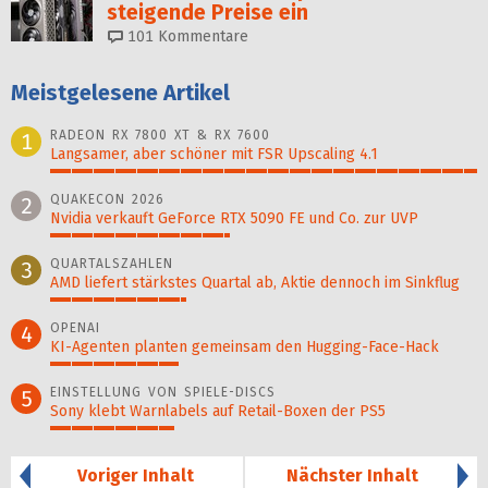
steigende Preise ein
101
Kommentare
Meistgelesene Artikel
RADEON RX 7800 XT & RX 7600
1
Langsamer, aber schöner mit FSR Upscaling 4.1
100%
QUAKECON 2026
2
Nvidia verkauft GeForce RTX 5090 FE und Co. zur UVP
42%
QUARTALSZAHLEN
3
AMD liefert stärkstes Quartal ab, Aktie dennoch im Sinkflug
32%
OPENAI
4
KI-Agenten planten gemein­sam den Hugging-Face-Hack
30%
EINSTELLUNG VON SPIELE-DISCS
5
Sony klebt Warnlabels auf Retail-Boxen der PS5
29%
Voriger Inhalt
Nächster Inhalt