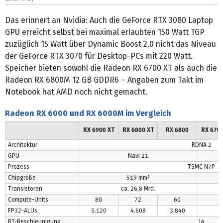
Das erinnert an Nvidia: Auch die GeForce RTX 3080 Laptop
GPU erreicht selbst bei maximal erlaubten 150 Watt TGP
zuzüglich 15 Watt über Dynamic Boost 2.0 nicht das Niveau
der GeForce RTX 3070 für Desktop-PCs mit 220 Watt.
Speicher bieten sowohl die Radeon RX 6700 XT als auch die
Radeon RX 6800M 12 GB GDDR6 – Angaben zum Takt im
Notebook hat AMD noch nicht gemacht.
Radeon RX 6000 und RX 6000
M
im Vergleich
RX 6900 XT
RX 6800 XT
RX 6800
RX 6700
Architektur
RDNA 2
GPU
Navi 21
Prozess
TSMC N7P
Chipgröße
519 mm²
Transistoren
ca. 26,8 Mrd.
Compute-Units
80
72
60
FP32-ALUs
5.120
4.608
3.840
RT-Beschleunigung
Ja