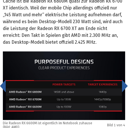
Cache ist die Radeon RX 6800M quasi zur Radeon RX 6700
XT identisch. Weil der mobile Chip allerdings offiziell nur
„145 Watt und mehr“ elektrische Leistung aufnehmen darf,
während es beim Desktop-Modell 230 Watt sind, wird auch
die Leistung der Radeon RX 6700 XT am Ende nicht
erreicht: Den Takt in Spielen gibt AMD mit 2.300 MHz an,
das Desktop-Modell bietet offiziell 2.425 MHz.
<
Die Radeon RX 6600M ist eigentlich im Notebook zuhause
Bild
1
von 4
D
(Bild: AMD)