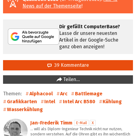
News auf der Themenseite
!
Dir gefällt ComputerBase?
Lasse dir unsere neuesten
Artikel in der Google-Suche
ganz oben anzeigen!
39 Kommentare
Teilen…
Themen:
Alphacool
Arc
Battlemage
Grafikkarten
Intel
Intel Arc B580
Kühlung
Wasserkühlung
Jan-Frederik Timm
E-Mail
X
… will als Diplom-Ingenieur Technik nicht nur nutzen,
sondern verstehen. Auf die Ohren gibt es ihn wöchentlich