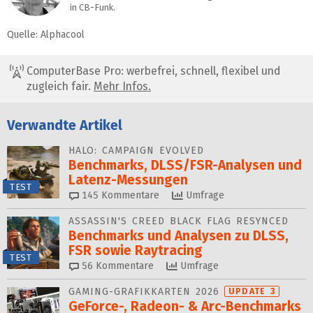
in CB-Funk.
Quelle: Alphacool
ComputerBase Pro: werbefrei, schnell, flexibel und
zugleich fair.
Mehr Infos.
Verwandte Artikel
HALO: CAMPAIGN EVOLVED
Benchmarks, DLSS/FSR-Ana­ly­sen und
Latenz-Messungen
TEST
145
Kommentare
Umfrage
ASSASSIN'S CREED BLACK FLAG RESYNCED
Benchmarks und Analysen zu DLSS,
FSR sowie Raytracing
TEST
56
Kommentare
Umfrage
GAMING-GRAFIKKARTEN 2026
UPDATE 3
GeForce-, Radeon- & Arc-Benchmarks