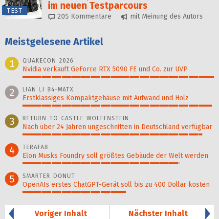
im neuen Testparcours
TEST
205
Kommentare
mit Meinung des Autors
Meistgelesene Artikel
QUAKECON 2026
1
Nvidia verkauft GeForce RTX 5090 FE und Co. zur UVP
100%
LIAN LI B4-MATX
2
Erstklassiges Kompaktgehäuse mit Aufwand und Holz
99%
RETURN TO CASTLE WOLFENSTEIN
3
Nach über 24 Jahren ungeschnitten in Deutschland verfügbar
94%
TERAFAB
4
Elon Musks Foundry soll größ­tes Gebäude der Welt werden
82%
SMARTER DONUT
5
OpenAIs erstes ChatGPT-Gerät soll bis zu 400 Dollar kosten
54%
Voriger Inhalt
Nächster Inhalt