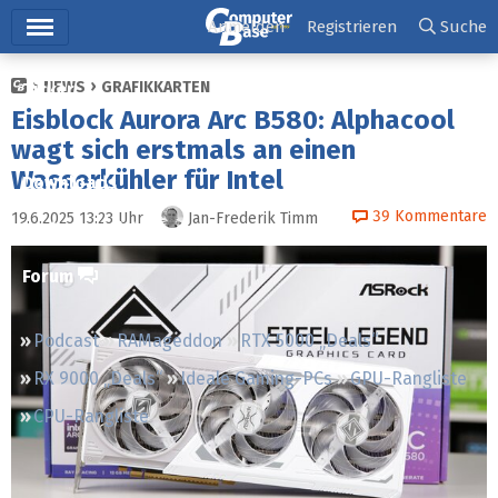
Hauptmenü
Anmelden
Registrieren
Suche
NEWS
GRAFIKKARTEN
Ticker
Eisblock Aurora Arc B580: Alphacool
Tests
wagt sich erstmals an einen
Wasserkühler für Intel
Downloads
39
Kommentare
19.6.2025 13:23
Uhr
Jan-Frederik Timm
Preisvergleich
Forum
Podcast
RAMageddon
RTX 5000 „Deals“
RX 9000 „Deals“
Ideale Gaming-PCs
GPU-Rangliste
CPU-Rangliste