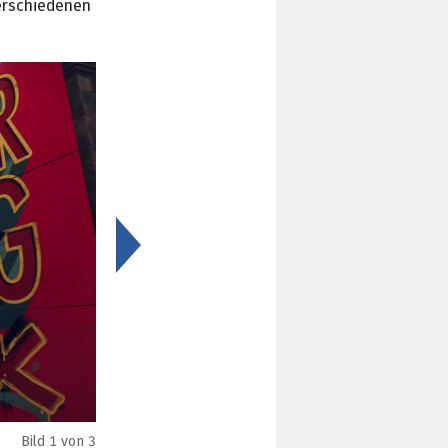
verschiedenen
>
Bild
1
von 3
Ultra HD – FSR 2.0 Quality (Bild: AMD)
Download