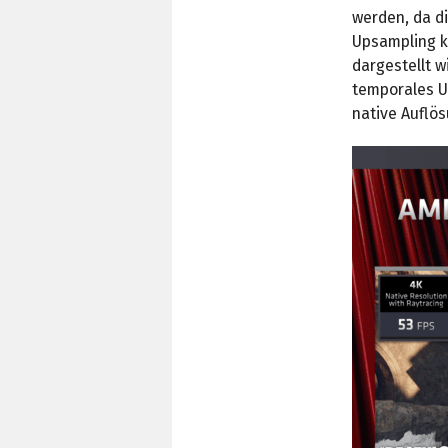
werden, da d
Upsampling ka
dargestellt w
temporales Up
native Auflö