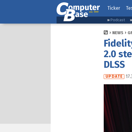
Ticker
Te
Podcast
NEWS
G
Fideli
2.0 st
DLSS
17.
UPDATE