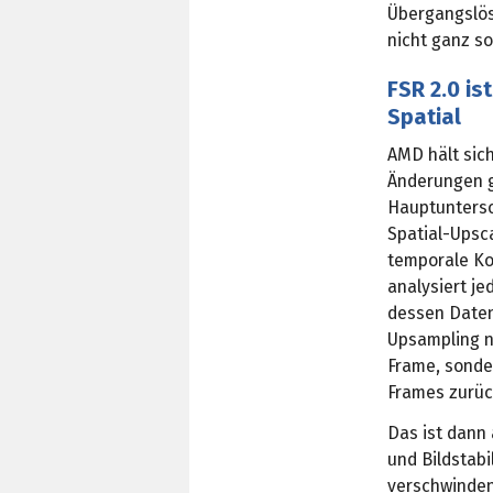
Übergangslösu
nicht ganz so
FSR 2.0 is
Spatial
AMD hält sich
Änderungen gi
Hauptuntersch
Spatial-Upsc
temporale Ko
analysiert j
dessen Daten
Upsampling n
Frame, sonder
Frames zurück
Das ist dann
und Bildstabi
verschwinden