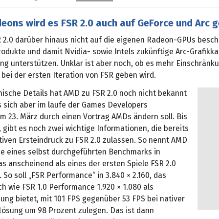
eons wird es FSR 2.0 auch auf GeForce und Arc 
 2.0 darüber hinaus nicht auf die eigenen Radeon-GPUs besc
odukte und damit Nvidia- sowie Intels zukünftige Arc-Grafikk
ng unterstützen. Unklar ist aber noch, ob es mehr Einschränk
bei der ersten Iteration von FSR geben wird.
nische Details hat AMD zu FSR 2.0 noch nicht bekannt
 sich aber im laufe der Games Developers
m 23. März durch einen Vortrag AMDs ändern soll. Bis
t, gibt es noch zwei wichtige Informationen, die bereits
tiven Ersteindruck zu FSR 2.0 zulassen. So nennt AMD
se eines selbst durchgeführten Benchmarks in
s anscheinend als eines der ersten Spiele FSR 2.0
. So soll „FSR Performance“ in 3.840 × 2.160, das
ch wie FSR 1.0 Performance 1.920 × 1.080 als
ung bietet, mit 101 FPS gegenüber 53 FPS bei nativer
lösung um 98 Prozent zulegen. Das ist dann