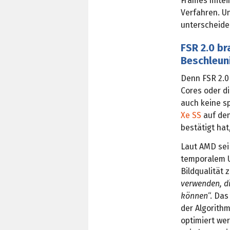
Frames mitei
Verfahren. U
unterscheide
FSR 2.0 br
Beschleun
Denn FSR 2.0 
Cores oder d
auch keine sp
Xe SS
auf de
bestätigt hat
Laut AMD sei
temporalem U
Bildqualität 
verwenden, d
können
“. Da
der Algorith
optimiert wer