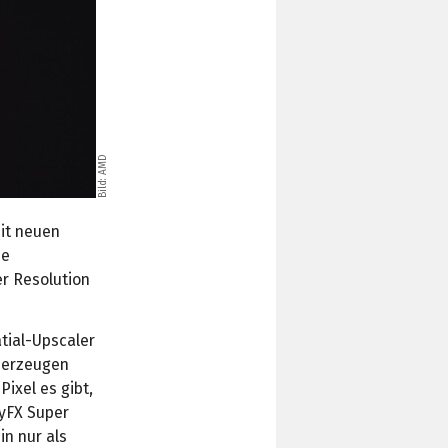
Bild: AMD
it neuen
ie
er Resolution
tial-Upscaler
S erzeugen
ixel es gibt,
tyFX Super
in nur als