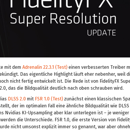
te mit dem
Adrenalin 22.3.1 (Test)
einen verbesserten Treiber m
kündigt. Das eigentliche Highlight läuft eher nebenher, weil d
och nicht fertig entwickelt ist. Die Rede ist von FidelityFX Sup
 2.0, das die Bildqualität deutlich nach oben schrauben wird.
dias
DLSS 2.0
mit
FSR 1.0 (Test)
zunächst einen klassischen Spa
ellt, der im optimalen Fall eine ähnliche Bildqualität wie DLS
s Nvidias KI-Upsampling aber klar unterlegen ist – je weniger P
werden die Unterschiede. FSR 1.0, die erste Version von Fideli
urde nicht umsonst explizit immer so genannt, war aber ohneh