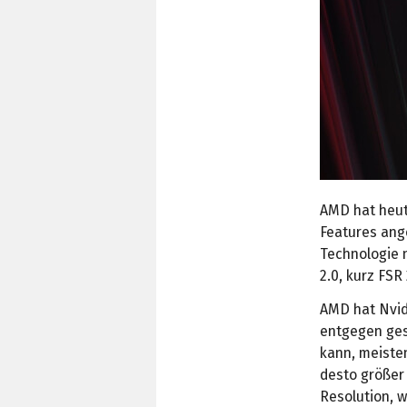
AMD hat heu
Features ange
Technologie n
2.0, kurz FSR
AMD hat Nvi
entgegen gest
kann, meisten
desto größer 
Resolution, w