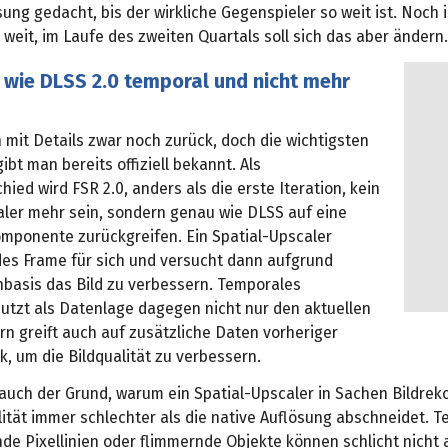
ng gedacht, bis der wirkliche Gegenspieler so weit ist. Noch i
 weit, im Laufe des zweiten Quartals soll sich das aber ändern.
t wie DLSS 2.0 temporal und nicht mehr
 mit Details zwar noch zurück, doch die wichtigsten
bt man bereits offiziell bekannt. Als
ied wird FSR 2.0, anders als die erste Iteration, kein
aler mehr sein, sondern genau wie DLSS auf eine
mponente zurückgreifen. Ein Spatial-Upscaler
edes Frame für sich und versucht dann aufgrund
basis das Bild zu verbessern. Temporales
utzt als Datenlage dagegen nicht nur den aktuellen
n greift auch auf zusätzliche Daten vorheriger
, um die Bildqualität zu verbessern.
 auch der Grund, warum ein Spatial-Upscaler in Sachen Bildrek
lität immer schlechter als die native Auflösung abschneidet. T
de Pixellinien oder flimmernde Objekte können schlicht nicht