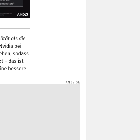
ität als die
Nvidia bei
geben, sodass
t – das ist
eine bessere