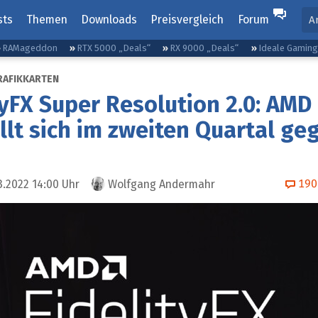
sts
Themen
Downloads
Preisvergleich
Forum
A
RAMageddon
RTX 5000 „Deals“
RX 9000 „Deals“
Ideale Gamin
RAFIKKARTEN
tyFX Super Resolution 2.0: AMD
ellt sich im zweiten Quartal ge
190
3.2022 14:00
Uhr
Wolfgang Andermahr