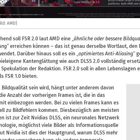
ild: AMD)
end soll FSR 2.0 laut AMD eine „
ähnliche oder bessere Bildqual
ung
“ erreichen können – das ist genau derselbe Wortlaut, den 
endet. Darüber hinaus soll es ein „
optimiertes Anti-Aliasing
“ 
pieleigene Kantenglättung wie auch DLSS 2.0 vollständig ersetz
 Spekulation der Redaktion. FSR 2.0 soll in allen Lebenslagen 
ls FSR 1.0 bieten.
 Bildqualität sein wird, hängt unter anderem davon
die Anzahl der vorherigen Frames ist, die in das
 mit einbezogen werden. Bei zu vielen Frames kann es
ell zu Bildfehlern kommen. Diesbezüglich am meisten
en ist zur Zeit Nvidias DLSS, ein neuronales Netzwerk
hnologie, möglichst viele Bilder als Informationsquelle
aut Nvidia ist dies der Hauptgrund, warum DLSS mehr