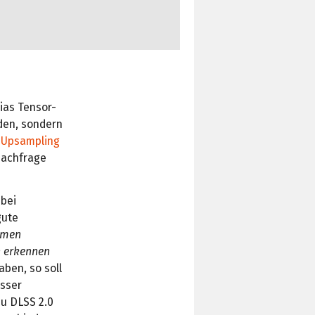
ias Tensor-
den, sondern
s Upsampling
Nachfrage
 bei
gute
thmen
n erkennen
aben, so soll
esser
zu DLSS 2.0