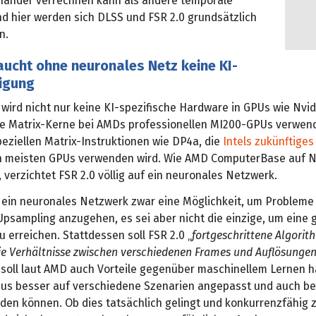
nander verrechnen kann als andere temporale
nd hier werden sich DLSS und FSR 2.0 grundsätzlich
n.
aucht ohne neuronales Netz keine KI-
igung
wird nicht nur keine KI-spezifische Hardware in GPUs wie Nvid
ie Matrix-Kerne bei AMDs professionellen MI200-GPUs verwen
eziellen Matrix-Instruktionen wie DP4a, die
Intels zukünftige
n meisten GPUs verwenden wird. Wie AMD ComputerBase auf 
, verzichtet FSR 2.0 völlig auf ein neuronales Netzwerk.
 ein neuronales Netzwerk zwar eine Möglichkeit, um Probleme
psampling anzugehen, es sei aber nicht die einzige, um eine 
zu erreichen. Stattdessen soll FSR 2.0 „
fortgeschrittene Algori
ie Verhältnisse zwischen verschiedenen Frames und Auflösunge
s soll laut AMD auch Vorteile gegenüber maschinellem Lernen h
mus besser auf verschiedene Szenarien angepasst und auch b
den können. Ob dies tatsächlich gelingt und konkurrenzfähig 