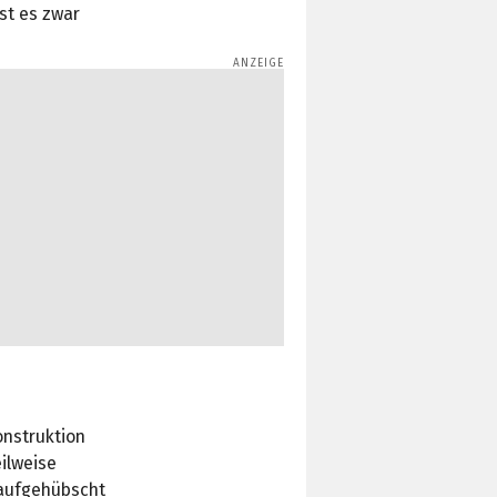
st es zwar
onstruktion
eilweise
 aufgehübscht