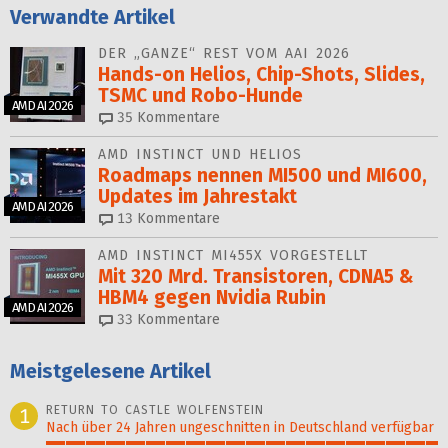
Verwandte Artikel
DER „GANZE“ REST VOM AAI 2026
Hands-on Helios, Chip-Shots, Slides,
TSMC und Robo-Hunde
AMD AI 2026
35
Kommentare
AMD INSTINCT UND HELIOS
Roadmaps nennen MI500 und MI600,
Updates im Jahrestakt
AMD AI 2026
13
Kommentare
AMD INSTINCT MI455X VORGESTELLT
Mit 320 Mrd. Transistoren, CDNA5 &
HBM4 gegen Nvidia Rubin
AMD AI 2026
33
Kommentare
Meistgelesene Artikel
RETURN TO CASTLE WOLFENSTEIN
1
Nach über 24 Jahren ungeschnitten in Deutschland verfügbar