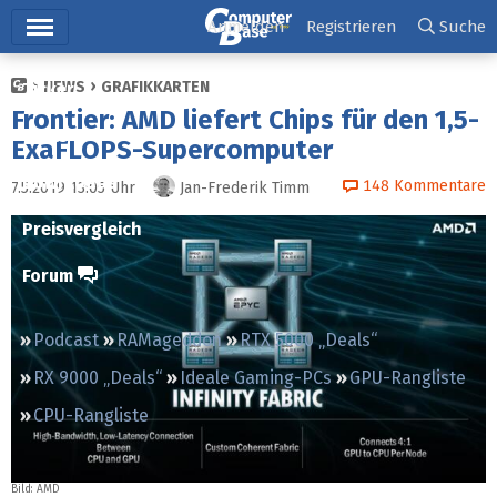
Hauptmenü
Anmelden
Registrieren
Suche
NEWS
GRAFIKKARTEN
Ticker
Frontier: AMD liefert Chips für den 1,5-
Tests
ExaFLOPS-Supercomputer
Downloads
148
Kommentare
7.5.2019 13:05
Uhr
Jan-Frederik Timm
Preisvergleich
Forum
Podcast
RAMageddon
RTX 5000 „Deals“
RX 9000 „Deals“
Ideale Gaming-PCs
GPU-Rangliste
CPU-Rangliste
Bild: AMD