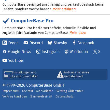
ComputerBase berichtet unabhängig und verkauft deshalb keine
Inhalte, sondern Werbebanner.
Mehr erfahren!
ComputerBase Pro
ComputerBase Pro ist die werbefreie, schnelle, flexible und
zugleich faire Variante von ComputerBase.
Mehr dazu!
Feeds
Discord
Bluesky
Facebook
Google News
Instagram
Mastodon
X
YouTube
Einstellungen und
Probleme mit einem
Layout-Umschalter
Werbebanner?
© 1999–2026 ComputerBase GmbH
Impressum
Kontakt
Mediadaten
Vertrag widerrufen
Vertrag kündigen
Barrierefreiheit
Datenschutz